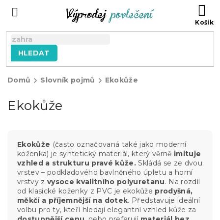
Přejít
NÁ
na
KO
obsah
HLEDAT
Domů
Slovník pojmů
Ekokůže
Ekokůže
Ekokůže
(často označovaná také jako moderní
koženka) je syntetický materiál, který věrně
imituje
vzhled a strukturu pravé kůže.
Skládá se ze dvou
vrstev – podkladového bavlněného úpletu a horní
vrstvy z
vysoce kvalitního polyuretanu
. Na rozdíl
od klasické koženky z PVC je ekokůže
prodyšná,
měkčí a příjemnější na dotek
. Představuje ideální
volbu pro ty, kteří hledají elegantní vzhled kůže za
dostupnější cenu
, nebo preferují
materiál bez