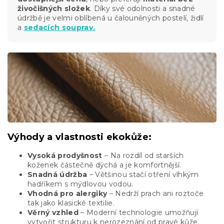
živočišných složek
. Díky své odolnosti a snadné
údržbě je velmi oblíbená u čalouněných postelí, židlí
a
sedacích souprav.
Výhody a vlastnosti ekokůže:
Vysoká prodyšnost
– Na rozdíl od starších
koženek částečně dýchá a je komfortnější.
Snadná údržba
– Většinou stačí otření vlhkým
hadříkem s mýdlovou vodou.
Vhodná pro alergiky
– Nedrží prach ani roztoče
tak jako klasické textilie.
Věrný vzhled
– Moderní technologie umožňují
vytvořit strukturu k nerozeznání od pravé kůže.