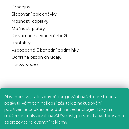
t
Prodejny
í
Sledování objednávky
Možnosti dopravy
Možnosti platby
Reklamace a vrácení zboží
Kontakty
Všeobecné Obchodní podmínky
Ochrana osobních údajů
Etický kodex
Praktické informace
Abychom zajistili správné fungování našeho e-shopu a
Kariéra
poskytli Vám ten nejlepší zážitek z nakupování,
používáme cookies a podobné technologie. Díky nim
Poptávky a B2B spolupráce
můžeme analyzovat návštěvnost, personalizovat obsah a
Proč se u nás registrovat?
zobrazovat relevantní reklamy.