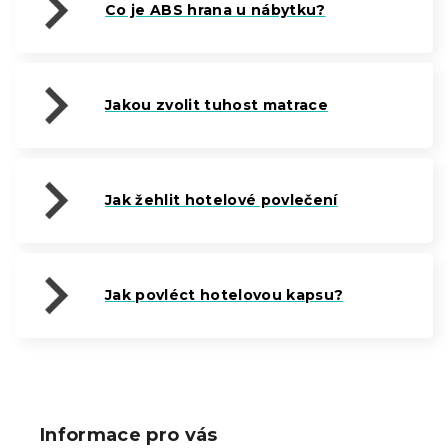
Co je ABS hrana u nábytku?
Jakou zvolit tuhost matrace
Jak žehlit hotelové povlečení
Jak povléct hotelovou kapsu?
Z
á
p
Informace pro vás
a