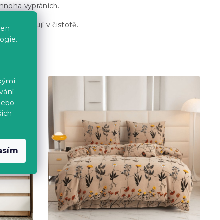
 mnoha vypráních.
o se udržují v čistotě.
ten
ogie.
ckými
vání
nebo
šich
asím