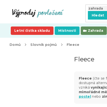
Přejít
na
obsah
Hledat
Letní čistka skladu
Místnosti
Zahrada
Domů
Slovník pojmů
Fleece
P
Fleece
o
s
t
r
Fleece
(čte se 
a
dostupná alterna
n
vzniká
vynikají
n
mimořádné měk
í
postel
nebo
zi
p
a