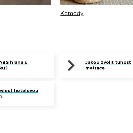
Komody
 ABS hrana u
Jakou zvolit tuhost
ku?
matrace
ovléct hotelovou
?