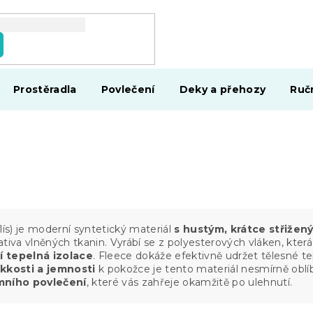
Prostěradla
Povlečení
Deky a přehozy
Ruč
flís) je moderní syntetický materiál
s hustým, krátce střižen
tiva vlněných tkanin. Vyrábí se z polyesterových vláken, kter
cí tepelná izolace
. Fleece dokáže efektivně udržet tělesné te
kosti a jemnosti
k pokožce je tento materiál nesmírně oblí
mního povlečení
, které vás zahřeje okamžitě po ulehnutí.