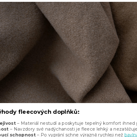
výhody fleecových doplňků:
ejivost
– Materiál nestudí a poskytuje tepelný komfort ihned 
nost
– Navzdory své nadýchanosti je fleece lehký a nezatěžuje
oucí schopnost
– Po vyprání schne výrazně rychleji než
bavln