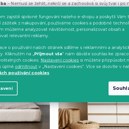
žba
– Nemusí se žehlit, nekrčí se a zachovává si svůj tvar i po
či žmolkování
– Kvalitní fleece zůstává dlouho hladký.
alergiky
– Syntetická vlákna nejsou lákavá pro roztoče a snadn
m zajistili správné fungování našeho e-shopu a poskytli Vám 
ší zážitek z nakupování, používáme cookies a podobné technol
im můžeme analyzovat návštěvnost, personalizovat obsah a
odle kategorií
ovat relevantní reklamy.
ce o používání našich stránek sdílíme s reklamními a analyti
y. Kliknutím na „
Přijmout vše
“ nám dáváte souhlas ke zpraco
olitelných cookies.
Nastavení cookies
si můžete přizpůsobit 
s úplně
odmítnout
v „Nastavení cookies“. Více se dozvíte v na
ch používání cookies
Souhl
tavení