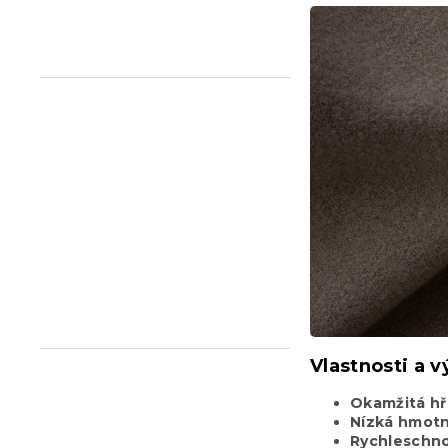
n
e
l
Vlastnosti a 
Okamžitá hř
Nízká hmot
Rychleschn