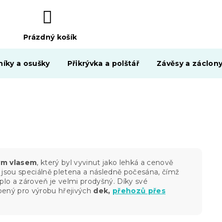
Prázdný košík
NÁKUPNÍ
KOŠÍK
níky a osušky
Přikrývka a polštář
Závěsy a záclon
ým vlasem
, který byl vyvinut jako lehká a cenově
á jsou speciálně pletena a následně počesána, čímž
plo a zároveň je velmi prodyšný. Díky své
bený pro výrobu hřejivých
dek,
přehozů přes