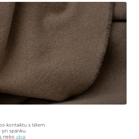
po kontaktu s tělem.
 při spánku.
a
nebo
vlna
.