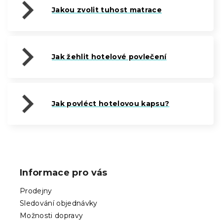
Jakou zvolit tuhost matrace
Jak žehlit hotelové povlečení
Jak povléct hotelovou kapsu?
Z
á
p
Informace pro vás
a
t
Prodejny
í
Sledování objednávky
Možnosti dopravy