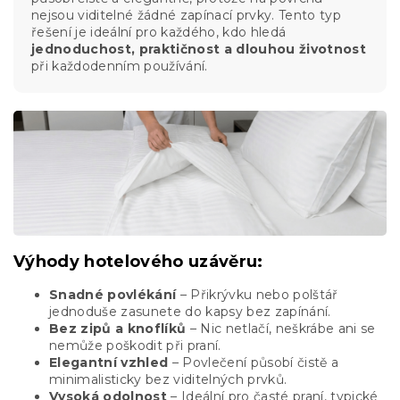
nejsou viditelné žádné zapínací prvky. Tento typ
řešení je ideální pro každého, kdo hledá
jednoduchost, praktičnost a dlouhou životnost
při každodenním používání.
Výhody hotelového uzávěru:
Snadné povlékání
– Přikrývku nebo polštář
jednoduše zasunete do kapsy bez zapínání.
Bez zipů a knoflíků
– Nic netlačí, neškrábe ani se
nemůže poškodit při praní.
Elegantní vzhled
– Povlečení působí čistě a
minimalisticky bez viditelných prvků.
Vysoká odolnost
– Ideální pro časté praní, typické