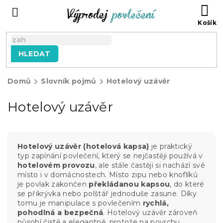
Přejít
NÁ
na
KO
obsah
HLEDAT
Domů
Slovník pojmů
Hotelový uzávěr
Hotelový uzávěr
Hotelový uzávěr (hotelová kapsa)
je praktický
typ zapínání povlečení, který se nejčastěji používá v
hotelovém provozu
, ale stále častěji si nachází své
místo i v domácnostech. Místo zipu nebo knoflíků
je povlak zakončen
překládanou kapsou
, do které
se přikrývka nebo polštář jednoduše zasune. Díky
tomu je manipulace s povlečením
rychlá,
pohodlná a bezpečná
. Hotelový uzávěr zároveň
působí čistě a elegantně, protože na povrchu