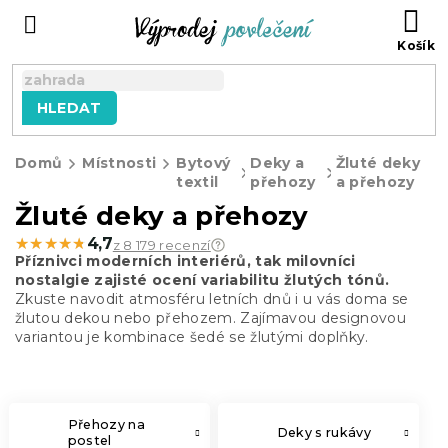
Přejít
NÁ
na
KO
obsah
HLEDAT
Domů
Místnosti
Bytový
Deky a
Žluté deky
textil
přehozy
a přehozy
Žluté deky a přehozy
★★★★★
★★★★★
4,7
z 8 179 recenzí
Příznivci moderních interiérů, tak milovníci
nostalgie zajisté ocení variabilitu žlutých tónů.
Zkuste navodit atmosféru letních dnů i u vás doma se
žlutou dekou nebo přehozem. Zajímavou designovou
variantou je kombinace šedé se žlutými doplňky.
Přehozy na
Deky s rukávy
postel