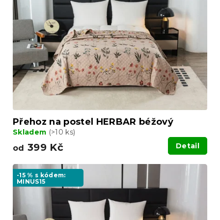
d
s
u
p
k
r
t
o
ů
d
u
k
t
ů
Přehoz na postel HERBAR béžový
Skladem
(>10 ks)
399 Kč
Detail
od
-15 % s kódem:
MINUS15