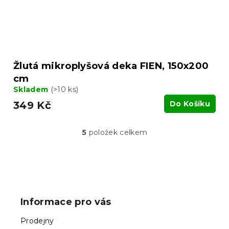
Žlutá mikroplyšová deka FIEN, 150x200
cm
Skladem
(>10 ks)
349 Kč
Do Košíku
5
položek celkem
O
v
l
á
Z
d
á
a
p
c
Informace pro vás
í
a
p
t
Prodejny
r