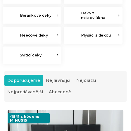
Deky z
Beránkové deky
mikrovlákna
Fleecové deky
Plyšáci s dekou
Svítící deky
Ř
a
Doporučujeme
Nejlevnější
Nejdražší
z
Nejprodávanější
Abecedně
e
n
í
V
p
ý
-15 % s kódem:
r
MINUS15
p
o
i