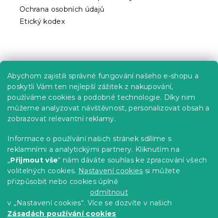
s
Ochrana osobních údajů
u
Etický kodex
Praktické informace
Abychom zajistili správné fungování našeho e-shopu a
Kariéra
poskytli Vám ten nejlepší zážitek z nakupování,
používáme cookies a podobné technologie. Díky nim
Poptávky a B2B spolupráce
můžeme analyzovat návštěvnost, personalizovat obsah a
zobrazovat relevantní reklamy.
Proč se u nás registrovat?
Věrnostní program - Sleva až 10 %
Informace o používání našich stránek sdílíme s
reklamními a analytickými partnery. Kliknutím na
Návody
„
Přijmout vše
“ nám dáváte souhlas ke zpracování všech
Tabulky velikostí
volitelných cookies.
Nastavení cookies
si můžete
přizpůsobit nebo cookies úplně
Blog
odmítnout
v „Nastavení cookies“. Více se dozvíte v našich
Zásadách používání cookies