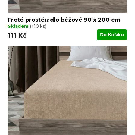
ů
Froté prostěradlo béžové 90 x 200 cm
Skladem
(>10 ks)
111 Kč
Do Košíku