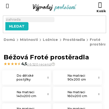
Přejít
NÁ
na
KO
obsah
HLEDAT
Domů
Místnosti
Ložnice
Prostěradla
Froté
prostěrad
Béžová Froté prostěradla
★★★★★
★★★★★
4,5
z 6 520 recenzí
Do dětské
Na matraci
postýlky
90x200 cm
Na matraci
Na matraci
140x200 cm
160x200 cm
Na matraci
Na matraci