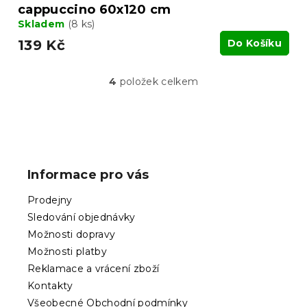
cappuccino 60x120 cm
Skladem
(8 ks)
139 Kč
Do Košíku
4
položek celkem
O
v
l
á
Z
d
á
a
p
c
Informace pro vás
í
a
p
t
Prodejny
r
í
v
Sledování objednávky
k
Možnosti dopravy
y
Možnosti platby
v
ý
Reklamace a vrácení zboží
p
Kontakty
i
Všeobecné Obchodní podmínky