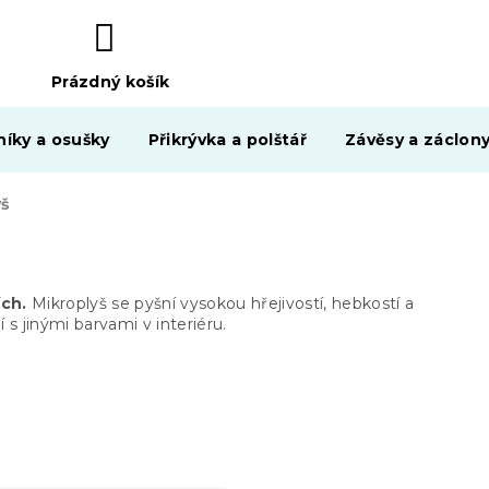
Prázdný košík
NÁKUPNÍ
KOŠÍK
níky a osušky
Přikrývka a polštář
Závěsy a záclon
yš
ch.
Mikroplyš se pyšní vysokou hřejivostí, hebkostí a
s jinými barvami v interiéru.