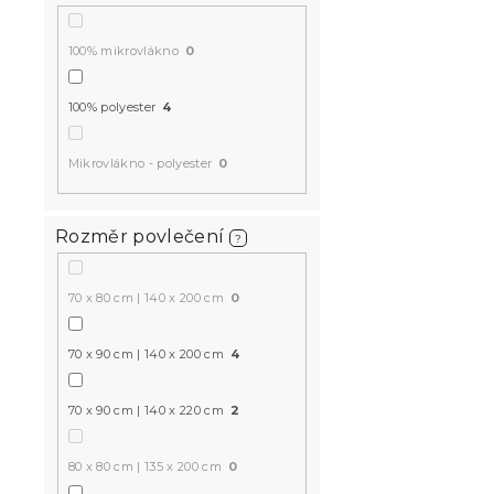
100% mikrovlákno
0
100% polyester
4
Mikrovlákno - polyester
0
Rozměr povlečení
?
70 x 80 cm | 140 x 200 cm
0
70 x 90 cm | 140 x 200 cm
4
70 x 90 cm | 140 x 220 cm
2
80 x 80 cm | 135 x 200 cm
0