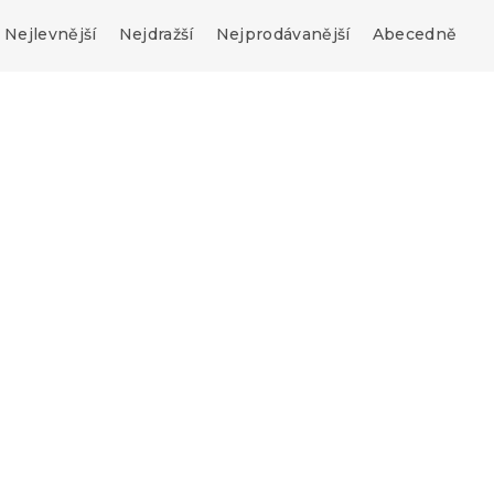
Nejlevnější
Nejdražší
Nejprodávanější
Abecedně
-15 % s kódem:
MINUS15
é povlečení
Mikroplyšové povlečení
žové
HVĚZDY béžové
s)
Skladem
(>10 ks)
649 Kč