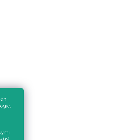
ten
ogie.
ckými
vání