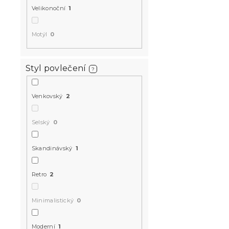
Velikonoční
1
Motýl
0
Styl povlečení
?
Venkovský
2
Selský
0
Skandinávský
1
Retro
2
Minimalistický
0
Moderní
1