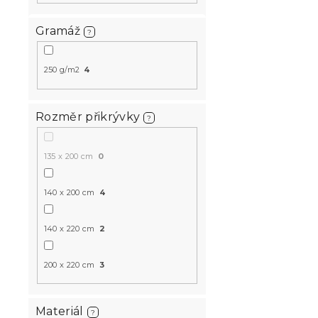
Gramáž
?
Výprodej
-15 % s kódem:
MINUS15
250 g/m2
4
Rozměr přikrývky
?
135 x 200 cm
0
Mikroplyšov
140 x 200 cm
4
PURRSLEEP
Skladem
(>10 k
140 x 220 cm
2
649 Kč
od
200 x 220 cm
3
Materiál
?