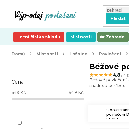
Přejít
na
obsah
Hledat
Letní čistka skladu
Místnosti
Zahrada
Domů
Místnosti
Ložnice
Povlečení
P
Béžové po
o
★★★★★
★★★★★
4,8
z 4 1
s
Béžové povlečení z
Cena
t
snadnou údržbou. T
r
649
Kč
949
Kč
a
n
n
Oboustran
povlečení 
í
SENSE
p
a