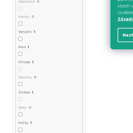
Abstrakce
0
všech v
cookie
Kostky
0
Zásadá
Vánoční
1
Nas
Káro
1
Příroda
1
Obrázky
0
Zvířata
1
Jelen
0
Kočky
1