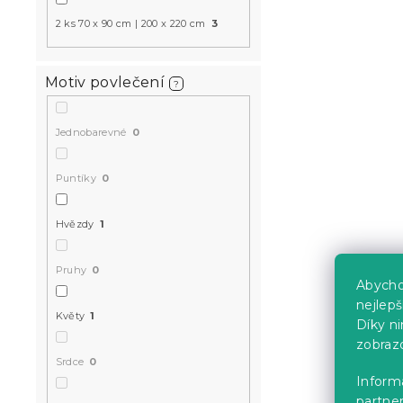
2 ks 70 x 90 cm | 200 x 220 cm
3
Motiv povlečení
?
Jednobarevné
0
Puntíky
0
Hvězdy
1
Pruhy
0
Abycho
nejlep
Květy
1
Díky n
zobraz
Srdce
0
Informa
partner