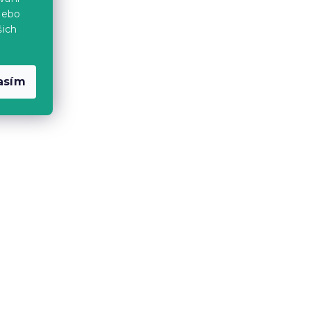
nebo
šich
asím