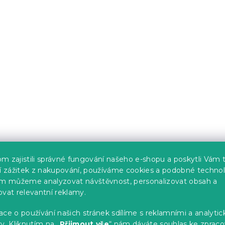
m zajistili správné fungování našeho e-shopu a poskytli Vám 
ší zážitek z nakupování, používáme cookies a podobné technol
im můžeme analyzovat návštěvnost, personalizovat obsah a
ovat relevantní reklamy.
ce o používání našich stránek sdílíme s reklamními a analyti
y. Kliknutím na „
Přijmout vše
“ nám dáváte souhlas ke zpraco