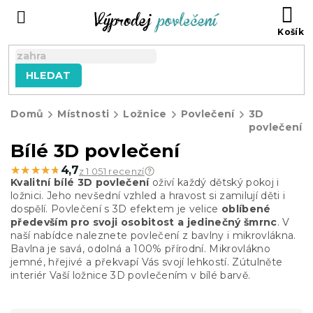
Přejít
NÁ
na
KO
obsah
HLEDAT
Domů
Místnosti
Ložnice
Povlečení
3D
povlečení
Bílé 3D povlečení
★★★★★
★★★★★
4,7
z 1 051 recenzí
Kvalitní bílé 3D povlečení
oživí každý dětský pokoj i
ložnici. Jeho nevšední vzhled a hravost si zamilují děti i
dospělí. Povlečení s 3D efektem je velice
oblíbené
především pro svoji osobitost a jedinečný šmrnc
. V
naší nabídce naleznete povlečení z bavlny i mikrovlákna.
Bavlna je savá, odolná a 100% přírodní. Mikrovlákno
jemné, hřejivé a
překvapí Vás svojí lehkostí. Zútulněte
interiér Vaší ložnice 3D povlečením v bílé barvě.