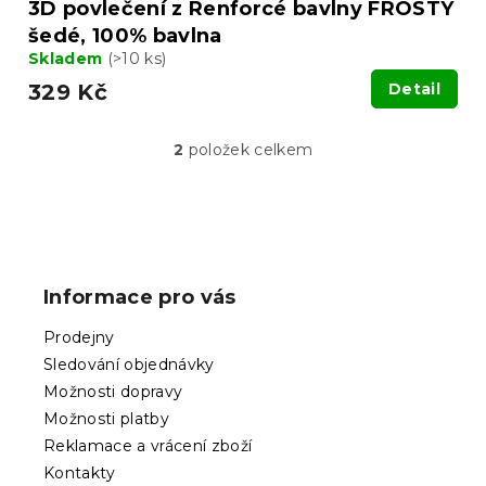
3D povlečení z Renforcé bavlny FROSTY
šedé, 100% bavlna
Skladem
(>10 ks)
329 Kč
Detail
2
položek celkem
O
v
l
á
Z
d
á
a
p
c
Informace pro vás
í
a
p
t
Prodejny
r
í
v
Sledování objednávky
k
Možnosti dopravy
y
Možnosti platby
v
ý
Reklamace a vrácení zboží
p
Kontakty