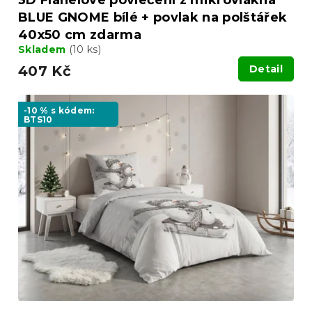
3D Flanelové povlečení z mikrovlákna
BLUE GNOME bílé + povlak na polštářek
40x50 cm zdarma
Skladem
(10 ks)
407 Kč
Detail
-10 % s kódem:
BTS10