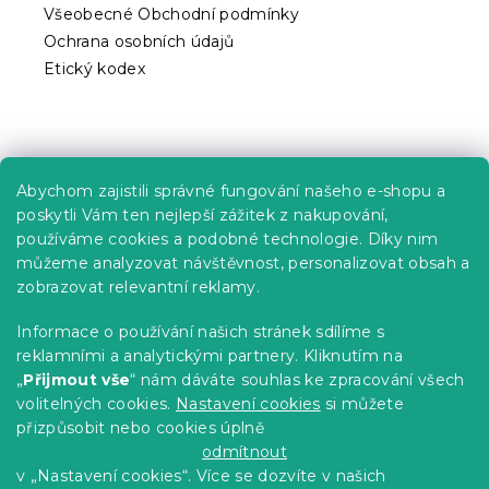
i
Všeobecné Obchodní podmínky
s
Ochrana osobních údajů
u
Etický kodex
Praktické informace
Abychom zajistili správné fungování našeho e-shopu a
Kariéra
poskytli Vám ten nejlepší zážitek z nakupování,
používáme cookies a podobné technologie. Díky nim
Poptávky a B2B spolupráce
můžeme analyzovat návštěvnost, personalizovat obsah a
Proč se u nás registrovat?
zobrazovat relevantní reklamy.
Věrnostní program - Sleva až 10 %
Informace o používání našich stránek sdílíme s
reklamními a analytickými partnery. Kliknutím na
Návody
„
Přijmout vše
“ nám dáváte souhlas ke zpracování všech
Tabulky velikostí
volitelných cookies.
Nastavení cookies
si můžete
přizpůsobit nebo cookies úplně
Blog
odmítnout
v „Nastavení cookies“. Více se dozvíte v našich