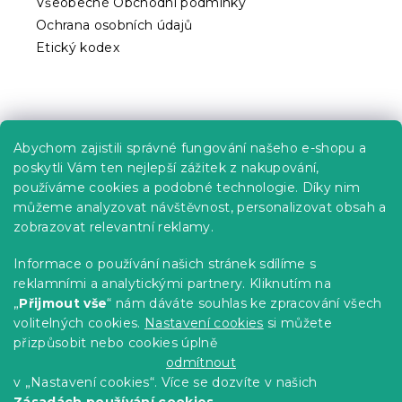
Všeobecné Obchodní podmínky
Ochrana osobních údajů
Etický kodex
Praktické informace
Abychom zajistili správné fungování našeho e-shopu a
Kariéra
poskytli Vám ten nejlepší zážitek z nakupování,
používáme cookies a podobné technologie. Díky nim
Poptávky a B2B spolupráce
můžeme analyzovat návštěvnost, personalizovat obsah a
zobrazovat relevantní reklamy.
Proč se u nás registrovat?
Věrnostní program - Sleva až 10 %
Informace o používání našich stránek sdílíme s
reklamními a analytickými partnery. Kliknutím na
Návody
„
Přijmout vše
“ nám dáváte souhlas ke zpracování všech
Tabulky velikostí
volitelných cookies.
Nastavení cookies
si můžete
přizpůsobit nebo cookies úplně
Blog
odmítnout
v „Nastavení cookies“. Více se dozvíte v našich