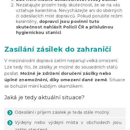
Nezatajujte prosím tedy skutečnost, že se na vás
vztahuje karanténa. Nevycházejte ani do sběrných
či odesílacích míst dopravců. Pokud porušíte režim
karantény,
dopravci jsou povinni tuto
skutečnost nahlásit Policii ČR a příslušnou
hygienickou stanici
.
Zasílání zásilek do zahraničí
V mezinárodní dopravě zatím nepanují velká omezení.
Lze tedy říci, že zásilky je možné do sousedních států
posílat.
Možné je zdržení doručení zásilky nebo
úplné znemožnění, díky omezení dané země
. Situace
se bohužel mění každým okamžikem.
Jaká je tedy aktuální situace?
Odesílání i příjem zásilek je teda stále možný.
Výdejny nebo výdejní místa v obchodech jsou
zatím otevřená.