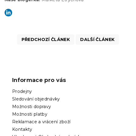
PŘEDCHOZÍ ČLÁNEK
DALŠÍ ČLÁNEK
Z
á
p
Informace pro vás
a
t
Prodejny
í
Sledování objednávky
Možnosti dopravy
Možnosti platby
Reklamace a vrácení zboží
Kontakty