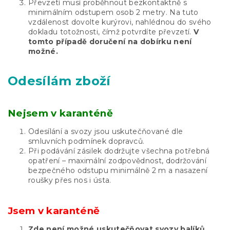
Převzetí musí proběhnout bezkontaktně s
minimálním odstupem osob 2 metry. Na tuto
vzdálenost dovolte kurýrovi, nahlédnou do svého
dokladu totožnosti, čímž potvrdíte převzetí.
V
tomto případě doručení na dobírku není
možné.
Odesílám zboží
Nejsem v karanténě
Odesílání a svozy jsou uskutečňované dle
smluvních podmínek dopravců.
Při podávání zásilek dodržujte všechna potřebná
opatření – maximální zodpovědnost, dodržování
bezpečného odstupu minimálně 2 m a nasazení
roušky přes nos i ústa.
Jsem v karanténě
Zde není možné uskutečňovat svozy balíků.