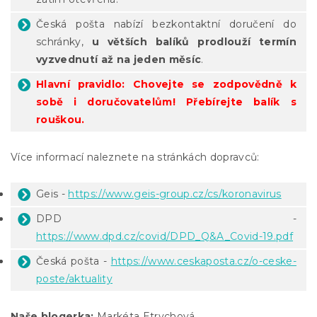
Česká pošta nabízí bezkontaktní doručení do
schránky,
u větších balíků prodlouží termín
vyzvednutí až na jeden měsíc
.
Hlavní pravidlo:
Chovejte se zodpovědně k
sobě i doručovatelům! Přebírejte balík s
rouškou.
Více informací naleznete na stránkách dopravců:
Geis -
https://www.geis-group.cz/cs/koronavirus
DPD -
https://www.dpd.cz/covid/DPD_Q&A_Covid-19.pdf
Česká pošta -
https://www.ceskaposta.cz/o-ceske-
poste/aktuality
Naše blogerka:
Markéta Etrychová