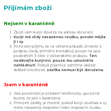
Příjímám zboží
Nejsem v karanténě
Zboží vám kurýr doveze na adresu doručení.
Kurýr má vždy nasazenou roušku, prosím mějte
ji i vy.
Potvrzení příjmu se ve většině případů změnilo z
podpisu (tedy přímého kontaktu), pouze na opis
posledních 3 číslic z občanského průkazu.
Ten
nedávejte kurýrovi, pouze mu umožněte
nahlédnutí
. Pokud příjemce odmítne ukázat
doklad totožnosti,
zásilka nemusí být doručena
.
Jsem v karanténě
Vaší povinností je předem telefonicky upozornit
kurýra, že jste v karanténě.
Převzetí zásilky je možné, pokud kurýr souhlasí a vy
máte nasazený respirátor nebo respirační roušku.