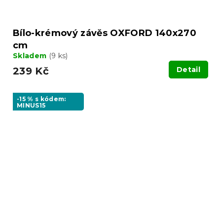
Bílo-krémový závěs OXFORD 140x270
cm
Skladem
(9 ks)
239 Kč
Detail
-15 % s kódem:
MINUS15