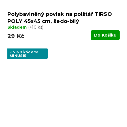
Polybavlněný povlak na polštář TIRSO
POLY 45x45 cm, šedo-bílý
Skladem
(>10 ks)
29 Kč
Do Košíku
-15 % s kódem:
MINUS15