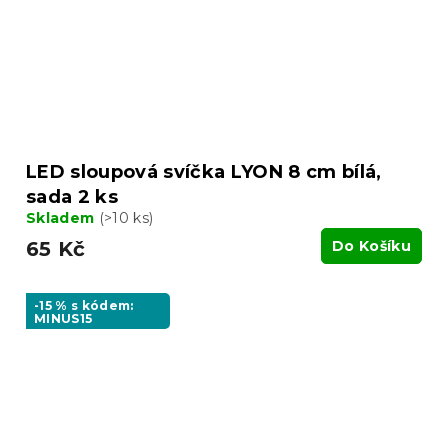
LED sloupová svíčka LYON 8 cm bílá,
sada 2 ks
Skladem
(>10 ks)
65 Kč
Do Košíku
-15 % s kódem:
MINUS15