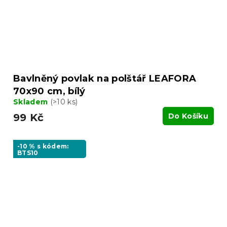
Bavlněný povlak na polštář LEAFORA
70x90 cm, bílý
Skladem
(>10 ks)
99 Kč
Do Košíku
-10 % s kódem:
BTS10