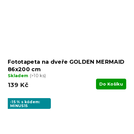
Fototapeta na dveře GOLDEN MERMAID
86x200 cm
Skladem
(>10 ks)
139 Kč
Do Košíku
-15 % s kódem:
MINUS15