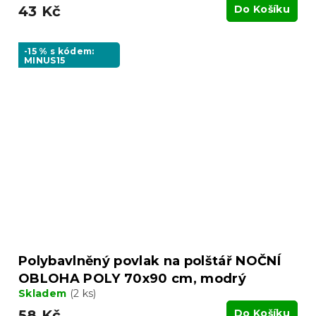
43 Kč
Do Košíku
-15 % s kódem:
MINUS15
Polybavlněný povlak na polštář NOČNÍ
OBLOHA POLY 70x90 cm, modrý
Skladem
(2 ks)
58 Kč
Do Košíku