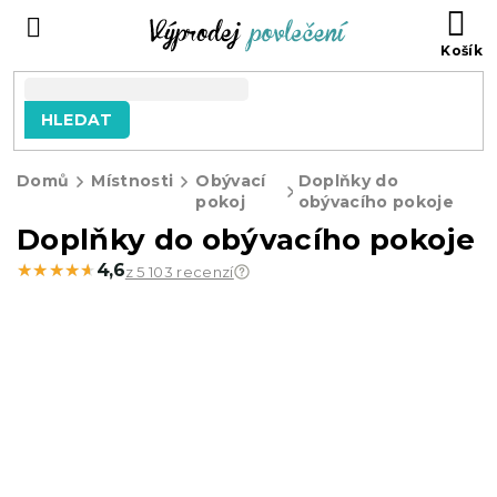
Přejít
NÁ
na
KO
obsah
HLEDAT
Domů
Místnosti
Obývací
Doplňky do
pokoj
obývacího pokoje
Doplňky do obývacího pokoje
★★★★★
★★★★★
4,6
z 5 103 recenzí