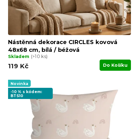
u
k
t
ů
Nástěnná dekorace CIRCLES kovová
48x68 cm, bílá / béžová
Skladem
(>10 ks)
119 Kč
Do Košíku
Novinka
-10 % s kódem:
BTS10