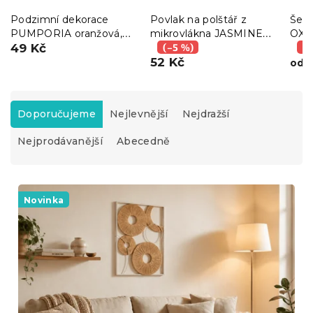
Podzimní dekorace
Povlak na polštář z
Šedo
PUMPORIA oranžová,
mikrovlákna JASMINE
OXF
sada 6 ks
49 Kč
45x45 cm, mentolový
(–5 %)
(–
52 Kč
2
od
Ř
a
Doporučujeme
Nejlevnější
Nejdražší
z
Nejprodávanější
Abecedně
e
n
í
V
p
ý
Novinka
r
p
o
i
d
s
u
p
k
r
t
o
ů
d