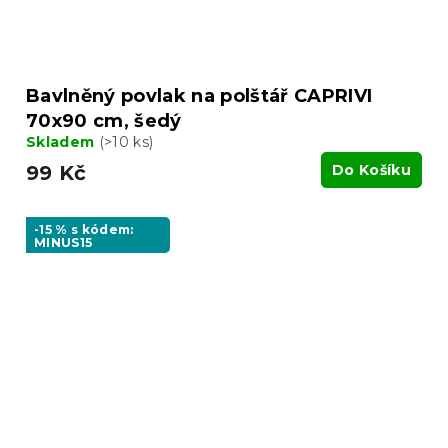
Bavlněný povlak na polštář CAPRIVI
70x90 cm, šedý
Skladem
(>10 ks)
99 Kč
Do Košíku
-15 % s kódem:
MINUS15