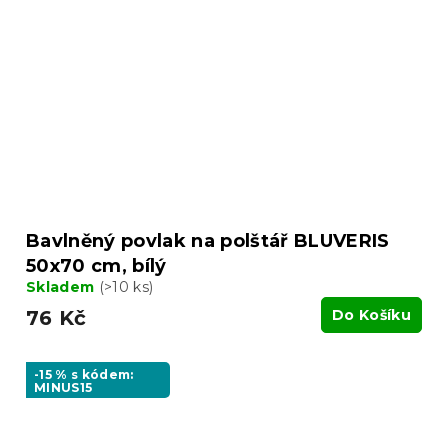
Bavlněný povlak na polštář BLUVERIS
50x70 cm, bílý
Skladem
(>10 ks)
76 Kč
Do Košíku
-15 % s kódem:
MINUS15