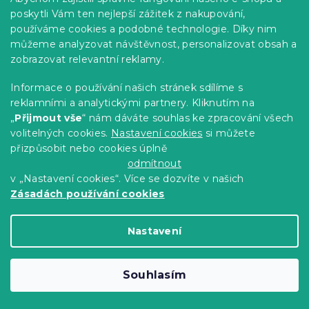
Skladem
(>10 ks)
poskytli Vám ten nejlepší zážitek z nakupování,
129 Kč
Do Košíku
používáme cookies a podobné technologie. Díky nim
můžeme analyzovat návštěvnost, personalizovat obsah a
zobrazovat relevantní reklamy.
Informace o používání našich stránek sdílíme s
reklamními a analytickými partnery. Kliknutím na
„
Přijmout vše
“ nám dáváte souhlas ke zpracování všech
volitelných cookies.
Nastavení cookies
si můžete
přizpůsobit nebo cookies úplně
odmítnout
v „Nastavení cookies“. Více se dozvíte v našich
Zásadách používání cookies
Nastavení
Přírodní prostírání na stůl NATTERA ⌀ 29
Souhlasím
cm
Skladem
(1 ks)