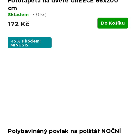
Fototapeta na dveře GREECE 86x200
cm
Skladem
(>10 ks)
172 Kč
Do Košíku
-15 % s kódem:
MINUS15
Polybavlněný povlak na polštář NOČNÍ