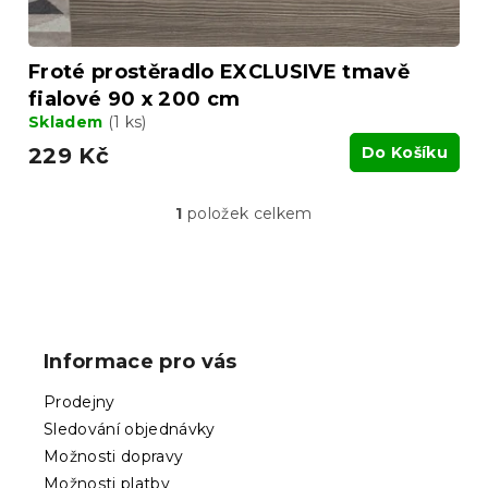
ů
Froté prostěradlo EXCLUSIVE tmavě
fialové 90 x 200 cm
Skladem
(1 ks)
229 Kč
Do Košíku
1
položek celkem
O
v
l
á
Z
d
á
a
p
c
Informace pro vás
í
a
p
t
Prodejny
r
í
v
Sledování objednávky
k
Možnosti dopravy
y
Možnosti platby