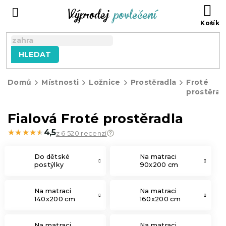
Přejít
NÁ
na
KO
obsah
HLEDAT
Domů
Místnosti
Ložnice
Prostěradla
Froté
prostěrad
Fialová Froté prostěradla
★★★★★
★★★★★
4,5
z 6 520 recenzí
Do dětské
Na matraci
postýlky
90x200 cm
Na matraci
Na matraci
140x200 cm
160x200 cm
Na matraci
Na matraci