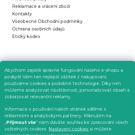
v
ý
Reklamace a vrácení zboží
p
Kontakty
i
Všeobecné Obchodní podmínky
s
Ochrana osobních údajů
u
Etický kodex
Praktické informace
Abychom zajistili správné fungování našeho e-shopu a
Kariéra
poskytli Vám ten nejlepší zážitek z nakupování,
používáme cookies a podobné technologie. Díky nim
Poptávky a B2B spolupráce
můžeme analyzovat návštěvnost, personalizovat obsah a
zobrazovat relevantní reklamy.
Proč se u nás registrovat?
Věrnostní program - Sleva až 10 %
Informace o používání našich stránek sdílíme s
reklamními a analytickými partnery. Kliknutím na
Návody
„
Přijmout vše
“ nám dáváte souhlas ke zpracování všech
Tabulky velikostí
volitelných cookies.
Nastavení cookies
si můžete