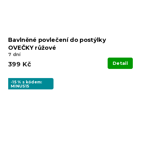
Bavlněné povlečení do postýlky
OVEČKY růžové
7 dní
399 Kč
Detail
-15 % s kódem:
MINUS15