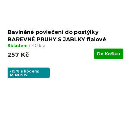
Bavlněné povlečení do postýlky
BAREVNÉ PRUHY S JABLKY fialové
Skladem
(>10 ks)
257 Kč
Do Košíku
-15 % s kódem:
MINUS15