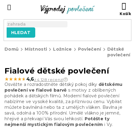
Přejít
NÁ
na
KO
obsah
HLEDAT
Domů
Místnosti
Ložnice
Povlečení
Dětské
povlečení
Fialové dětské povlečení
★★★★★
★★★★★
4,6
z 4 128 recenzí
Osvěžte a rozradostněte dětský pokoj díky
dětskému
povlečení ve fialové barvě
s motivy z oblíbených
pohádek a dětských filmů. Moderní fialové povlečení
nabízíme ve vysoké kvalitě, za příznivou cenu. Vybírat
můžete bavlněná nebo ta z umělých vláken. Bavlna je
savá, odolná a 100% přírodní. Umělé vlákno je jemné,
hřejivé a překvapí Vás svou lehkostí.
Potěšte ty
nejmenší mystickým fialovým povlečením
i Vy.