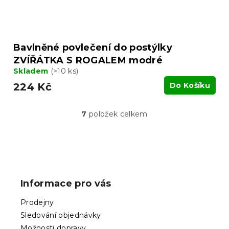
Bavlněné povlečení do postýlky
ZVÍŘÁTKA S ROGALEM modré
Skladem
(>10 ks)
224 Kč
Do Košíku
7
položek celkem
O
v
l
á
Z
d
á
a
p
c
Informace pro vás
í
a
p
t
Prodejny
r
í
v
Sledování objednávky
k
Možnosti dopravy