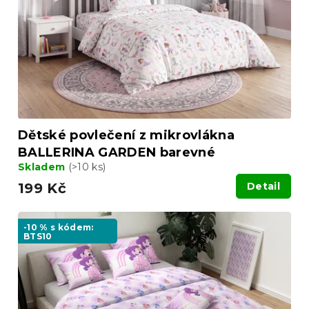
r
t
o
ů
d
u
k
t
ů
Dětské povlečení z mikrovlákna
BALLERINA GARDEN barevné
Skladem
(>10 ks)
199 Kč
Detail
-10 % s kódem:
BTS10