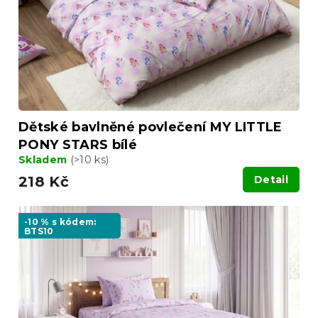
Dětské bavlněné povlečení MY LITTLE
PONY STARS bílé
Skladem
(>10 ks)
218 Kč
Detail
-10 % s kódem:
BTS10