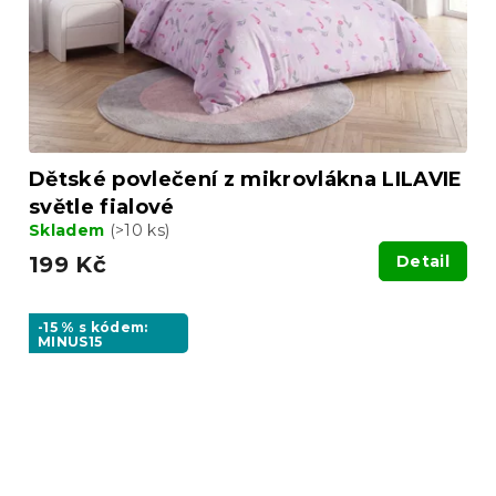
Dětské povlečení z mikrovlákna LILAVIE
světle fialové
Skladem
(>10 ks)
199 Kč
Detail
-15 % s kódem:
MINUS15