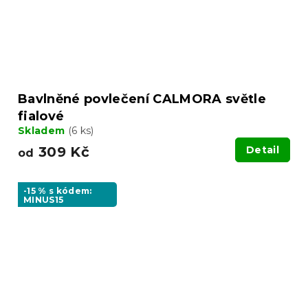
Bavlněné povlečení CALMORA světle
fialové
Skladem
(6 ks)
309 Kč
Detail
od
-15 % s kódem:
MINUS15