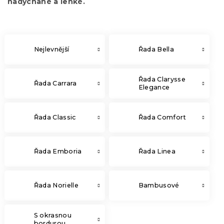
nadýchané a lehké.
Nejlevnější
Řada Bella
Řada Clarysse
Řada Carrara
Elegance
Řada Classic
Řada Comfort
Řada Emboria
Řada Linea
Řada Norielle
Bambusové
S okrasnou
bordurou