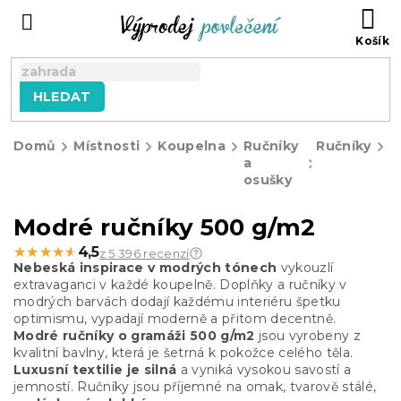
Přejít
NÁ
na
KO
obsah
HLEDAT
Domů
Místnosti
Koupelna
Ručníky
Ručníky
M
a
r
osušky
5
g
Modré ručníky 500 g/m2
★★★★★
★★★★★
4,5
z 5 396 recenzí
Nebeská inspirace v modrých tónech
vykouzlí
extravaganci v každé koupelně. Doplňky a ručníky v
modrých barvách dodají každému interiéru špetku
optimismu, vypadají moderně a přitom decentně.
Modré ručníky o gramáži 500 g/m2
jsou vyrobeny z
kvalitní bavlny, která je šetrná k pokožce celého těla.
Luxusní textilie je silná
a vyniká vysokou savostí a
jemností. Ručníky jsou příjemné na omak, tvarově stálé,