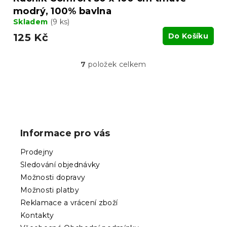
modrý, 100% bavlna
Skladem
(9 ks)
125 Kč
Do Košíku
7
položek celkem
O
v
l
á
Z
d
á
a
p
c
Informace pro vás
í
a
p
t
Prodejny
r
í
v
Sledování objednávky
k
Možnosti dopravy
y
Možnosti platby
v
ý
Reklamace a vrácení zboží
p
Kontakty
i