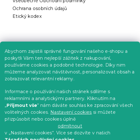
Všeobecné Obchodní podmínky
s
Ochrana osobních údajů
u
Etický kodex
Praktické informace
Abychom zajistili správné fungování našeho e-shopu a
Kariéra
poskytli Vám ten nejlepší zážitek z nakupování,
používáme cookies a podobné technologie. Díky nim
Poptávky a B2B spolupráce
můžeme analyzovat návštěvnost, personalizovat obsah a
Proč se u nás registrovat?
zobrazovat relevantní reklamy.
Věrnostní program - Sleva až 10 %
Informace o používání našich stránek sdílíme s
reklamními a analytickými partnery. Kliknutím na
Návody
„
Přijmout vše
“ nám dáváte souhlas ke zpracování všech
Tabulky velikostí
volitelných cookies.
Nastavení cookies
si můžete
přizpůsobit nebo cookies úplně
Blog
odmítnout
v „Nastavení cookies“. Více se dozvíte v našich
Zásadách používání cookies