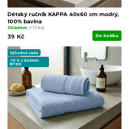
Dětský ručník KAPPA 40x60 cm modrý,
100% bavlna
Skladem
(>10 ks)
39 Kč
Do Košíku
Výhodná sada
-10 % s kódem:
BTS10