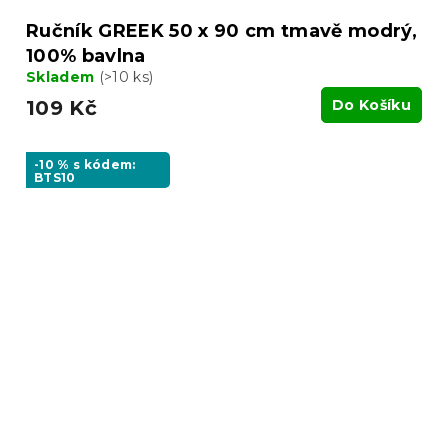
Ručník GREEK 50 x 90 cm tmavě modrý,
100% bavlna
Skladem
(>10 ks)
109 Kč
Do Košíku
-10 % s kódem:
BTS10