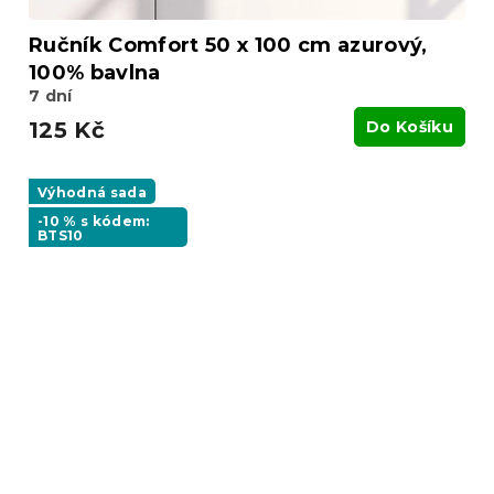
Ručník Comfort 50 x 100 cm azurový,
100% bavlna
7 dní
125 Kč
Do Košíku
Výhodná sada
-10 % s kódem:
BTS10