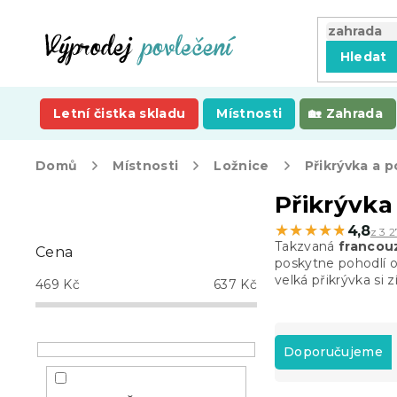
Přejít
na
obsah
Hledat
Letní čistka skladu
Místnosti
Zahrada
Domů
Místnosti
Ložnice
Přikrývka a p
P
Přikrývka
o
★★★★★
★★★★★
4,8
z 3 2
s
Takzvaná
francouz
Cena
t
poskytne pohodlí o
r
velká přikrývka si 
469
Kč
637
Kč
a
n
Ř
n
a
Doporučujeme
í
z
p
e
a