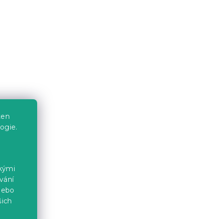
ten
ogie.
ckými
vání
nebo
šich