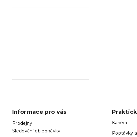
Z
á
p
Informace pro vás
Praktic
a
t
Kariéra
Prodejny
í
Sledování objednávky
Poptávky a