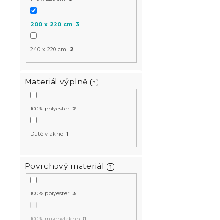
200 x 220 cm
3
240 x 220 cm
2
Materiál výplně
?
100% polyester
2
Duté vlákno
1
Povrchový materiál
?
100% polyester
3
100% mikrovlákno
0