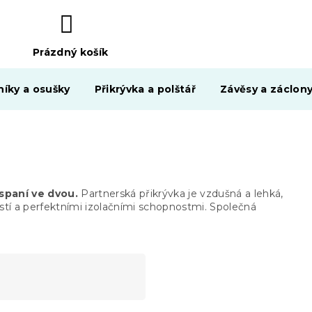
Prázdný košík
NÁKUPNÍ
KOŠÍK
níky a osušky
Přikrývka a polštář
Závěsy a záclon
spaní ve dvou.
Partnerská přikrývka je vzdušná a lehká,
tí a perfektními izolačními schopnostmi. Společná