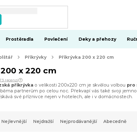
Prostěradla
Povlečení
Deky a přehozy
Ruč
olštář
Přikrývky
Přikrývka 200 x 220 cm
 200 x 220 cm
73 recenzí
ská přikrývka
o velikosti 200x220 cm je skvělou volbou
pro 
běma partnerům po celou noc. Překvapí vás také svoji jemnos
získává své příznivce nejen v hotelech, ale i v domácnostech.
Nejlevnější
Nejdražší
Nejprodávanější
Abecedně