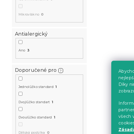
Mikrovlákno
0
Antialergický
Ano
3
Doporučené pro
Abycho
?
nejlep
Díky n
Jednolůžko standard
1
zobraz
Dvojlůžko standart
1
Informa
partner
všech v
Dvoulůžko standard
1
cookie
Zásadá
Dětská postýlka
0