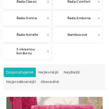
Řada Classic
Řada Comfort
Řada Donna
Řada Emboria
Řada Norielle
Bambusové
S okrasnou
bordurou
Ř
a
Doporučujeme
Nejlevnější
Nejdražší
z
Nejprodávanější
Abecedně
e
n
í
V
p
ý
r
p