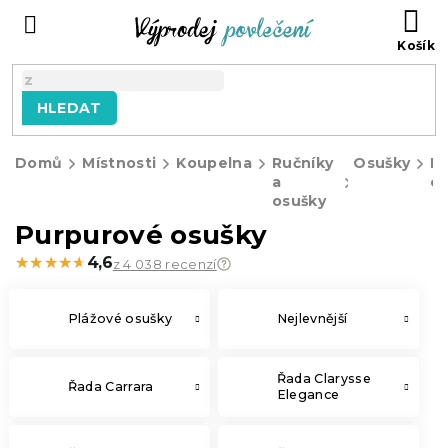
Přejít
NÁ
na
KO
obsah
HLEDAT
Domů
Místnosti
Koupelna
Ručníky
Osušky
P
a
o
osušky
Purpurové osušky
★★★★★
★★★★★
4,6
z 4 038 recenzí
Plážové osušky
Nejlevnější
Řada Clarysse
Řada Carrara
Elegance