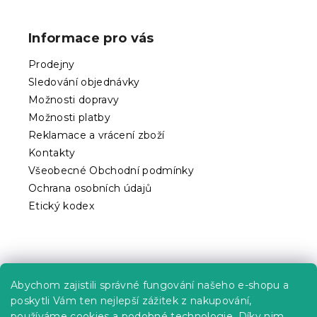
d
á
a
p
c
Informace pro vás
í
a
p
t
Prodejny
r
í
v
Sledování objednávky
k
Možnosti dopravy
y
Možnosti platby
v
ý
Reklamace a vrácení zboží
p
Kontakty
i
Všeobecné Obchodní podmínky
s
Ochrana osobních údajů
u
Etický kodex
Praktické informace
Abychom zajistili správné fungování našeho e-shopu a
Kariéra
poskytli Vám ten nejlepší zážitek z nakupování,
používáme cookies a podobné technologie. Díky nim