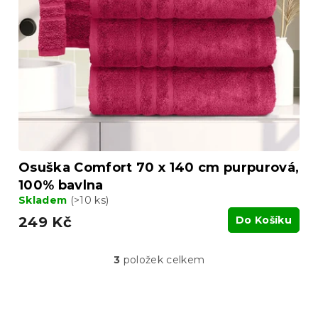
Osuška Comfort 70 x 140 cm purpurová,
100% bavlna
Skladem
(>10 ks)
249 Kč
Do Košíku
3
položek celkem
O
v
l
á
Z