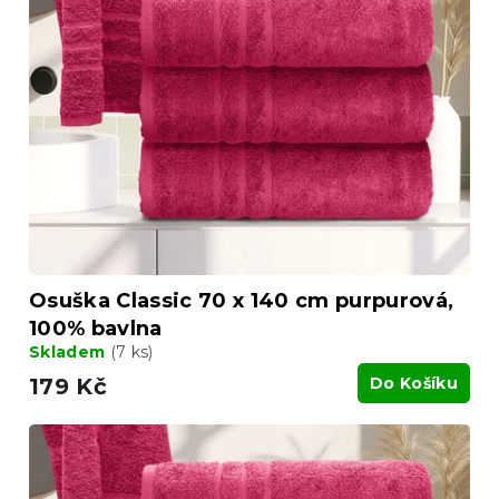
o
i
d
s
u
p
k
r
t
o
ů
d
u
k
t
ů
Osuška Classic 70 x 140 cm purpurová,
100% bavlna
Skladem
(7 ks)
179 Kč
Do Košíku