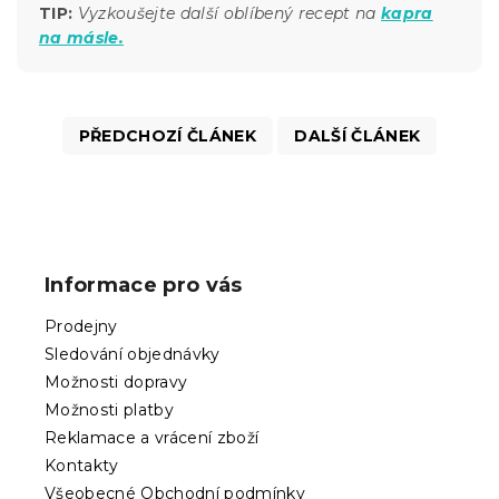
TIP:
Vyzkoušejt
e další oblíbený recept na
kapra
na másle.
PŘEDCHOZÍ ČLÁNEK
DALŠÍ ČLÁNEK
Z
á
p
Informace pro vás
a
t
Prodejny
í
Sledování objednávky
Možnosti dopravy
Možnosti platby
Reklamace a vrácení zboží
Kontakty
Všeobecné Obchodní podmínky