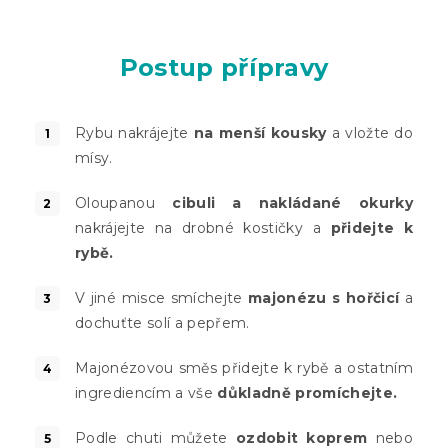
Postup přípravy
Rybu nakrájejte
na menší kousky
a vložte do
mísy.
Oloupanou
cibuli a nakládané okurky
nakrájejte na drobné kostičky a
přidejte k
rybě.
V jiné misce smíchejte
majonézu s hořčicí
a
dochuťte solí a pepřem.
Majonézovou směs přidejte k rybě a ostatním
ingrediencím a vše
důkladně promíchejte.
Podle chuti můžete
ozdobit koprem
nebo