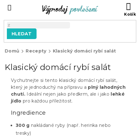
Přejít
NÁ
na
KO
obsah
HLEDAT
Domů
Recepty
Klasický domácí rybí salát
Klasický domácí rybí salát
Vychutnejte si tento klasický domácí rybí salát,
který je jednoduchý na přípravu a
plný lahodných
chutí.
Ideální nejen jako předkrm, ale i jako
lehké
jídlo
pro každou příležitost.
Ingredience
300 g
nakládané ryby (např. herinka nebo
tresky)