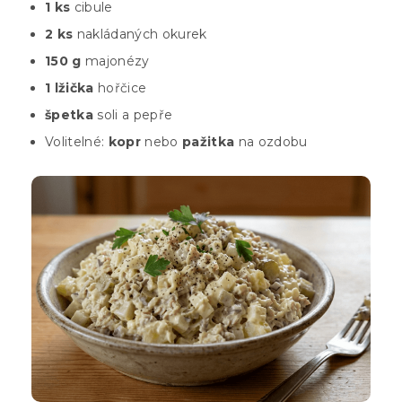
1 ks
cibule
2 ks
nakládaných okurek
150 g
majonézy
1 lžička
hořčice
špetka
soli a pepře
Volitelné:
kopr
nebo
pažitka
na ozdobu