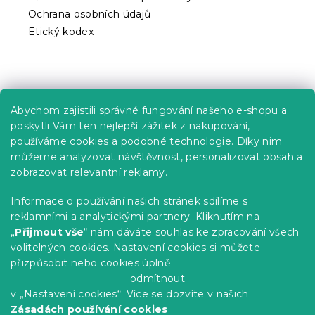
Ochrana osobních údajů
Etický kodex
Praktické informace
Abychom zajistili správné fungování našeho e-shopu a
Kariéra
poskytli Vám ten nejlepší zážitek z nakupování,
používáme cookies a podobné technologie. Díky nim
Poptávky a B2B spolupráce
můžeme analyzovat návštěvnost, personalizovat obsah a
zobrazovat relevantní reklamy.
Proč se u nás registrovat?
Věrnostní program - Sleva až 10 %
Informace o používání našich stránek sdílíme s
reklamními a analytickými partnery. Kliknutím na
Návody
„
Přijmout vše
“ nám dáváte souhlas ke zpracování všech
Tabulky velikostí
volitelných cookies.
Nastavení cookies
si můžete
přizpůsobit nebo cookies úplně
Blog
odmítnout
v „Nastavení cookies“. Více se dozvíte v našich
Zásadách používání cookies