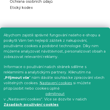
Ochrana osobních údajů
u
Etický kodex
Praktické informace
Abychom zajistili správné fungování našeho e-shopu a
Kariéra
poskytli Vám ten nejlepší zážitek z nakupování,
používáme cookies a podobné technologie. Díky nim
Poptávky a B2B spolupráce
můžeme analyzovat návštěvnost, personalizovat obsah a
Proč se u nás registrovat?
zobrazovat relevantní reklamy.
Věrnostní program - Sleva až 10 %
Informace o používání našich stránek sdílíme s
reklamními a analytickými partnery. Kliknutím na
Návody
„
Přijmout vše
“ nám dáváte souhlas ke zpracování všech
Tabulky velikostí
volitelných cookies.
Nastavení cookies
si můžete
přizpůsobit nebo cookies úplně
Blog
odmítnout
v „Nastavení cookies“. Více se dozvíte v našich
Zásadách používání cookies