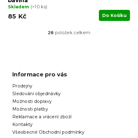
bavlna
Skladem
(>10 ks)
85 Kč
Do Košíku
28
položek celkem
O
v
l
á
Z
d
á
a
p
c
Informace pro vás
í
a
p
t
Prodejny
r
í
v
Sledování objednávky
k
Možnosti dopravy
y
Možnosti platby
v
ý
Reklamace a vrácení zboží
p
Kontakty
i
Všeobecné Obchodní podmínky
s