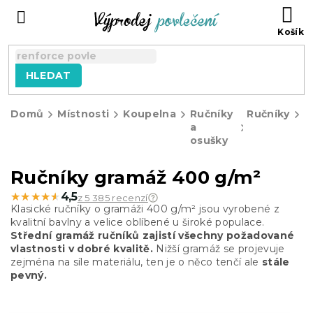
Přejít
NÁ
na
KO
obsah
HLEDAT
Domů
Místnosti
Koupelna
Ručníky
Ručníky
R
a
g
osušky
4
g
Ručníky gramáž 400 g/m²
★★★★★
★★★★★
4,5
z 5 385 recenzí
Klasické ručníky o gramáži 400 g/m² jsou vyrobené z
kvalitní bavlny a velice oblíbené u široké populace.
Střední gramáž ručníků zajistí všechny požadované
vlastnosti v dobré kvalitě.
Nižší gramáž se projevuje
zejména na síle materiálu, ten je o něco tenčí ale
stále
pevný.