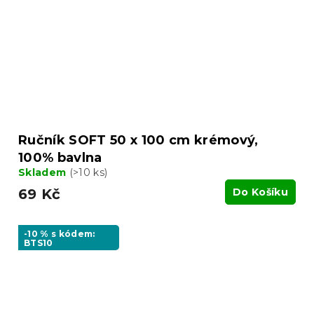
Ručník SOFT 50 x 100 cm krémový,
100% bavlna
Skladem
(>10 ks)
69 Kč
Do Košíku
-10 % s kódem:
BTS10