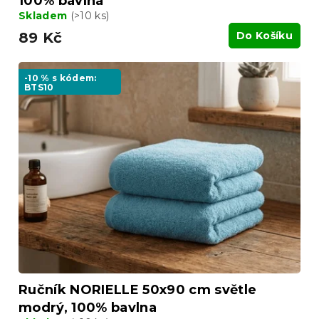
100% bavlna
Skladem
(>10 ks)
89 Kč
Do Košíku
-10 % s kódem:
BTS10
Ručník NORIELLE 50x90 cm světle
modrý, 100% bavlna