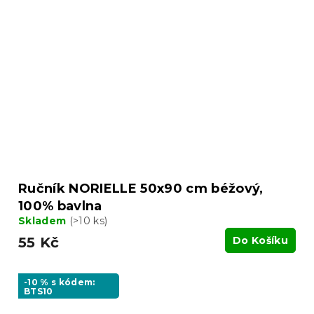
Ručník NORIELLE 50x90 cm béžový,
100% bavlna
Skladem
(>10 ks)
55 Kč
Do Košíku
-10 % s kódem:
BTS10