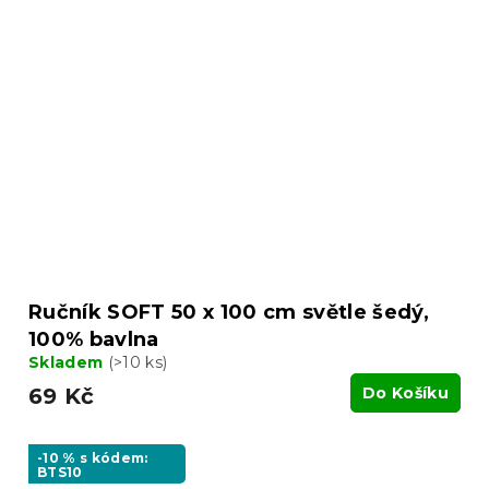
Ručník SOFT 50 x 100 cm světle šedý,
100% bavlna
Skladem
(>10 ks)
69 Kč
Do Košíku
-10 % s kódem:
BTS10