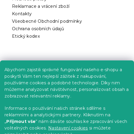
v
ý
Reklamace a vrácení zboží
p
Kontakty
i
Všeobecné Obchodní podmínky
s
Ochrana osobních údajů
u
Etický kodex
Praktické informace
Abychom zajistili správné fungování našeho e-shopu a
Kariéra
poskytli Vám ten nejlepší zážitek z nakupování,
používáme cookies a podobné technologie. Díky nim
Poptávky a B2B spolupráce
můžeme analyzovat návštěvnost, personalizovat obsah a
zobrazovat relevantní reklamy.
Proč se u nás registrovat?
Věrnostní program - Sleva až 10 %
Informace o používání našich stránek sdílíme s
reklamními a analytickými partnery. Kliknutím na
Návody
„
Přijmout vše
“ nám dáváte souhlas ke zpracování všech
Tabulky velikostí
volitelných cookies.
Nastavení cookies
si můžete