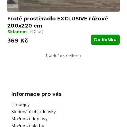
ů
Froté prostěradlo EXCLUSIVE růžové
200x220 cm
Skladem
(>10 ks)
369 Kč
Do Košíku
1
položek celkem
O
v
l
á
Z
d
á
a
p
c
Informace pro vás
í
a
p
t
Prodejny
r
í
v
Sledování objednávky
k
Možnosti dopravy
y
Možnosti platby