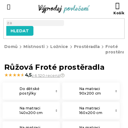
Přejít
NÁ
na
KO
obsah
HLEDAT
Domů
Místnosti
Ložnice
Prostěradla
Froté
prostěrad
Růžová Froté prostěradla
★★★★★
★★★★★
4,5
z 6 520 recenzí
Do dětské
Na matraci
postýlky
90x200 cm
Na matraci
Na matraci
140x200 cm
160x200 cm
Na matraci
Na matraci