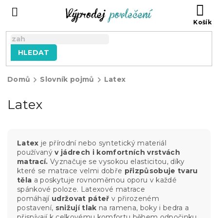
Přejít
NÁ
na
KO
obsah
HLEDAT
Domů
Slovník pojmů
Latex
Latex
Latex
je přírodní nebo syntetický materiál
používaný
v jádrech i komfortních vrstvách
matrací.
Vyznačuje se vysokou elasticitou, díky
které se matrace velmi dobře
přizpůsobuje tvaru
těla
a poskytuje rovnoměrnou oporu v každé
spánkové poloze. Latexové matrace
pomáhají
udržovat páteř
v přirozeném
postavení,
snižují tlak
na ramena, boky i bedra a
přispívají k celkovému komfortu během odpočinku.