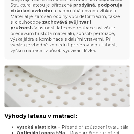
Struktura latexu je přirozeně
prodyšná, podporuje
cirkulaci vzduchu
a napomáhá odvodu vlhkosti.
Materiál je zároveň odolný vůči deformacím, takže
si dlouhodobě
zachovává svůj tvar i
pružnost.
Vlastnosti latexové matrace ovlivňuje
především hustota materiálu, způsob perforace,
výška jádra a kombinace s dalšími vrstvami. Při
výběru je vhodné zohlednit preferovanou tuhost,
výšku matrace i způsob využívání lůžka.
Výhody latexu v matraci:
Vysoká elasticita
– Přesné přizpůsobení tvaru těla.
Optimální opora těla
– Rovnoměrné rozložení