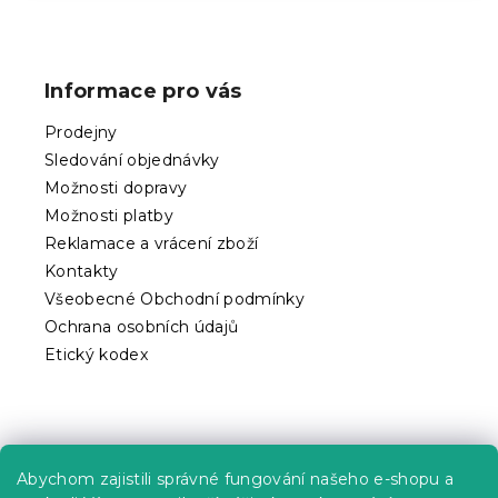
Z
á
p
Informace pro vás
a
t
Prodejny
í
Sledování objednávky
Možnosti dopravy
Možnosti platby
Reklamace a vrácení zboží
Kontakty
Všeobecné Obchodní podmínky
Ochrana osobních údajů
Etický kodex
Praktické informace
Abychom zajistili správné fungování našeho e-shopu a