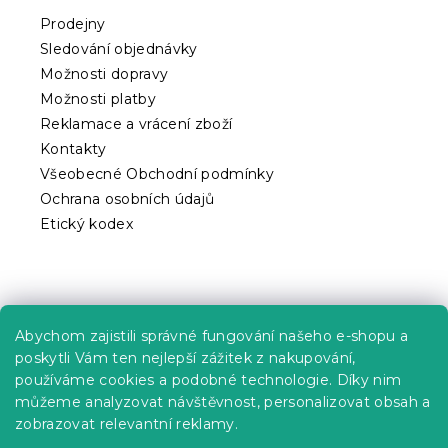
t
Prodejny
í
Sledování objednávky
Možnosti dopravy
Možnosti platby
Reklamace a vrácení zboží
Kontakty
Všeobecné Obchodní podmínky
Ochrana osobních údajů
Etický kodex
Praktické informace
Abychom zajistili správné fungování našeho e-shopu a
Kariéra
poskytli Vám ten nejlepší zážitek z nakupování,
používáme cookies a podobné technologie. Díky nim
Poptávky a B2B spolupráce
můžeme analyzovat návštěvnost, personalizovat obsah a
Proč se u nás registrovat?
zobrazovat relevantní reklamy.