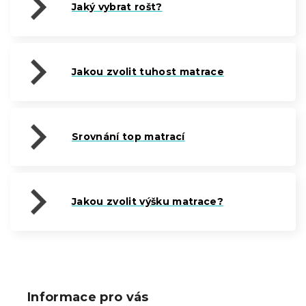
Jaký vybrat rošt?
Jakou zvolit tuhost matrace
Srovnání top matrací
Jakou zvolit výšku matrace?
Z
á
p
Informace pro vás
a