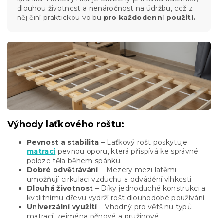
dlouhou životnost a nenáročnost na údržbu, což z
něj činí praktickou volbu
pro každodenní použití.
Výhody laťkového roštu:
Pevnost a stabilita
– Laťkový rošt poskytuje
matraci
pevnou oporu, která přispívá ke správné
poloze těla během spánku.
Dobré odvětrávání
– Mezery mezi latěmi
umožňují cirkulaci vzduchu a odvádění vlhkosti.
Dlouhá životnost
– Díky jednoduché konstrukci a
kvalitnímu dřevu vydrží rošt dlouhodobé používání.
Univerzální využití
– Vhodný pro většinu typů
matrací, zejména pěnové a pružinové.