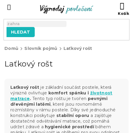
Přejít
NÁ
na
KO
obsah
HLEDAT
Domů
Slovník pojmů
Laťkový rošt
Laťkový rošt
Laťkový rošt
je základní součást postele, která
výrazně ovlivňuje
komfort spánku i
životnost
matrace
.
Tento typ roštu je tvořen
pevnými
dřevěnými latěmi
, které jsou rovnoměrně
rozmístěny v rámu postele. Díky své jednoduché
konstrukci poskytuje
stabilní oporu
a zajišťuje
dostatečné odvětrávání matrace, což pomáhá
udržet zdravé a
hygienické prostředí
během
spánku. Laťkový rošt je oblíbený pro svou odolnost,