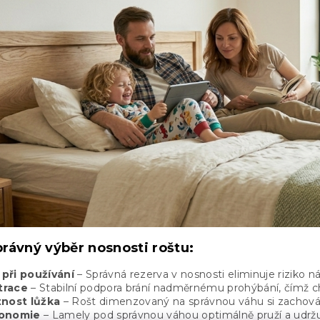
rávný výběr nosnosti roštu:
při používání
– Správná rezerva v nosnosti eliminuje riziko n
trace
– Stabilní podpora brání nadměrnému prohýbání, čímž c
tnost lůžka
– Rošt dimenzovaný na správnou váhu si zachová
gonomie
– Lamely pod správnou váhou optimálně pruží a udržuj