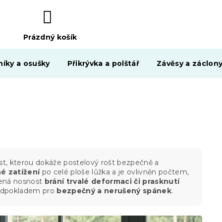
Prázdný košík
NÁKUPNÍ
KOŠÍK
níky a osušky
Přikrývka a polštář
Závěsy a záclon
st, kterou dokáže postelový rošt bezpečně a
é zatížení
po celé ploše lůžka a je ovlivněn počtem,
olená nosnost
brání trvalé deformaci či prasknutí
edpokladem pro
bezpečný a nerušený spánek
.