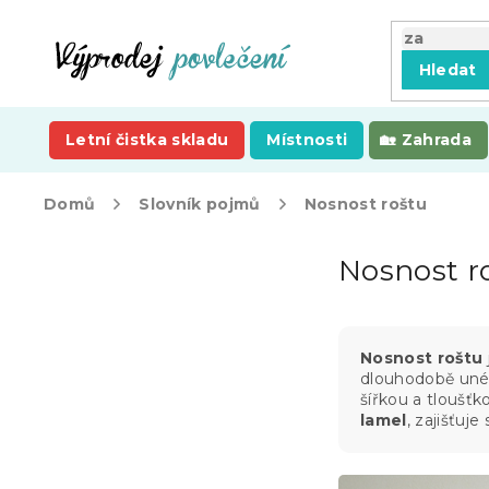
Přejít
na
obsah
Hledat
Letní čistka skladu
Místnosti
Zahrada
Domů
Slovník pojmů
Nosnost roštu
P
Nosnost r
o
s
t
r
Nosnost roštu
a
dlouhodobě unés
n
šířkou a tloušť
n
lamel
, zajišťuj
í
p
a