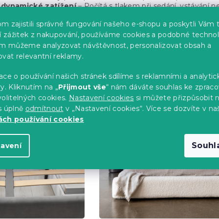
 dynamické zatížení
– Počítá s tlakem při sedání, vstávání
ek bez vrzání
– Přetížený rošt se kroutí a často způsobuje n
m zajistili správné fungování našeho e-shopu a poskytli Vám 
ší zážitek z nakupování, používáme cookies a podobné technol
im můžeme analyzovat návštěvnost, personalizovat obsah a
odle kategorií
ovat relevantní reklamy.
ce o používání našich stránek sdílíme s reklamními a analyti
y. Kliknutím na „
Přijmout vše
“ nám dáváte souhlas ke zpraco
olitelných cookies.
Nastavení cookies
si můžete přizpůsobit 
s úplně
odmítnout
v „Nastavení cookies“. Více se dozvíte v na
ch používání cookies
Souhl
tavení