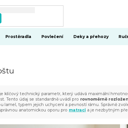
Prostěradla
Povlečení
Deky a přehozy
Ruč
oštu
je klíčový technický parametr, který udává maximální hmotno
t. Tento údaj se standardně uvádí pro
rovnoměrně rozložen
kou lamel, typem jejich uchycení a pevností rámu. Správně zv
e správnou anatomickou oporu pro
matraci
a je nezbytným př