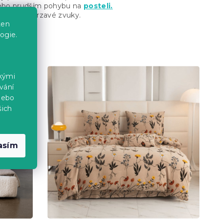
 nebo prudším pohybu na
posteli.
epříjemné vrzavé zvuky.
ten
ogie.
ckými
vání
nebo
šich
asím