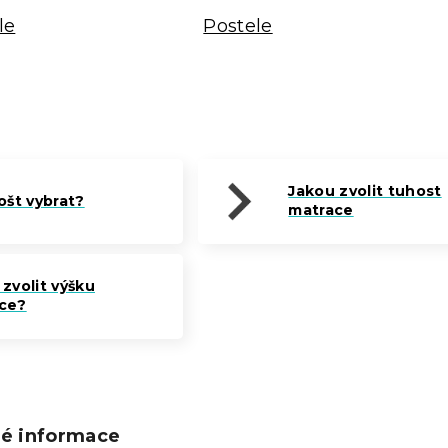
le
Postele
Jakou zvolit tuhost
ošt vybrat?
matrace
zvolit výšku
ce?
ké informace