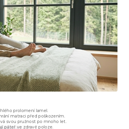
áhlého prolomení lamel.
hrání matraci před poškozením.
vá svou pružnost po mnoho let.
í páteř ve zdravé poloze.