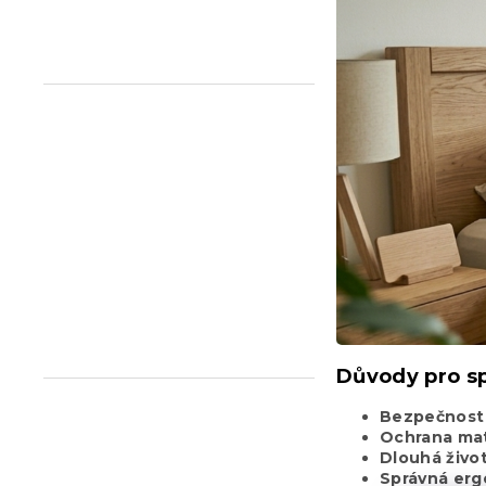
n
e
l
Důvody pro sp
Bezpečnost 
Ochrana ma
Dlouhá živo
Správná er