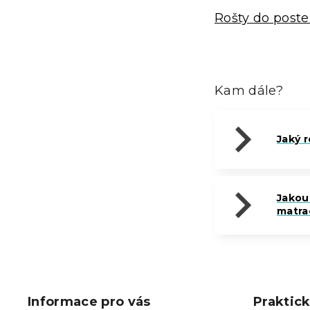
Rošty do poste
Kam dále?
Jaký r
Jakou 
matra
Z
á
p
Informace pro vás
Praktic
a