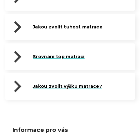
Jakou zvolit tuhost matrace
Srovnání top matrací
Jakou zvolit výšku matrace?
Z
á
p
Informace pro vás
a
t