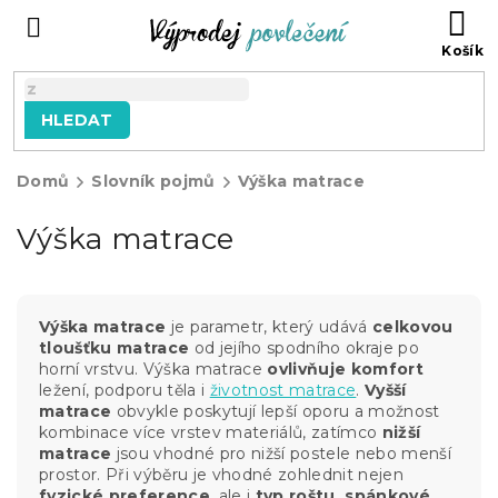
Přejít
NÁ
na
KO
obsah
HLEDAT
Domů
Slovník pojmů
Výška matrace
Výška matrace
Výška matrace
je parametr, který udává
celkovou
tloušťku matrace
od jejího spodního okraje po
horní vrstvu. Výška matrace
ovlivňuje komfort
ležení, podporu těla i
životnost matrace
.
Vyšší
matrace
obvykle poskytují lepší oporu a možnost
kombinace více vrstev materiálů, zatímco
nižší
matrace
jsou vhodné pro nižší postele nebo menší
prostor. Při výběru je vhodné zohlednit nejen
fyzické preference
, ale i
typ roštu, spánkové