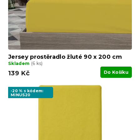
Jersey prostěradlo žluté 90 x 200 cm
Skladem
(6 ks)
139 Kč
Do Košíku
-20 % s kódem:
MINUS20