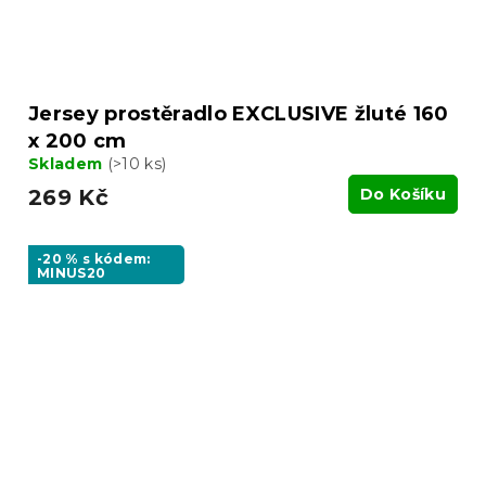
Jersey prostěradlo EXCLUSIVE žluté 160
x 200 cm
Skladem
(>10 ks)
269 Kč
Do Košíku
-20 % s kódem:
MINUS20