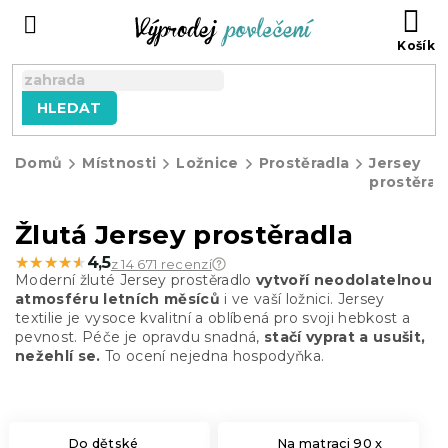
Přejít
NÁ
na
KO
obsah
HLEDAT
Domů
Místnosti
Ložnice
Prostěradla
Jersey
prostěrad
Žlutá Jersey prostěradla
★★★★★
★★★★★
4,5
z 14 671 recenzí
Moderní žluté Jersey prostěradlo
vytvoří neodolatelnou
atmosféru letních měsíců
i ve vaší ložnici. Jersey
textilie je vysoce kvalitní a oblíbená pro svoji hebkost a
pevnost. Péče je opravdu snadná,
stačí vyprat a usušit,
nežehlí se.
To ocení nejedna hospodyňka.
Do dětské
Na matraci 90 x