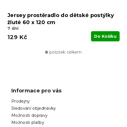
Jersey prostěradlo do dětské postýlky
žluté 60 x 120 cm
7 dní
129 Kč
Do Košíku
8
položek celkem
O
v
l
á
Z
d
á
a
p
c
Informace pro vás
í
a
p
t
Prodejny
r
í
v
Sledování objednávky
k
Možnosti dopravy
y
Možnosti platby
v