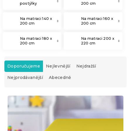
postýlky
200 cm
Na matraci 140 x
Na matraci 160 x
200 cm
200 cm
Na matraci 180 x
Na matraci 200 x
200 cm
220 cm
Ř
a
Doporučujeme
Nejlevnější
Nejdražší
z
Nejprodávanější
Abecedně
e
n
í
V
p
ý
r
p
o
i
d
s
u
p
k