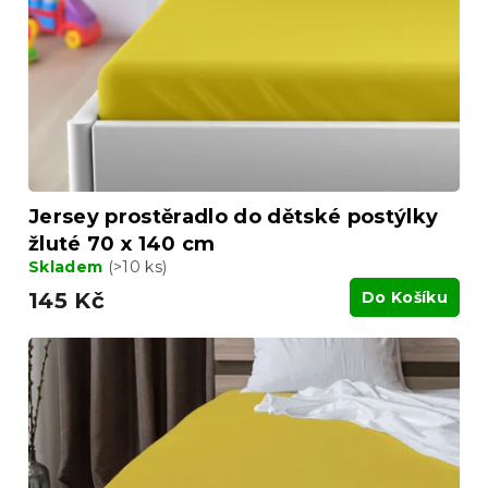
r
t
o
ů
d
u
k
t
ů
Jersey prostěradlo do dětské postýlky
žluté 70 x 140 cm
Skladem
(>10 ks)
145 Kč
Do Košíku