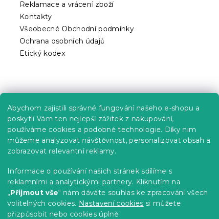
ý
Reklamace a vrácení zboží
p
Kontakty
i
Všeobecné Obchodní podmínky
s
Ochrana osobních údajů
u
Etický kodex
Praktické informace
Abychom zajistili správné fungování našeho e-shopu a
Kariéra
poskytli Vám ten nejlepší zážitek z nakupování,
používáme cookies a podobné technologie. Díky nim
Poptávky a B2B spolupráce
můžeme analyzovat návštěvnost, personalizovat obsah a
Proč se u nás registrovat?
zobrazovat relevantní reklamy.
Věrnostní program - Sleva až 10 %
Informace o používání našich stránek sdílíme s
reklamními a analytickými partnery. Kliknutím na
Návody
„
Přijmout vše
“ nám dáváte souhlas ke zpracování všech
Tabulky velikostí
volitelných cookies.
Nastavení cookies
si můžete
přizpůsobit nebo cookies úplně
Blog