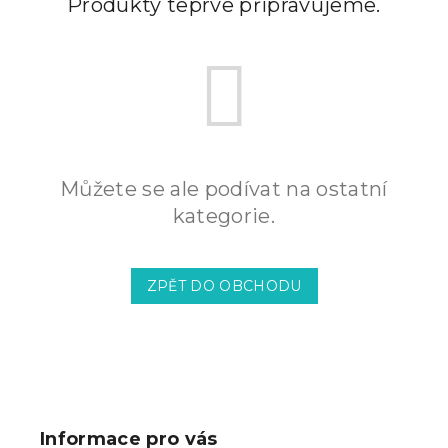
Produkty teprve připravujeme.
Můžete se ale podívat na ostatní
kategorie.
ZPĚT DO OBCHODU
Z
á
p
Informace pro vás