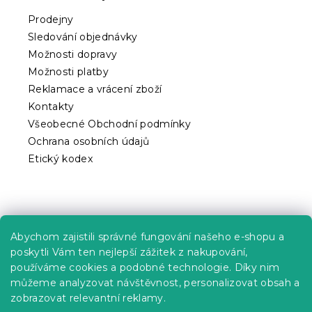
a
t
Prodejny
í
Sledování objednávky
Možnosti dopravy
Možnosti platby
Reklamace a vrácení zboží
Kontakty
Všeobecné Obchodní podmínky
Ochrana osobních údajů
Etický kodex
Praktické informace
Abychom zajistili správné fungování našeho e-shopu a
Kariéra
poskytli Vám ten nejlepší zážitek z nakupování,
používáme cookies a podobné technologie. Díky nim
Poptávky a B2B spolupráce
můžeme analyzovat návštěvnost, personalizovat obsah a
zobrazovat relevantní reklamy.
Proč se u nás registrovat?