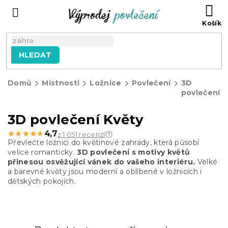
Přejít
NÁ
na
KO
obsah
HLEDAT
Domů
Místnosti
Ložnice
Povlečení
3D
povlečení
3D povlečení Květy
★★★★★
★★★★★
4,7
z 1 051 recenzí
Převlečte ložnici do květinové zahrady, která působí
velice romanticky.
3D povlečení s motivy květů
přinesou osvěžující vánek do vašeho interiéru.
Velké
a barevné květy jsou moderní a oblíbené v ložnicích i
dětských pokojích.