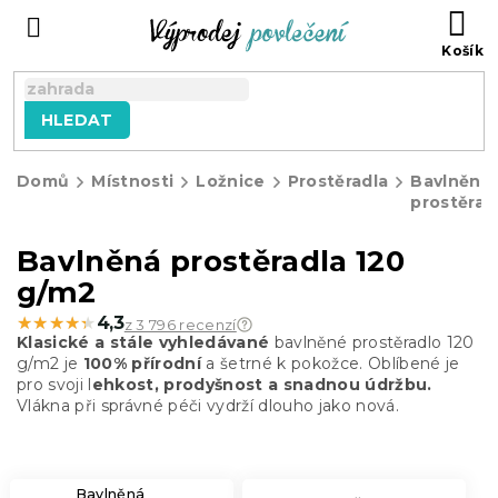
Přejít
NÁ
na
KO
obsah
HLEDAT
Domů
Místnosti
Ložnice
Prostěradla
Bavlněná
prostěrad
Bavlněná prostěradla 120
g/m2
★★★★★
★★★★★
4,3
z 3 796 recenzí
Klasické a stále vyhledávané
bavlněné prostěradlo 120
g/m2 je
100% přírodní
a šetrné k pokožce. Oblíbené je
pro svoji l
ehkost, prodyšnost a snadnou údržbu.
Vlákna při správné péči vydrží dlouho jako nová.
Bavlněná