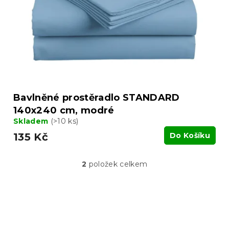
Bavlněné prostěradlo STANDARD
140x240 cm, modré
Skladem
(>10 ks)
135 Kč
Do Košíku
2
položek celkem
O
v
l
á
Z
d
á
a
p
c