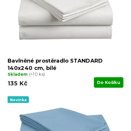
k
r
t
o
ů
d
u
k
t
ů
Bavlněné prostěradlo STANDARD
140x240 cm, bílé
Skladem
(>10 ks)
135 Kč
Do Košíku
Novinka