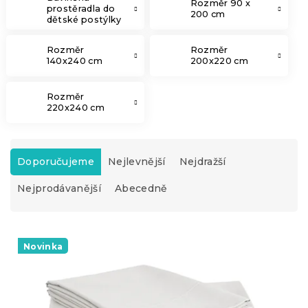
Rozměr 90 x
prostěradla do
200 cm
dětské postýlky
Rozměr
Rozměr
140x240 cm
200x220 cm
Rozměr
220x240 cm
Ř
a
Doporučujeme
Nejlevnější
Nejdražší
z
Nejprodávanější
Abecedně
e
n
í
V
p
ý
Novinka
r
p
o
i
d
s
u
p