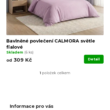
o
ů
d
u
k
t
ů
Bavlněné povlečení CALMORA světle
fialové
Skladem
(6 ks)
309 Kč
Detail
od
1
položek celkem
O
v
l
á
Z
d
á
a
p
c
Informace pro vás
í
a