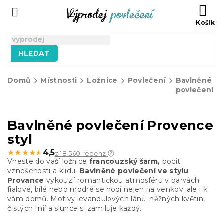
Přejít
NÁ
na
KO
obsah
HLEDAT
Domů
Místnosti
Ložnice
Povlečení
Bavlněné
povlečení
Bavlněné povlečení Provence
styl
★★★★★
★★★★★
4,5
z 18 560 recenzí
Vneste do vaší ložnice
francouzský šarm,
pocit
vznešenosti a klidu.
Bavlněné povlečení ve stylu
Provance
vykouzlí romantickou atmosféru v barvách
fialové, bílé nebo modré se hodí nejen na venkov, ale i k
vám domů. Motivy levandulových lánů, něžných květin,
čistých linií a slunce si zamiluje každý.