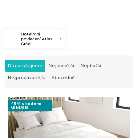
Hotelová
povlečení Atlas
Grádl
Ř
a
Doporučujeme
Nejlevnější
Nejdražší
z
Nejprodávanější
Abecedně
e
n
í
V
p
ý
-15 % s kódem:
r
MINUS15
p
o
i
d
s
u
p
k
r