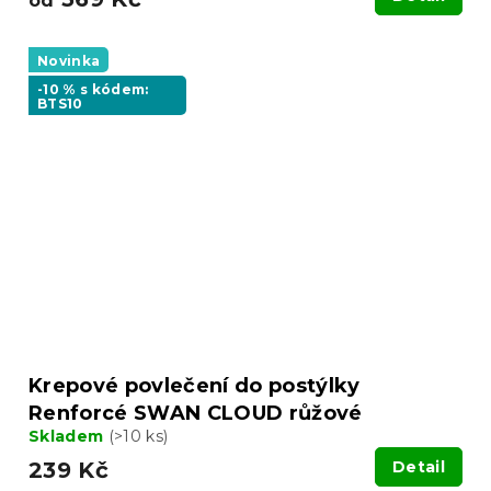
od
Novinka
-10 % s kódem:
BTS10
Krepové povlečení do postýlky
Renforcé SWAN CLOUD růžové
Skladem
(>10 ks)
239 Kč
Detail