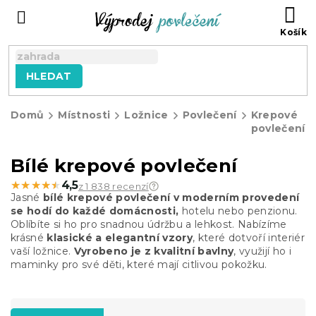
Přejít
NÁ
na
KO
obsah
HLEDAT
Domů
Místnosti
Ložnice
Povlečení
Krepové
povlečení
Bílé krepové povlečení
★★★★★
★★★★★
4,5
z 1 838 recenzí
Jasné
bílé krepové povlečení v moderním provedení
se hodí do každé domácnosti,
hotelu nebo penzionu.
Oblíbíte si ho pro snadnou údržbu a lehkost. Nabízíme
krásné
klasické a elegantní vzory
, které dotvoří interiér
vaší ložnice.
Vyrobeno je z kvalitní bavlny
, využijí ho i
maminky pro své děti, které mají citlivou pokožku.
Ř