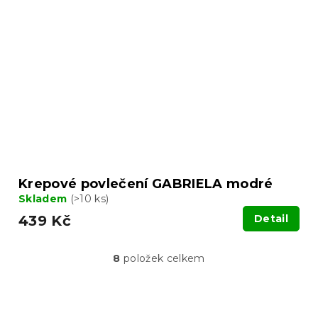
Krepové povlečení GABRIELA modré
Skladem
(>10 ks)
439 Kč
Detail
8
položek celkem
O
v
l
á
Z
d