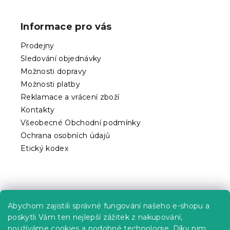
á
a
p
c
Informace pro vás
í
a
p
t
Prodejny
r
í
v
Sledování objednávky
k
Možnosti dopravy
y
Možnosti platby
v
ý
Reklamace a vrácení zboží
p
Kontakty
i
Všeobecné Obchodní podmínky
s
Ochrana osobních údajů
u
Etický kodex
Praktické informace
Abychom zajistili správné fungování našeho e-shopu a
Kariéra
poskytli Vám ten nejlepší zážitek z nakupování,
používáme cookies a podobné technologie. Díky nim