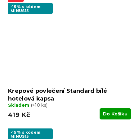
-15 % s kódem:
MINUS15
Krepové povlečení Standard bílé
hotelová kapsa
Skladem
(>10 ks)
419 Kč
Do Košíku
-15 % s kódem:
MINUS15