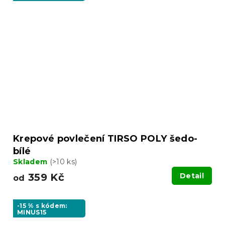
Krepové povlečení TIRSO POLY šedo-
bílé
Skladem
(>10 ks)
359 Kč
Detail
od
-15 % s kódem:
MINUS15