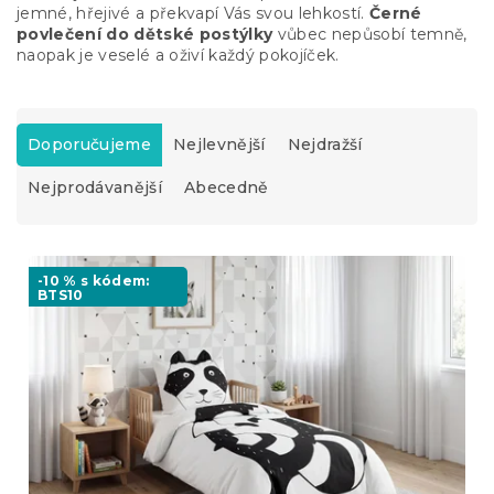
jemné, hřejivé a překvapí Vás svou lehkostí.
Černé
povlečení do dětské postýlky
vůbec nepůsobí temně,
naopak je veselé a oživí každý pokojíček.
Ř
a
Doporučujeme
Nejlevnější
Nejdražší
z
Nejprodávanější
Abecedně
e
n
í
V
p
ý
-10 % s kódem:
r
BTS10
p
o
i
d
s
u
p
k
r
t
o
ů
d
u