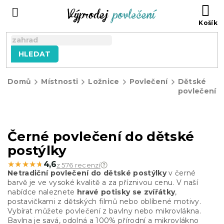
Přejít
NÁ
na
KO
obsah
HLEDAT
Domů
Místnosti
Ložnice
Povlečení
Dětské
povlečení
Černé povlečení do dětské
postýlky
★★★★★
★★★★★
4,6
z 576 recenzí
Netradiční povlečení do dětské postýlky
v černé
barvě je ve vysoké kvalitě a za příznivou cenu. V naší
nabídce naleznete
hravé potisky se zvířátky
,
postavičkami z dětských filmů nebo oblíbené motivy.
Vybírat můžete povlečení z bavlny nebo mikrovlákna.
Bavlna je savá, odolná a 100% přírodní a mikrovlákno