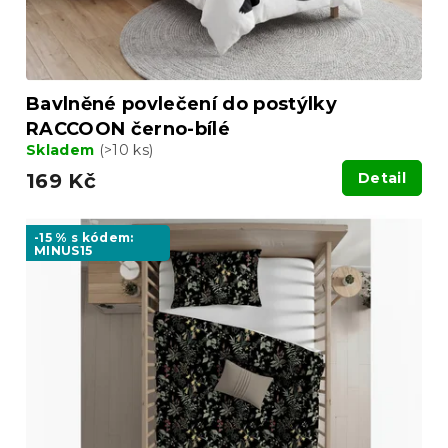
k
t
ů
Bavlněné povlečení do postýlky
RACCOON černo-bílé
Skladem
(>10 ks)
169 Kč
Detail
-15 % s kódem:
MINUS15