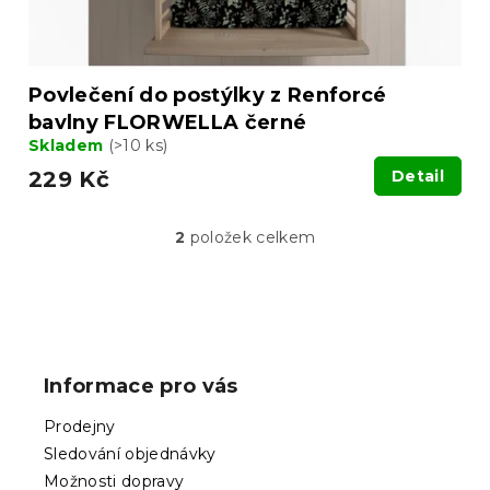
Povlečení do postýlky z Renforcé
bavlny FLORWELLA černé
Skladem
(>10 ks)
229 Kč
Detail
2
položek celkem
O
v
l
á
Z
d
á
a
p
c
Informace pro vás
í
a
p
t
Prodejny
r
í
v
Sledování objednávky
k
Možnosti dopravy