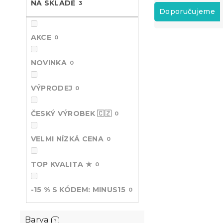
Ř
NA SKLADĚ
3
n
a
Doporučujeme
e
z
l
e
AKCE
0
V
n
ý
í
NOVINKA
p
0
p
i
r
s
o
VÝPRODEJ
0
p
d
r
u
ČESKÝ VÝROBEK 🇨🇿
0
o
k
d
t
VELMI NÍZKÁ CENA
0
u
ů
k
t
TOP KVALITA ★
0
Froté prost
ů
červené 90
-15 % S KÓDEM: MINUS15
Skladem
(>10 k
0
211 Kč
Barva
?