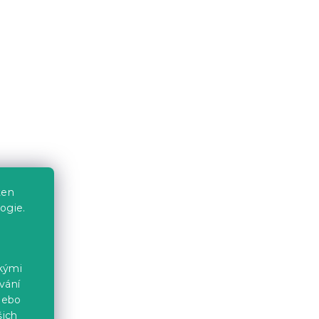
ten
ogie.
ckými
vání
nebo
šich