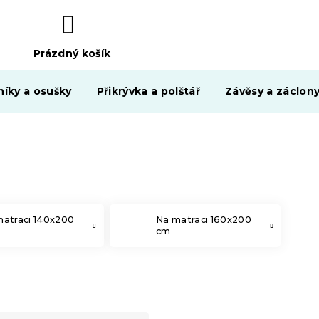
Prázdný košík
NÁKUPNÍ
KOŠÍK
níky a osušky
Přikrývka a polštář
Závěsy a záclon
matraci 140x200
Na matraci 160x200
cm