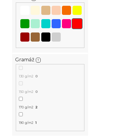
Gramáž
?
130 g/m2
0
150 g/m2
0
170 g/m2
2
190 g/m2
1