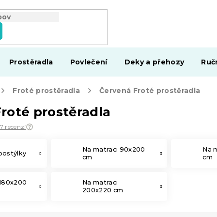
Prostěradla
Povlečení
Deky a přehozy
Ruč
Froté prostěradla
Červená Froté prostěradla
roté prostěradla
17 recenzí
Na matraci 90x200
Na 
postýlky
cm
cm
 180x200
Na matraci
200x220 cm