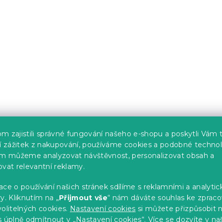
m zajistili správné fungování našeho e-shopu a poskytli Vám 
ší zážitek z nakupování, používáme cookies a podobné technol
im můžeme analyzovat návštěvnost, personalizovat obsah a
ovat relevantní reklamy.
ce o používání našich stránek sdílíme s reklamními a analyti
y. Kliknutím na „
Přijmout vše
“ nám dáváte souhlas ke zpraco
olitelných cookies.
Nastavení cookies
si můžete přizpůsobit 
s úplně
odmítnout
v „Nastavení cookies“. Více se dozvíte v na