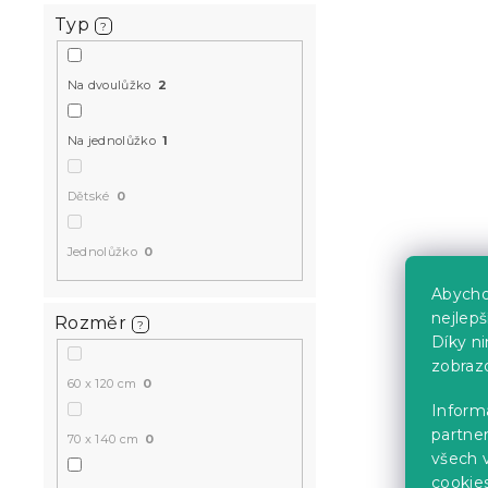
Typ
?
Na dvoulůžko
2
Na jednolůžko
1
Dětské
0
Jednolůžko
0
Abycho
nejlep
Rozměr
?
Díky n
zobraz
60 x 120 cm
0
Informa
partner
70 x 140 cm
0
všech v
cookie