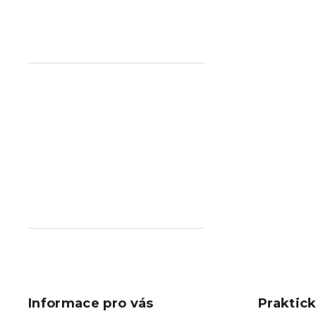
Z
á
p
Informace pro vás
Praktic
a