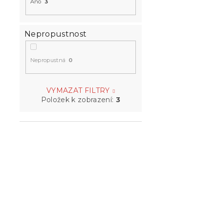
Ano
3
Nepropustnost
Nepropustná
0
VYMAZAT FILTRY
Položek k zobrazení:
3