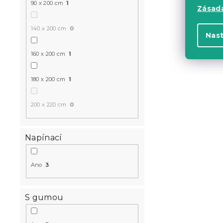
90 x 200 cm
1
Zásadá
140 x 200 cm
0
Nas
160 x 200 cm
1
180 x 200 cm
1
200 x 220 cm
0
Napínací
Ano
3
S gumou