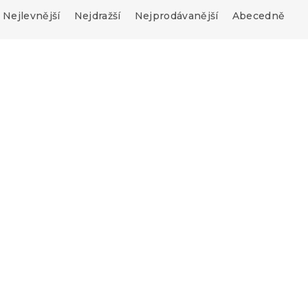
Nejlevnější
Nejdražší
Nejprodávanější
Abecedně
ěradlo EXCLUSIVE
Froté prostěradlo PRE
 x 200 cm
červené 180x200 cm
s)
Skladem
(9 ks)
289 Kč