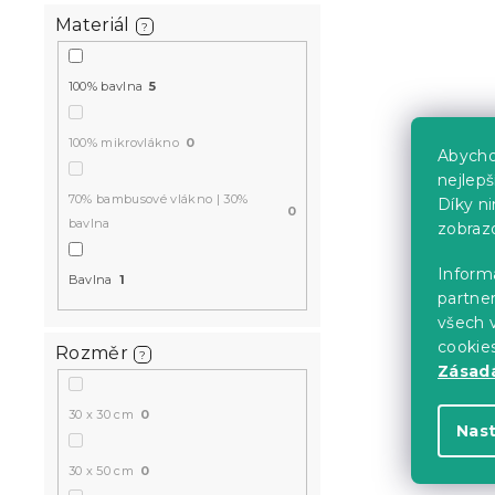
Materiál
?
100% bavlna
5
100% mikrovlákno
0
Abycho
nejlep
70% bambusové vlákno | 30%
Díky n
0
bavlna
zobraz
Informa
Bavlna
1
partner
všech v
cookie
Rozměr
?
Zásadá
30 x 30 cm
0
Nas
30 x 50 cm
0