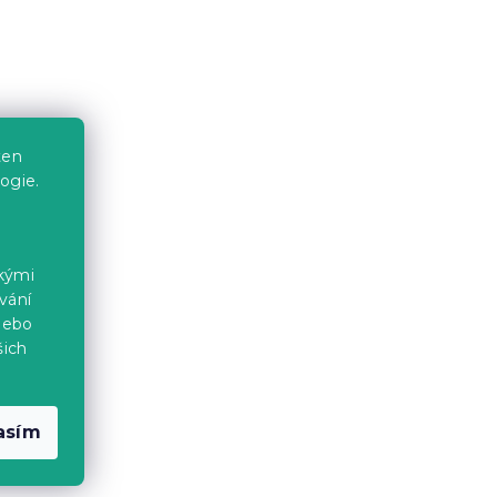
ten
ogie.
ckými
vání
nebo
šich
asím