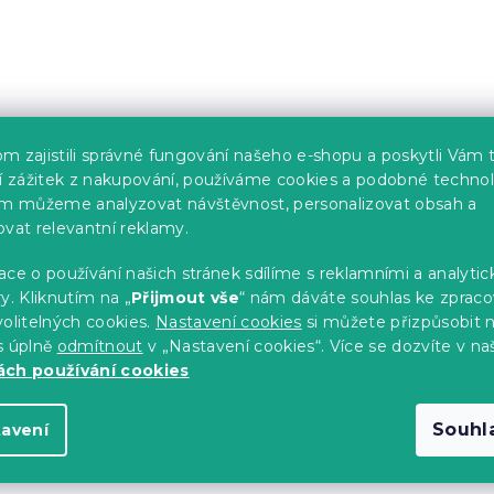
u
m zajistili správné fungování našeho e-shopu a poskytli Vám 
ší zážitek z nakupování, používáme cookies a podobné technol
im můžeme analyzovat návštěvnost, personalizovat obsah a
ovat relevantní reklamy.
ce o používání našich stránek sdílíme s reklamními a analyti
y. Kliknutím na „
Přijmout vše
“ nám dáváte souhlas ke zpraco
olitelných cookies.
Nastavení cookies
si můžete přizpůsobit 
s úplně
odmítnout
v „Nastavení cookies“. Více se dozvíte v na
ch používání cookies
Souhl
tavení