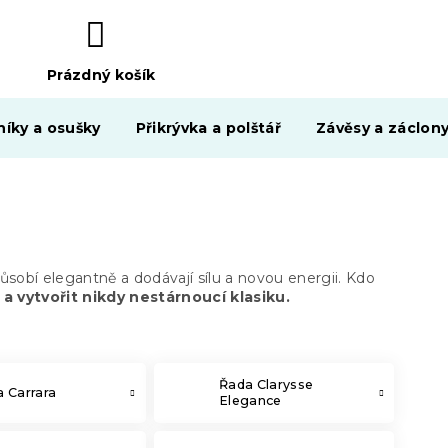
Prázdný košík
NÁKUPNÍ
KOŠÍK
níky a osušky
Přikrývka a polštář
Závěsy a záclon
ůsobí elegantně a dodávají sílu a novou energii. Kdo
 vytvořit nikdy nestárnoucí klasiku.
Řada Clarysse
 Carrara
Elegance