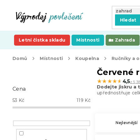
Přejít
na
obsah
Hledat
Letní čistka skladu
Místnosti
Zahrada
Domů
Místnosti
Koupelna
Ručníky a 
P
Červené r
o
★★★★★
★★★★★
4,5
z 5 3
s
Dodejte jiskru a 
Cena
t
upřednostňuje cel
r
53
Kč
119
Kč
a
n
n
Nejlevnější
í
p
a