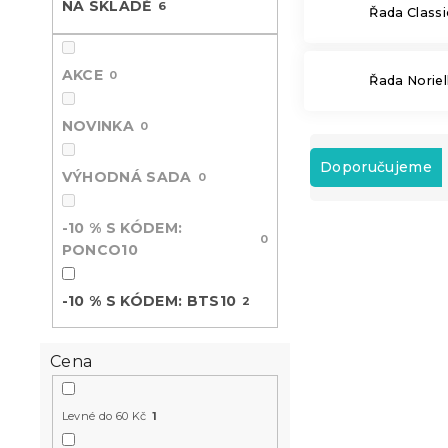
NA SKLADĚ
6
Řada Classi
n
e
l
AKCE
0
Řada Noriel
NOVINKA
0
Ř
a
Doporučujeme
VÝHODNÁ SADA
0
z
e
V
-10 % S KÓDEM:
n
0
ý
PONCO10
í
-10 % s kódem:
p
p
BTS10
i
r
-10 % S KÓDEM: BTS10
2
s
o
p
d
r
u
Cena
o
k
d
t
Levné do 60 Kč
1
u
ů