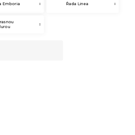
a Emboria
Řada Linea
krasnou
durou