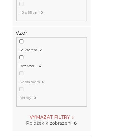
40 x 55 cm
0
Vzor
Se vzorem
2
Bez vzoru
4
S obrázkem
0
Dětský
0
VYMAZAT FILTRY
Položek k zobrazení:
6