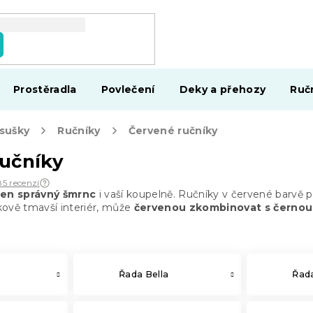
Prostěradla
Povlečení
Deky a přehozy
Ruč
osušky
Ručníky
Červené ručníky
učníky
85 recenzí
ten správný šmrnc
i vaší koupelně. Ručníky v červené barvě p
kově tmavší interiér, může
červenou zkombinovat s černou a
Řada Bella
Řada