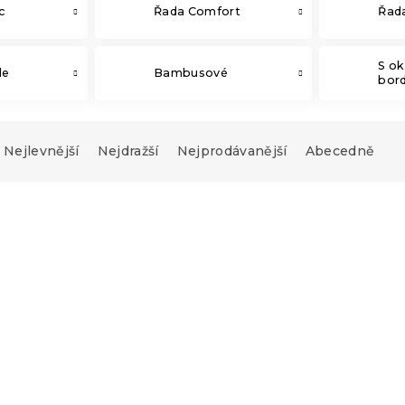
c
Řada Comfort
Řad
S o
le
Bambusové
bor
Nejlevnější
Nejdražší
Nejprodávanější
Abecedně