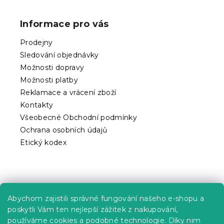
á
p
Informace pro vás
a
t
Prodejny
í
Sledování objednávky
Možnosti dopravy
Možnosti platby
Reklamace a vrácení zboží
Kontakty
Všeobecné Obchodní podmínky
Ochrana osobních údajů
Etický kodex
Praktické informace
Abychom zajistili správné fungování našeho e-shopu a
Kariéra
poskytli Vám ten nejlepší zážitek z nakupování,
používáme cookies a podobné technologie. Díky nim