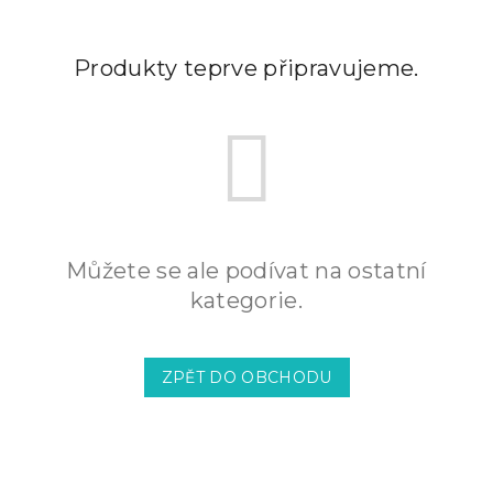
Produkty teprve připravujeme.
Můžete se ale podívat na ostatní
kategorie.
ZPĚT DO OBCHODU
Z