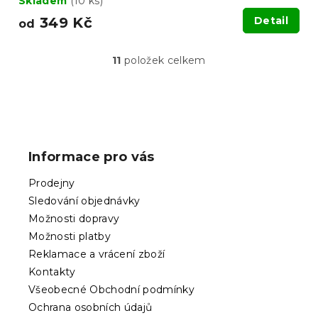
Skladem
(10 ks)
349 Kč
Detail
od
11
položek celkem
O
v
l
á
Z
d
á
a
p
c
Informace pro vás
í
a
p
t
Prodejny
r
í
v
Sledování objednávky
k
Možnosti dopravy
y
Možnosti platby
v
ý
Reklamace a vrácení zboží
p
Kontakty
i
Všeobecné Obchodní podmínky
s
Ochrana osobních údajů
u