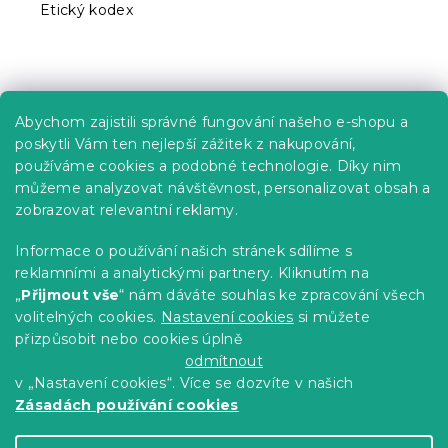
Etický kodex
Praktické informace
Abychom zajistili správné fungování našeho e-shopu a
Kariéra
poskytli Vám ten nejlepší zážitek z nakupování,
používáme cookies a podobné technologie. Díky nim
Poptávky a B2B spolupráce
můžeme analyzovat návštěvnost, personalizovat obsah a
Proč se u nás registrovat?
zobrazovat relevantní reklamy.
Věrnostní program - Sleva až 10 %
Informace o používání našich stránek sdílíme s
reklamními a analytickými partnery. Kliknutím na
Návody
„
Přijmout vše
“ nám dáváte souhlas ke zpracování všech
Tabulky velikostí
volitelných cookies.
Nastavení cookies
si můžete
přizpůsobit nebo cookies úplně
Blog
odmítnout
v „Nastavení cookies“. Více se dozvíte v našich
Zásadách používání cookies
Vytvořil Shoptet Premium