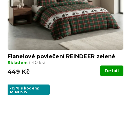
Flanelové povlečení REINDEER zelené
Skladem
(>10 ks)
449 Kč
Detail
-15 % s kódem:
MINUS15