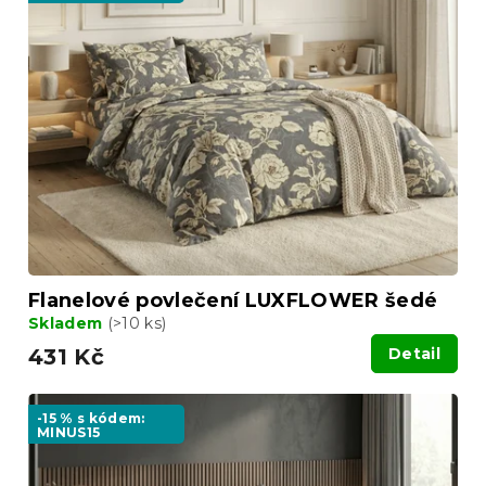
p
o
i
d
s
u
p
k
r
t
o
ů
d
u
k
t
ů
Flanelové povlečení LUXFLOWER šedé
Skladem
(>10 ks)
431 Kč
Detail
-15 % s kódem:
MINUS15