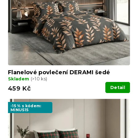
Flanelové povlečení DERAMI šedé
Skladem
(>10 ks)
459 Kč
Detail
-15 % s kódem:
MINUS15