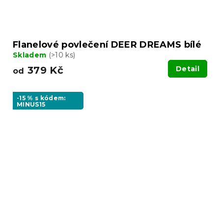
Flanelové povlečení DEER DREAMS bílé
Skladem
(>10 ks)
379 Kč
Detail
od
-15 % s kódem:
MINUS15