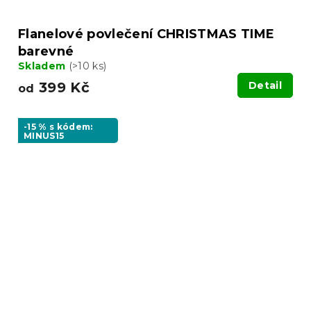
Flanelové povlečení CHRISTMAS TIME
barevné
Skladem
(>10 ks)
399 Kč
Detail
od
-15 % s kódem:
MINUS15