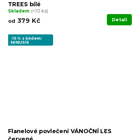
TREES bílé
Skladem
(>10 ks)
379 Kč
Detail
od
-15 % s kódem:
MINUS15
Flanelové povlečení VÁNOČNÍ LES
červené