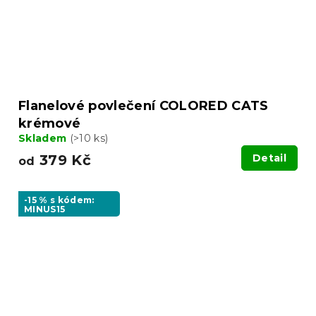
Flanelové povlečení COLORED CATS
krémové
Skladem
(>10 ks)
379 Kč
Detail
od
-15 % s kódem:
MINUS15