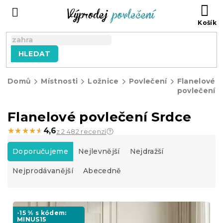
Přejít
NÁ
na
KO
obsah
HLEDAT
Domů
Místnosti
Ložnice
Povlečení
Flanelové
povlečení
Flanelové povlečení Srdce
★★★★★
★★★★★
4,6
z 2 482 recenzí
Ř
a
Doporučujeme
Nejlevnější
Nejdražší
z
Nejprodávanější
Abecedně
e
n
í
V
p
ý
-15 % s kódem:
r
MINUS15