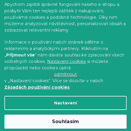
Praktické informace
Abychom zajistili správné fungování našeho e-shopu a
Kariéra
poskytli Vám ten nejlepší zážitek z nakupování,
používáme cookies a podobné technologie. Díky nim
Poptávky a B2B spolupráce
můžeme analyzovat návštěvnost, personalizovat obsah a
zobrazovat relevantní reklamy.
Proč se u nás registrovat?
Věrnostní program - Sleva až 10 %
Informace o používání našich stránek sdílíme s
reklamními a analytickými partnery. Kliknutím na
Návody
„
Přijmout vše
“ nám dáváte souhlas ke zpracování všech
Tabulky velikostí
volitelných cookies.
Nastavení cookies
si můžete
přizpůsobit nebo cookies úplně
Blog
odmítnout
v „Nastavení cookies“. Více se dozvíte v našich
Zásadách používání cookies
Vytvořil Shoptet Premium
Nastavení
Copyright 2026
Výprodej povlečení
. Všechna
Souhlasím
práva vyhrazena.
Upravit nastavení cookies