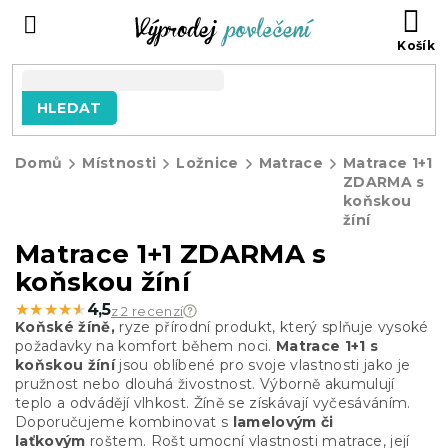
Přejít
NÁ
na
KO
obsah
HLEDAT
Domů
Místnosti
Ložnice
Matrace
Matrace 1+1
ZDARMA s
koňskou
žíní
Matrace 1+1 ZDARMA s
koňskou žíní
★★★★★
★★★★★
4,5
z 2 recenzí
Koňské žíně,
ryze přírodní produkt, který splňuje vysoké
požadavky na komfort během noci.
Matrace 1+1 s
koňskou žíní
jsou oblíbené pro svoje vlastnosti jako je
pružnost nebo dlouhá živostnost. Výborně akumulují
teplo a odvádějí vlhkost. Žíně se získávají vyčesáváním.
Doporučujeme kombinovat s
lamelovým či
laťkovým
roštem. Rošt umocní vlastnosti matrace, její