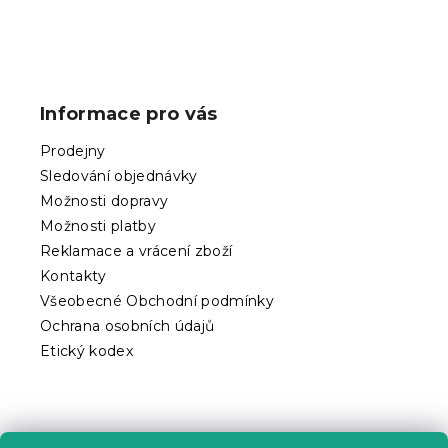
Z
á
p
Informace pro vás
a
t
Prodejny
í
Sledování objednávky
Možnosti dopravy
Možnosti platby
Reklamace a vrácení zboží
Kontakty
Všeobecné Obchodní podmínky
Ochrana osobních údajů
Etický kodex