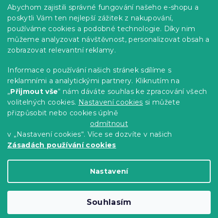
Praktické informace
Abychom zajistili správné fungování našeho e-shopu a
Kariéra
poskytli Vám ten nejlepší zážitek z nakupování,
používáme cookies a podobné technologie. Díky nim
Poptávky a B2B spolupráce
můžeme analyzovat návštěvnost, personalizovat obsah a
zobrazovat relevantní reklamy.
Proč se u nás registrovat?
Věrnostní program - Sleva až 10 %
Informace o používání našich stránek sdílíme s
reklamními a analytickými partnery. Kliknutím na
Návody
„
Přijmout vše
“ nám dáváte souhlas ke zpracování všech
Tabulky velikostí
volitelných cookies.
Nastavení cookies
si můžete
přizpůsobit nebo cookies úplně
Blog
odmítnout
v „Nastavení cookies“. Více se dozvíte v našich
Zásadách používání cookies
Vytvořil Shoptet Premium
Nastavení
Copyright 2026
Výprodej povlečení
. Všechna
Souhlasím
práva vyhrazena.
Upravit nastavení cookies