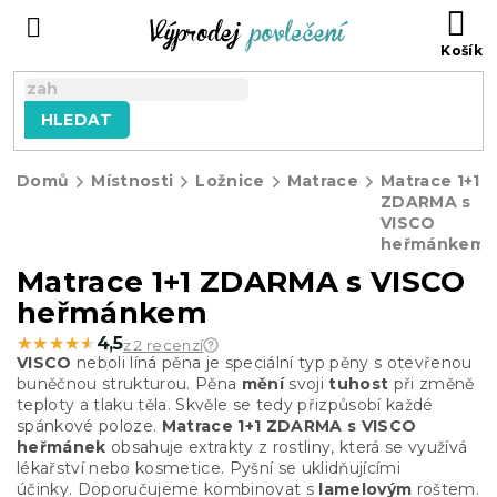
Přejít
NÁ
na
KO
obsah
HLEDAT
Domů
Místnosti
Ložnice
Matrace
Matrace 1+1
ZDARMA s
VISCO
heřmánkem
Matrace 1+1 ZDARMA s VISCO
heřmánkem
★★★★★
★★★★★
4,5
z 2 recenzí
VISCO
neboli líná pěna je speciální typ pěny s otevřenou
buněčnou strukturou. Pěna
mění
svoji
tuhost
při změně
teploty a tlaku těla. Skvěle se tedy přizpůsobí každé
spánkové poloze.
Matrace 1+1 ZDARMA s VISCO
heřmánek
obsahuje extrakty z rostliny, která se využívá
lékařství nebo kosmetice. Pyšní se uklidňujícími
účinky.
Doporučujeme kombinovat s
lamelovým
roštem.