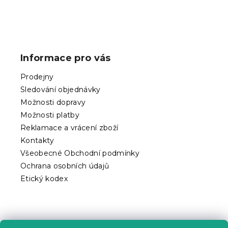
Z
á
p
Informace pro vás
a
t
Prodejny
í
Sledování objednávky
Možnosti dopravy
Možnosti platby
Reklamace a vrácení zboží
Kontakty
Všeobecné Obchodní podmínky
Ochrana osobních údajů
Etický kodex