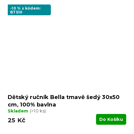
-10 % s kódem:
BTS10
Dětský ručník Bella tmavě šedý 30x50
cm, 100% bavlna
Skladem
(>10 ks)
25 Kč
Do Košíku