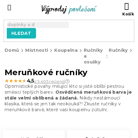
Přejít
NÁ
na
KO
obsah
HLEDAT
Domů
Místnosti
Koupelna
Ručníky
Ručníky
M
a
r
osušky
Meruňkové ručníky
★★★★★
★★★★★
4,5
z 5 405 recenzí
Optimistické povahy milující léto si jistě oblíbí pestrou
směsici teplých barev.
Osvědčená meruňková barva je
stále velmi oblíbená a žádaná.
Nikdy nestárnoucí
klasika, která se jen tak neokouká?! Zkuste ručníky v
meruňkové barvě, které vaši koupelnu zútulní.