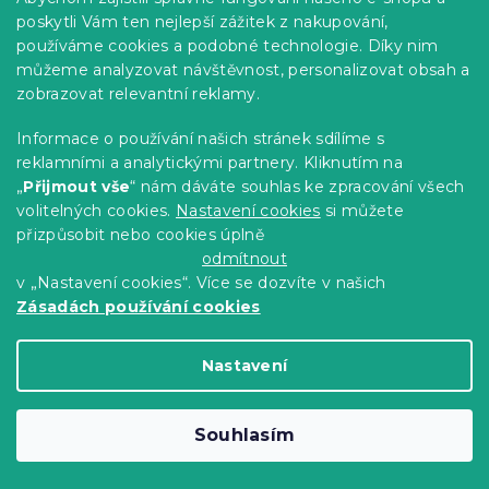
119 Kč
Do Košíku
poskytli Vám ten nejlepší zážitek z nakupování,
používáme cookies a podobné technologie. Díky nim
můžeme analyzovat návštěvnost, personalizovat obsah a
zobrazovat relevantní reklamy.
Informace o používání našich stránek sdílíme s
reklamními a analytickými partnery. Kliknutím na
„
Přijmout vše
“ nám dáváte souhlas ke zpracování všech
volitelných cookies.
Nastavení cookies
si můžete
přizpůsobit nebo cookies úplně
odmítnout
v „Nastavení cookies“. Více se dozvíte v našich
Zásadách používání cookies
Nastavení
Ručník SOFT 50 x 100 cm krémový,
100% bavlna
Souhlasím
Skladem
(>10 ks)
69 Kč
Do Košíku