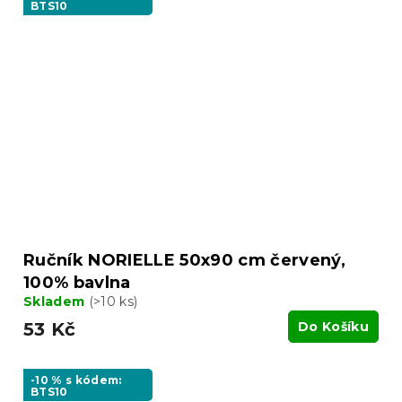
BTS10
Ručník NORIELLE 50x90 cm červený,
100% bavlna
Skladem
(>10 ks)
53 Kč
Do Košíku
-10 % s kódem:
BTS10