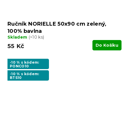
Ručník NORIELLE 50x90 cm zelený,
100% bavlna
Skladem
(>10 ks)
55 Kč
Do Košíku
-10 % s kódem:
PONCO10
-10 % s kódem:
BTS10