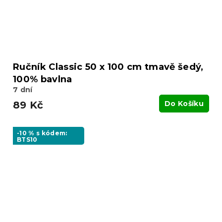
Ručník Classic 50 x 100 cm tmavě šedý,
100% bavlna
7 dní
89 Kč
Do Košíku
-10 % s kódem:
BTS10