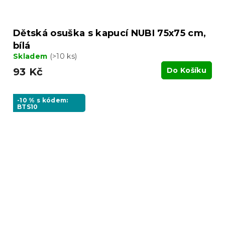
Dětská osuška s kapucí NUBI 75x75 cm,
bílá
Skladem
(>10 ks)
93 Kč
Do Košíku
-10 % s kódem:
BTS10