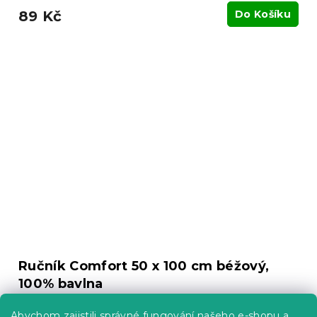
89 Kč
Do Košíku
Ručník Comfort 50 x 100 cm béžový,
100% bavlna
Skladem
(>10 ks)
Abychom zajistili správné fungování našeho e-shopu a