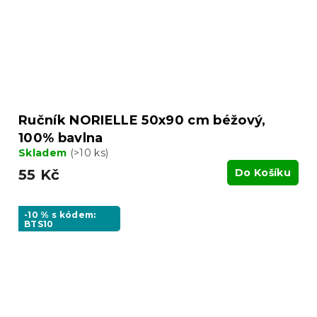
Ručník NORIELLE 50x90 cm béžový,
100% bavlna
Skladem
(>10 ks)
55 Kč
Do Košíku
-10 % s kódem:
BTS10