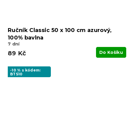
Ručník Classic 50 x 100 cm azurový,
100% bavlna
7 dní
89 Kč
Do Košíku
-10 % s kódem:
BTS10