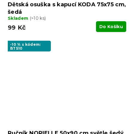
Dětská osuška s kapucí KODA 75x75 cm,
šedá
Skladem
(>10 ks)
99 Kč
Do Košíku
-10 % s kódem:
BTS10
Ručník NORIELLE 50x90 cm světle šedý,