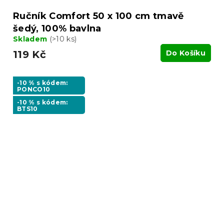
Ručník Comfort 50 x 100 cm tmavě
šedý, 100% bavlna
Skladem
(>10 ks)
119 Kč
Do Košíku
-10 % s kódem:
PONCO10
-10 % s kódem:
BTS10