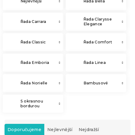
Nejlevnější
Řada Bella
Řada Clarysse
Řada Carrara
Elegance
Řada Classic
Řada Comfort
Řada Emboria
Řada Linea
Řada Norielle
Bambusové
S okrasnou
bordurou
Ř
a
Doporučujeme
Nejlevnější
Nejdražší