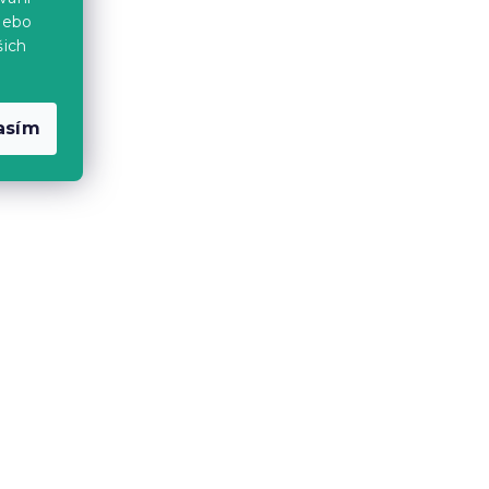
nebo
šich
asím