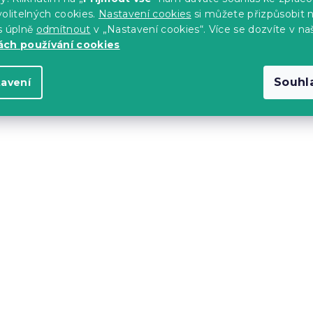
olitelných cookies.
Nastavení cookies
si můžete přizpůsobit 
s úplně
odmítnout
v „Nastavení cookies“. Více se dozvíte v na
ch používání cookies
Souhl
tavení