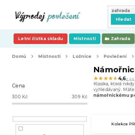
Přejít
na
obsah
Hledat
Letní čistka skladu
Místnosti
Zahrada
Domů
Místnosti
Ložnice
Povlečení
P
Námořnic
o
★★★★★
★★★★★
4,6
z 44
s
Klasika, která nikd
Cena
t
vyhledávaný. Máte
r
námořnickému po
300
Kč
309
Kč
a
n
n
í
Kolekce P
p
a