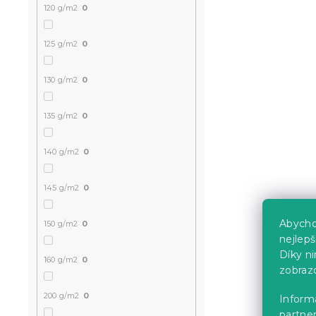
120 g/m2
0
125 g/m2
0
130 g/m2
0
135 g/m2
0
140 g/m2
0
145 g/m2
0
Abycho
150 g/m2
0
nejlep
Díky n
160 g/m2
0
zobraz
200 g/m2
0
Informa
partner