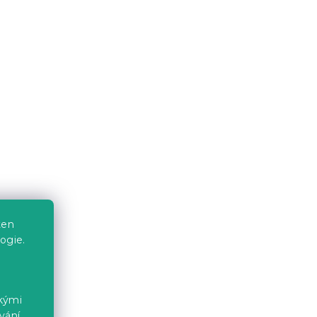
ten
ogie.
ckými
vání