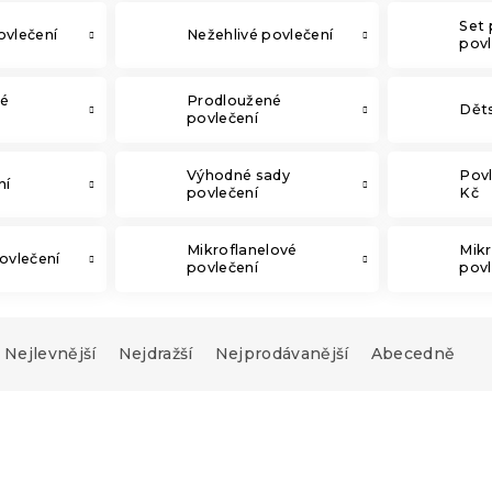
Set 
ovlečení
Nežehlivé povlečení
povl
ké
Prodloužené
Děts
povlečení
Výhodné sady
Povl
ní
povlečení
Kč
Mikroflanelové
Mik
ovlečení
povlečení
povl
Nejlevnější
Nejdražší
Nejprodávanější
Abecedně
-15 % s kódem:
MINUS15