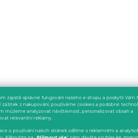
m zajistili správné fungování našeho e-shopu a poskytli Vám 
ší zážitek z nakupování, používáme cookies a podobné technol
im můžeme analyzovat návštěvnost, personalizovat obsah a
ovat relevantní reklamy.
ce o používání našich stránek sdílíme s reklamními a analyti
y. Kliknutím na „
Přijmout vše
“ nám dáváte souhlas ke zpraco