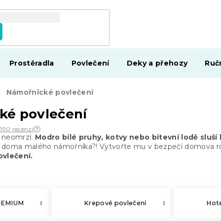
Prostěradla
Povlečení
Deky a přehozy
Ruč
Námořnické povlečení
ké povlečení
 190 recenzí
y neomrzí.
Modro bílé pruhy, kotvy nebo bitevní lodě sluší
 doma malého námořníka?! Vytvořte mu v bezpečí domova ro
vlečení.
REMIUM
Krepové povlečení
Hote