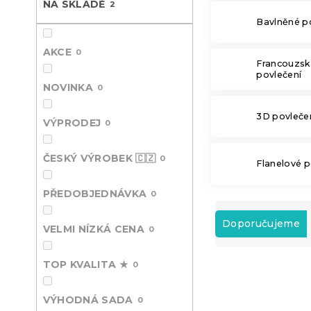
NA SKLADĚ
2
n
Bavlněné p
e
l
AKCE
0
Francouzs
povlečení
NOVINKA
0
3D povleče
VÝPRODEJ
0
ČESKÝ VÝROBEK 🇨🇿
0
Flanelové p
PŘEDOBJEDNÁVKA
0
Ř
a
Doporučujeme
VELMI NÍZKÁ CENA
0
z
e
TOP KVALITA ★
V
0
n
ý
í
-15 % s kódem:
p
p
MINUS15
VÝHODNÁ SADA
0