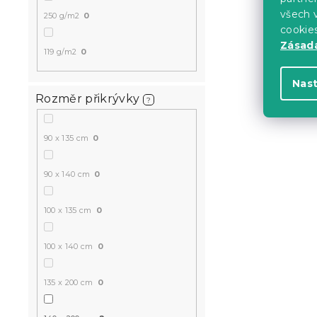
všech v
250 g/m2
0
cookie
Zásadá
119 g/m2
0
Nas
Rozměr přikrývky
?
90 x 135 cm
0
90 x 140 cm
0
100 x 135 cm
0
100 x 140 cm
0
135 x 200 cm
0