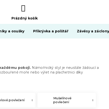
Prázdný košík
NÁKUPNÍ
KOŠÍK
níky a osušky
Přikrývka a polštář
Závěsy a záclon
 každému pokoji.
Námořnický styl je neustále žádoucí a
zbouřené moře nebo výlet na plachetnici díky
Mušelínové
lové povlečení
povlečení