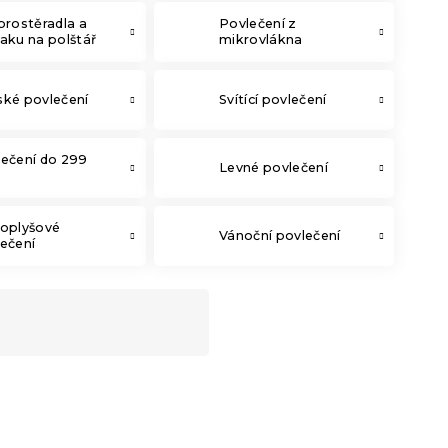
prostěradla a
Povlečení z
aku na polštář
mikrovlákna
ké povlečení
Svítící povlečení
ečení do 299
Levné povlečení
roplyšové
Vánoční povlečení
ečení