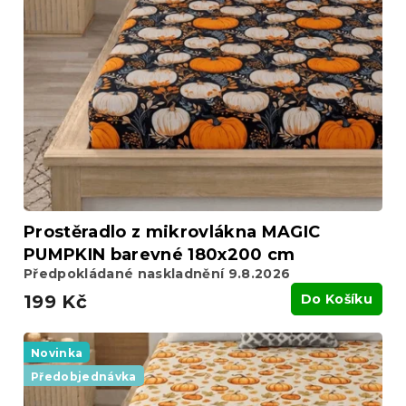
i
d
s
u
p
k
r
t
o
ů
d
u
k
t
ů
Prostěradlo z mikrovlákna MAGIC
PUMPKIN barevné 180x200 cm
Předpokládané naskladnění 9.8.2026
199 Kč
Do Košíku
Novinka
Předobjednávka