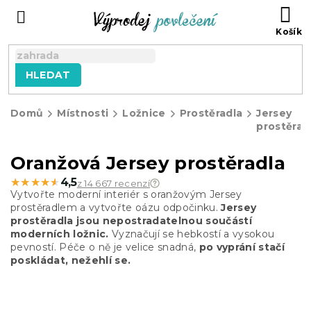
Přejít
NÁ
na
KO
obsah
HLEDAT
Domů
Místnosti
Ložnice
Prostěradla
Jersey
prostěrad
Oranžová Jersey prostěradla
★★★★★
★★★★★
4,5
z 14 667 recenzí
Vytvořte moderní interiér s oranžovým Jersey
prostěradlem a vytvořte oázu odpočinku.
Jersey
prostěradla jsou nepostradatelnou součástí
moderních ložnic.
Vyznačují se hebkostí a vysokou
pevností. Péče o ně je velice snadná,
po vyprání stačí
poskládat, nežehlí se.