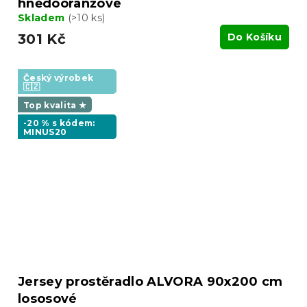
hnědooranžové
Skladem
(>10 ks)
301 Kč
Do Košíku
Český výrobek
🇨🇿
Top kvalita ★
-20 % s kódem:
MINUS20
Jersey prostěradlo ALVORA 90x200 cm
lososové