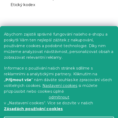
Etický kodex
Praktické informace
Abychom zajistili správné fungování našeho e-shopu a
Kariéra
poskytli Vám ten nejlepší zážitek z nakupování,
používáme cookies a podobné technologie. Díky nim
Poptávky a B2B spolupráce
můžeme analyzovat návštěvnost, personalizovat obsah a
zobrazovat relevantní reklamy.
Proč se u nás registrovat?
Věrnostní program - Sleva až 10 %
Informace o používání našich stránek sdílíme s
reklamními a analytickými partnery. Kliknutím na
Návody
„
Přijmout vše
“ nám dáváte souhlas ke zpracování všech
Tabulky velikostí
volitelných cookies.
Nastavení cookies
si můžete
přizpůsobit nebo cookies úplně
Blog
odmítnout
v „Nastavení cookies“. Více se dozvíte v našich
Zásadách používání cookies