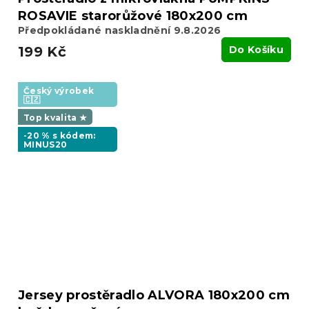
ROSAVIE starorůžové 180x200 cm
Předpokládané naskladnění 9.8.2026
199 Kč
Do Košíku
Český výrobek
🇨🇿
Top kvalita ★
-20 % s kódem:
MINUS20
Jersey prostěradlo ALVORA 180x200 cm