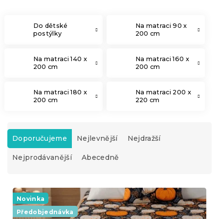
Do dětské
Na matraci 90 x
postýlky
200 cm
Na matraci 140 x
Na matraci 160 x
200 cm
200 cm
Na matraci 180 x
Na matraci 200 x
200 cm
220 cm
Ř
a
Doporučujeme
Nejlevnější
Nejdražší
z
Nejprodávanější
Abecedně
e
n
í
V
p
ý
Novinka
r
p
o
Předobjednávka