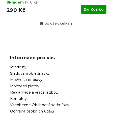
Skladem
(>10 ks)
290 Kč
Do Košíku
18
položek celkem
O
v
l
á
Z
d
á
a
p
c
Informace pro vás
í
a
p
t
Prodejny
r
í
v
Sledování objednávky
k
Možnosti dopravy
y
Možnosti platby
v
ý
Reklamace a vrácení zboží
p
Kontakty
i
Všeobecné Obchodní podmínky
s
Ochrana osobních údajů
u