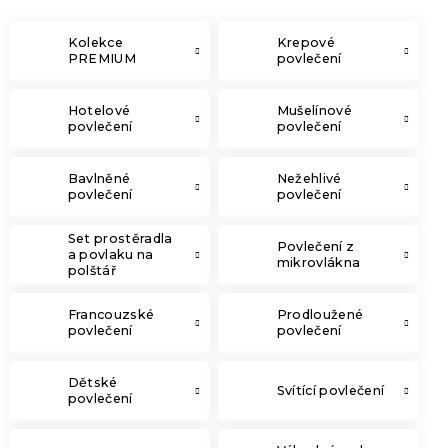
Kolekce
Krepové
PREMIUM
povlečení
Hotelové
Mušelínové
povlečení
povlečení
Bavlněné
Nežehlivé
povlečení
povlečení
Set prostěradla
Povlečení z
a povlaku na
mikrovlákna
polštář
Francouzské
Prodloužené
povlečení
povlečení
Dětské
Svítící povlečení
povlečení