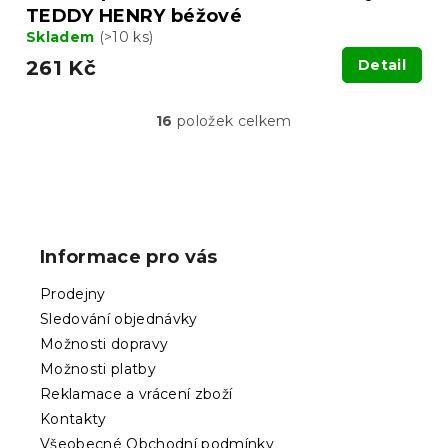
TEDDY HENRY béžové
Skladem
(>10 ks)
261 Kč
Detail
16
položek celkem
O
v
l
á
Z
d
á
a
p
c
Informace pro vás
í
a
p
t
Prodejny
r
í
v
Sledování objednávky
k
Možnosti dopravy
y
Možnosti platby
v
ý
Reklamace a vrácení zboží
p
Kontakty
i
Všeobecné Obchodní podmínky