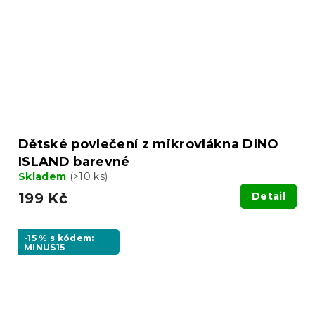
Dětské povlečení z mikrovlákna DINO
ISLAND barevné
Skladem
(>10 ks)
199 Kč
Detail
-15 % s kódem:
MINUS15