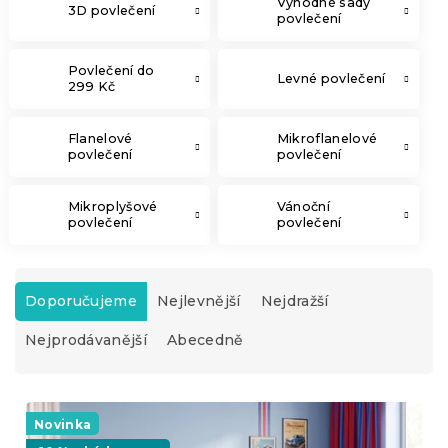
Výhodné sady
3D povlečení
povlečení
Povlečení do
Levné povlečení
299 Kč
Flanelové
Mikroflanelové
povlečení
povlečení
Mikroplyšové
Vánoční
povlečení
povlečení
Ř
a
Doporučujeme
Nejlevnější
Nejdražší
z
Nejprodávanější
Abecedně
e
n
í
V
p
ý
Novinka
r
p