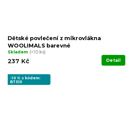
Dětské povlečení z mikrovlákna
WOOLIMALS barevné
Skladem
(>10 ks)
237 Kč
Detail
-10 % s kódem:
BTS10