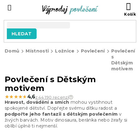
Přejít
NÁ
na
KO
obsah
HLEDAT
Domů
Místnosti
Ložnice
Povlečení
Povlečení
s
Dětským
motivem
Povlečení s Dětským
motivem
★★★★★
★★★★★
4,6
z 44 190 recenzí
Hravost, dovádění a smích
mohou vystihnout
spokojené dětství. Dopřejte svému dítku radost a
podpořte jeho fantazii s dětským povlečením
v
živých barvách. Motiv dinosaura, beránka nebo žirafy si
oblíbí úplně ti nejmenší.