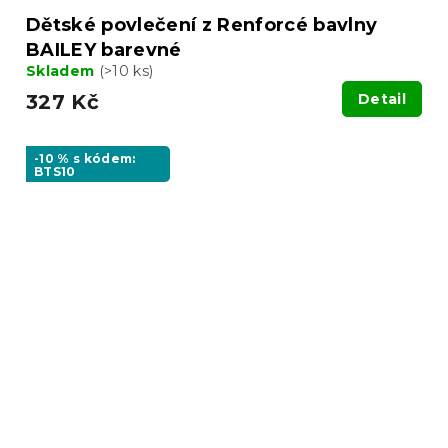
Dětské povlečení z Renforcé bavlny
BAILEY barevné
Skladem
(>10 ks)
327 Kč
Detail
-10 % s kódem:
BTS10