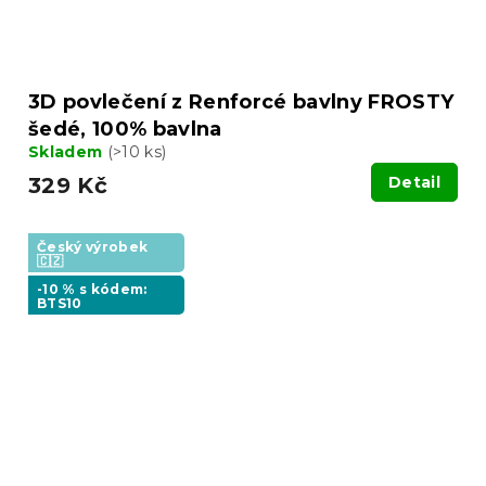
3D povlečení z Renforcé bavlny FROSTY
šedé, 100% bavlna
Skladem
(>10 ks)
329 Kč
Detail
Český výrobek
🇨🇿
-10 % s kódem:
BTS10