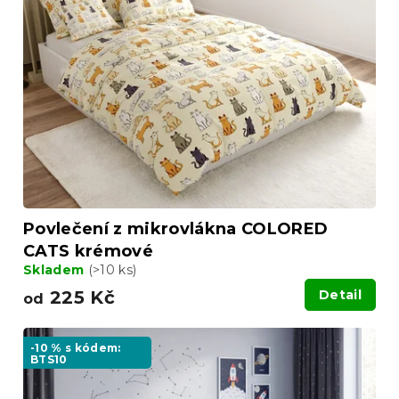
Povlečení z mikrovlákna COLORED
CATS krémové
Skladem
(>10 ks)
225 Kč
Detail
od
-10 % s kódem:
BTS10