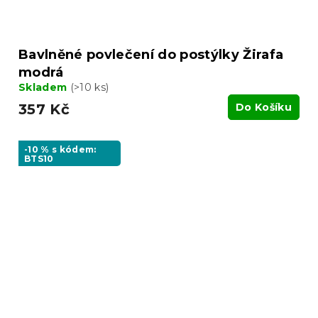
Bavlněné povlečení do postýlky Žirafa
modrá
Skladem
(>10 ks)
357 Kč
Do Košíku
-10 % s kódem:
BTS10