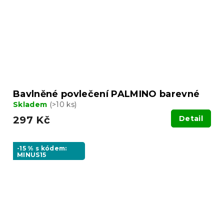
Bavlněné povlečení PALMINO barevné
Skladem
(>10 ks)
297 Kč
Detail
-15 % s kódem:
MINUS15