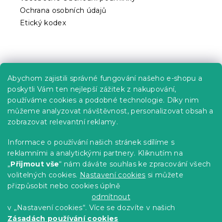
s
Ochrana osobních údajů
u
Etický kodex
Praktické informace
Abychom zajistili správné fungování našeho e-shopu a
Kariéra
poskytli Vám ten nejlepší zážitek z nakupování,
používáme cookies a podobné technologie. Díky nim
Poptávky a B2B spolupráce
můžeme analyzovat návštěvnost, personalizovat obsah a
Proč se u nás registrovat?
zobrazovat relevantní reklamy.
Věrnostní program - Sleva až 10 %
Informace o používání našich stránek sdílíme s
reklamními a analytickými partnery. Kliknutím na
Návody
„
Přijmout vše
“ nám dáváte souhlas ke zpracování všech
Tabulky velikostí
volitelných cookies.
Nastavení cookies
si můžete
přizpůsobit nebo cookies úplně
Blog
odmítnout
v „Nastavení cookies“. Více se dozvíte v našich
Zásadách používání cookies