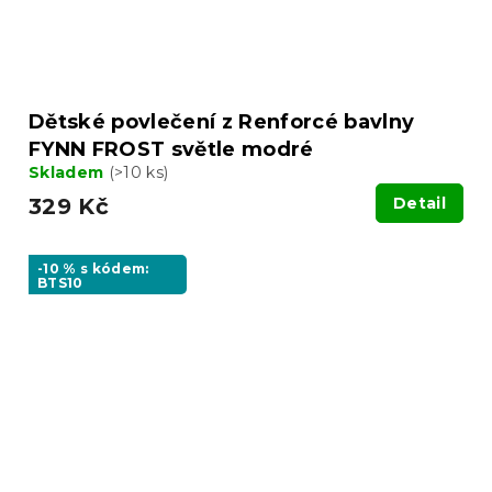
Dětské povlečení z Renforcé bavlny
FYNN FROST světle modré
Skladem
(>10 ks)
329 Kč
Detail
-10 % s kódem:
BTS10