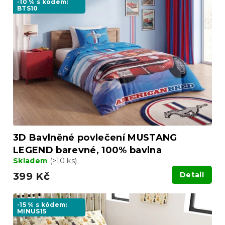
o
-10 % s kódem:
BTS10
i
d
s
u
p
k
r
t
o
ů
d
u
k
t
ů
3D Bavlněné povlečení MUSTANG
LEGEND barevné, 100% bavlna
Skladem
(>10 ks)
399 Kč
Detail
-15 % s kódem:
MINUS15