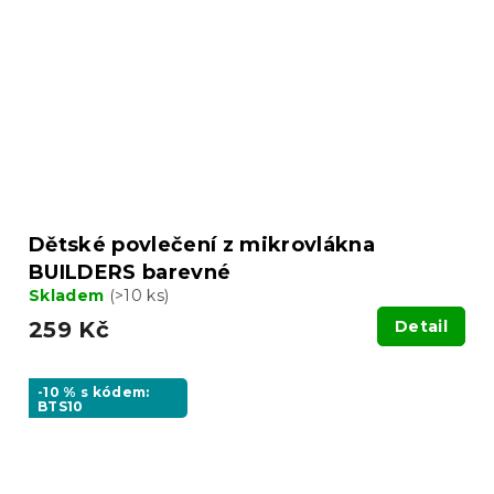
Dětské povlečení z mikrovlákna
BUILDERS barevné
Skladem
(>10 ks)
259 Kč
Detail
-10 % s kódem:
BTS10