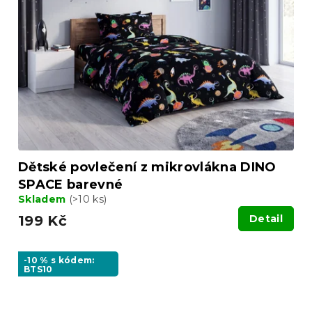
Dětské povlečení z mikrovlákna DINO
SPACE barevné
Skladem
(>10 ks)
199 Kč
Detail
-10 % s kódem:
BTS10