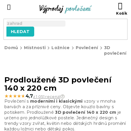
Přejít
NÁ
na
KO
obsah
HLEDAT
Domů
Místnosti
Ložnice
Povlečení
3D
povlečení
Prodloužené 3D povlečení
140 x 220 cm
★★★★★
★★★★★
4,7
z 1 051 recenzí
Povlečení s
moderními i klasickými
vzory v mnoha
barvách a za příznivé ceny. Objevte kouzlo bavlny s
potiskem. Prodloužené
3D povlečení
140 x 220 cm
je
určeno pro jednolůžkové postele. Jedinečný design s
trendy vzory zvířat, květin nebo dětských hrdinů promění
každou ložnici nebo dětský pokoj.