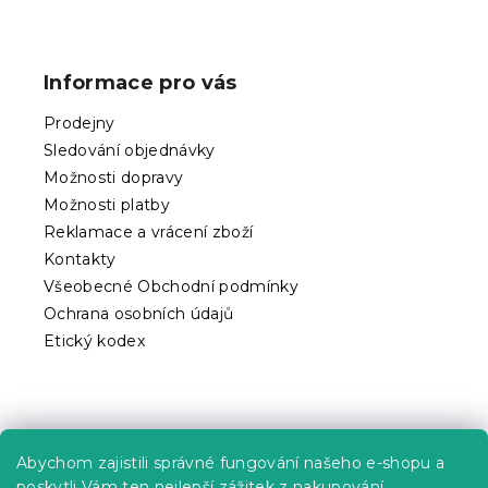
Z
á
p
Informace pro vás
a
t
Prodejny
í
Sledování objednávky
Možnosti dopravy
Možnosti platby
Reklamace a vrácení zboží
Kontakty
Všeobecné Obchodní podmínky
Ochrana osobních údajů
Etický kodex
Praktické informace
Abychom zajistili správné fungování našeho e-shopu a
Kariéra
poskytli Vám ten nejlepší zážitek z nakupování,