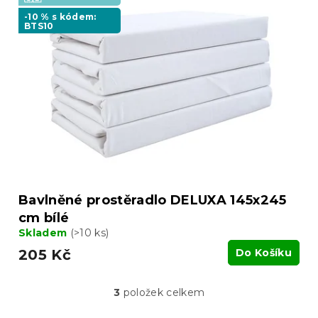
-10 % s kódem:
BTS10
Bavlněné prostěradlo DELUXA 145x245
cm bílé
Skladem
(>10 ks)
205 Kč
Do Košíku
3
položek celkem
O
v