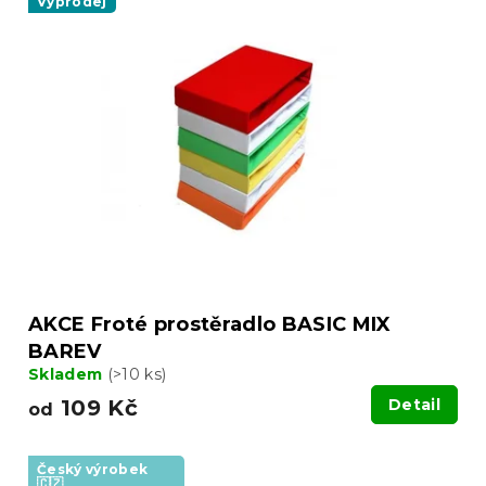
Výprodej
AKCE Froté prostěradlo BASIC MIX
BAREV
Skladem
(>10 ks)
109 Kč
Detail
od
Český výrobek
🇨🇿