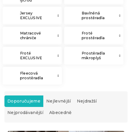
lycrou
Jersey
Bavlněná
EXCLUSIVE
prostěradla
Matracové
Froté
chrániče
prostěradla
Froté
Prostěradla
EXCLUSIVE
mikroplyš
Fleecová
prostěradla
Ř
a
Doporučujeme
Nejlevnější
Nejdražší
z
Nejprodávanější
Abecedně
e
n
í
V