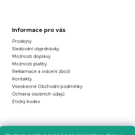
l
á
Z
d
á
a
p
c
Informace pro vás
í
a
p
t
Prodejny
r
í
v
Sledování objednávky
k
Možnosti dopravy
y
Možnosti platby
v
ý
Reklamace a vrácení zboží
p
Kontakty
i
Všeobecné Obchodní podmínky
s
Ochrana osobních údajů
u
Etický kodex
Praktické informace