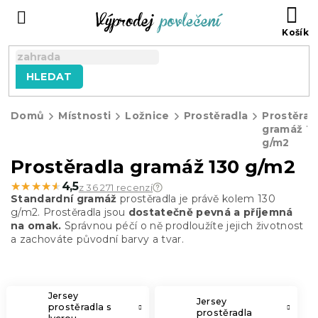
Přejít
NÁ
na
KO
obsah
HLEDAT
Domů
Místnosti
Ložnice
Prostěradla
Prostěrad
gramáž 13
g/m2
Prostěradla gramáž 130 g/m2
★★★★★
★★★★★
4,5
z 36 271 recenzí
Standardní gramáž
prostěradla je právě kolem 130
g/m2. Prostěradla jsou
dostatečně pevná a příjemná
na omak.
Správnou péčí o ně prodloužíte jejich životnost
a zachováte původní barvy a tvar.
Jersey
Jersey
prostěradla s
prostěradla