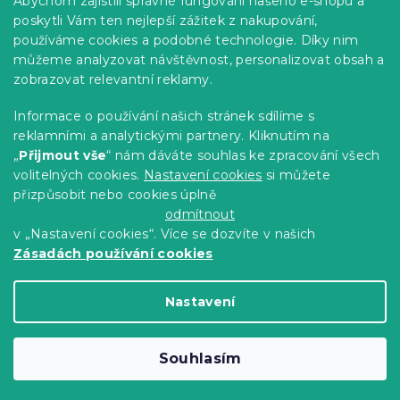
Abychom zajistili správné fungování našeho e-shopu a
Kariéra
poskytli Vám ten nejlepší zážitek z nakupování,
používáme cookies a podobné technologie. Díky nim
Poptávky a B2B spolupráce
můžeme analyzovat návštěvnost, personalizovat obsah a
Proč se u nás registrovat?
zobrazovat relevantní reklamy.
Věrnostní program - Sleva až 10 %
Informace o používání našich stránek sdílíme s
reklamními a analytickými partnery. Kliknutím na
Návody
„
Přijmout vše
“ nám dáváte souhlas ke zpracování všech
Tabulky velikostí
volitelných cookies.
Nastavení cookies
si můžete
přizpůsobit nebo cookies úplně
Blog
odmítnout
v „Nastavení cookies“. Více se dozvíte v našich
Zásadách používání cookies
Vytvořil Shoptet Premium
Nastavení
Copyright 2026
Výprodej povlečení
. Všechna
Souhlasím
práva vyhrazena.
Upravit nastavení cookies