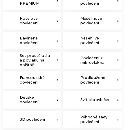
PREMIUM
povlečení
Hotelové
Mušelínové
povlečení
povlečení
Bavlněné
Nežehlivé
povlečení
povlečení
Set prostěradla
Povlečení z
a povlaku na
mikrovlákna
polštář
Francouzské
Prodloužené
povlečení
povlečení
Dětské
Svítící povlečení
povlečení
Výhodné sady
3D povlečení
povlečení