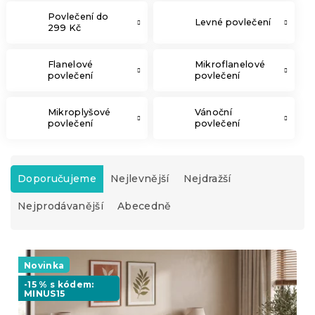
Povlečení do
Levné povlečení
299 Kč
Flanelové
Mikroflanelové
povlečení
povlečení
Mikroplyšové
Vánoční
povlečení
povlečení
Ř
a
Doporučujeme
Nejlevnější
Nejdražší
z
Nejprodávanější
Abecedně
e
n
í
V
p
ý
Novinka
r
p
o
-15 % s kódem:
MINUS15
i
d
s