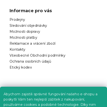
á
a
p
c
Informace pro vás
í
a
p
t
Prodejny
r
í
v
Sledování objednávky
k
Možnosti dopravy
y
Možnosti platby
v
ý
Reklamace a vrácení zboží
p
Kontakty
i
Všeobecné Obchodní podmínky
s
Ochrana osobních údajů
u
Etický kodex
Praktické informace
Abychom zajistili správné fungování našeho e-shopu a
Kariéra
poskytli Vám ten nejlepší zážitek z nakupování,
používáme cookies a podobné technologie. Díky nim