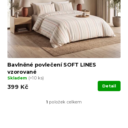
u
p
k
r
t
o
ů
d
u
k
t
ů
Bavlněné povlečení SOFT LINES
vzorované
Skladem
(>10 ks)
399 Kč
Detail
1
položek celkem
O
v
l
á
Z
d