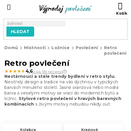
Přejít
NÁ
na
KO
obsah
HLEDAT
Domů
Místnosti
Ložnice
Povlečení
Retro
povlečení
Retro povlečení
★★★★★
★★★★★
4,6
z 44 161 recenzí
Nestárnoucí a stále trendy bydlení v retro stylu.
Neotřelý design a tradice na vás dýchnou v typických
barvách minulého století. Jasně oranžová nebo modrá
barva s veselými motivy se vrací do moderních bytů a
ložnic.
Stylové retro povlečení v hravých barevných
kombinacích
s živými motivy nebudou nikdy out.
Kolekce
Krepové