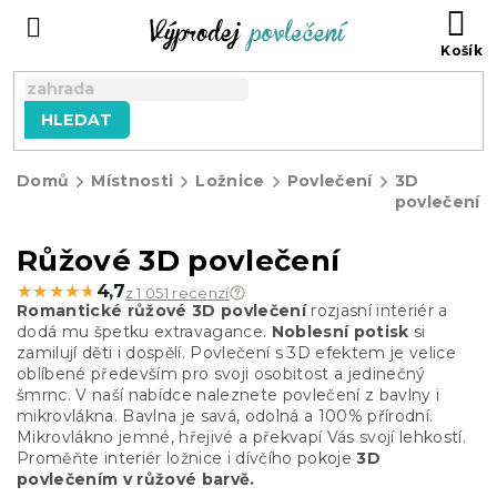
Přejít
NÁ
na
KO
obsah
HLEDAT
Domů
Místnosti
Ložnice
Povlečení
3D
povlečení
Růžové 3D povlečení
★★★★★
★★★★★
4,7
z 1 051 recenzí
Romantické růžové 3D povlečení
rozjasní interiér a
dodá mu špetku extravagance.
Noblesní potisk
si
zamilují děti i dospělí. Povlečení s 3D efektem je velice
oblíbené především pro svoji osobitost a jedinečný
šmrnc. V naší nabídce naleznete povlečení z bavlny i
mikrovlákna. Bavlna je savá, odolná a 100% přírodní.
Mikrovlákno jemné, hřejivé a
překvapí Vás svojí lehkostí.
Proměňte interiér ložnice i dívčího pokoje
3D
povlečením v růžové barvě.