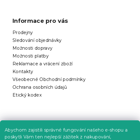
Z
á
p
Informace pro vás
a
t
Prodejny
í
Sledování objednávky
Možnosti dopravy
Možnosti platby
Reklamace a vrácení zboží
Kontakty
Všeobecné Obchodní podmínky
Ochrana osobních údajů
Etický kodex
Praktické informace
Abychom zajistili správné fungování našeho e-shopu a
Kariéra
poskytli Vám ten nejlepší zážitek z nakupování,