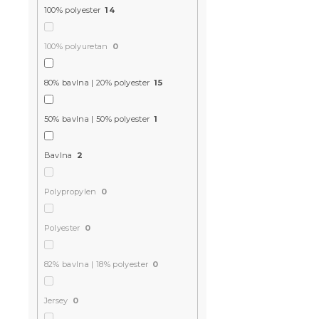
MINUS20
100% polyester
14
100% polyuretan
0
80% bavlna | 20% polyester
15
50% bavlna | 50% polyester
1
Jersey pros
Bavlna
2
EXCLUSIVE s
200 cm
Polypropylen
0
Skladem
(>10 k
220 Kč
Polyester
0
82% bavlna | 18% polyester
0
Akce
-10 % s kódem:
Jersey
0
BTS10