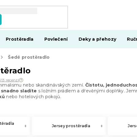
Prostěradla
Povlečení
Deky a přehozy
Ruč
Šedé prostěradlo
těradlo
313 recenzí
nimalismu nebo skandinávských zemí.
Čistotu, jednoduchos
 snadno sladíte
s ložním prádlem a dřevěnými doplňky. Jemn
ků
nebo hotelových pokojů.
těradla
Jersey prostěradla
Jer