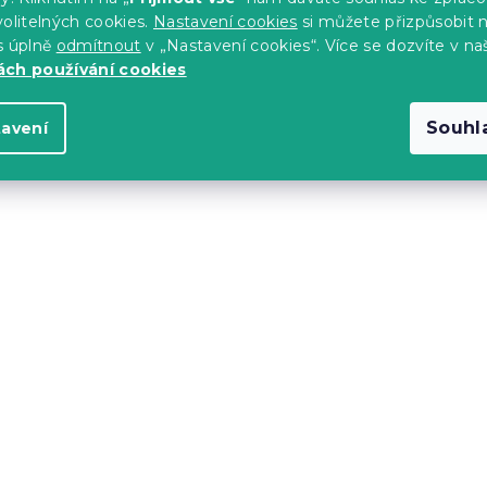
olitelných cookies.
Nastavení cookies
si můžete přizpůsobit 
s úplně
odmítnout
v „Nastavení cookies“. Více se dozvíte v na
ch používání cookies
Souhl
tavení
těradlo tmavě
Jersey prostěradlo svět
 200 cm
šedé 180 x 200 cm
s)
Skladem
(>10 ks)
214 Kč
-20 % s kódem: