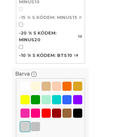
ů
MINUS10
k
t
Fleecové na
-15 % S KÓDEM: MINUS15
0
ů
prostěradl
antracitové
-20 % S KÓDEM:
10
Skladem
(>10 k
MINUS20
139 Kč
-10 % S KÓDEM: BTS10
18
Novinka
Barva
?
-10 % s kódem:
BTS10
Bavlněné pr