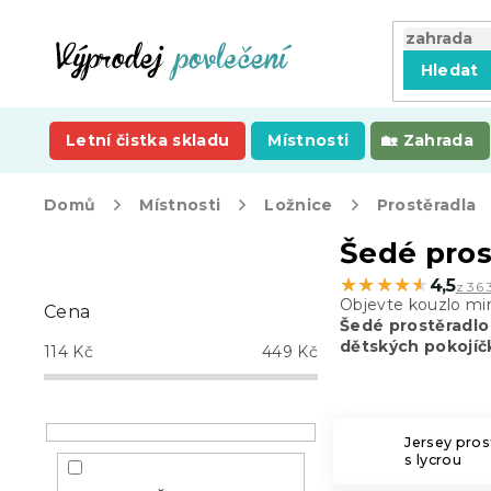
Přejít
na
obsah
Hledat
Letní čistka skladu
Místnosti
Zahrada
Domů
Místnosti
Ložnice
Prostěradla
P
Šedé pros
o
★★★★★
★★★★★
4,5
z 36 
s
Objevte kouzlo mi
Cena
t
Šedé prostěradlo
r
dětských pokojíč
114
Kč
449
Kč
a
n
n
í
Jersey pros
s lycrou
p
a