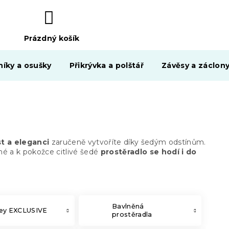
Prázdný košík
NÁKUPNÍ
KOŠÍK
níky a osušky
Přikrývka a polštář
Závěsy a záclon
t a eleganci
zaručeně vytvoříte díky šedým odstínům.
é a k pokožce citlivé šedé
prostěradlo se hodí i do
Bavlněná
sey EXCLUSIVE
prostěradla