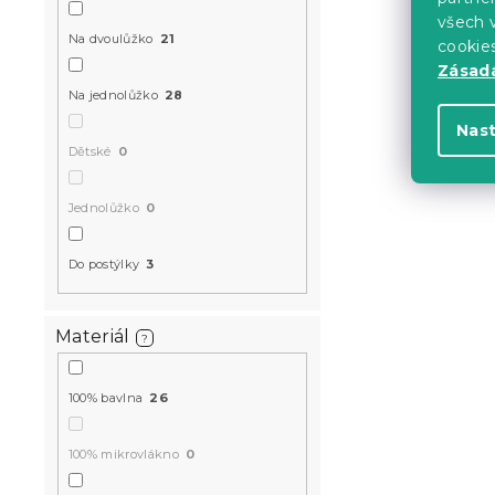
všech v
Na dvoulůžko
21
cookie
Zásadá
Na jednolůžko
28
Nas
Dětské
0
Jednolůžko
0
Do postýlky
3
Jersey pros
šedé 180 x
Materiál
?
Skladem
(>10 k
100% bavlna
26
213 Kč
100% mikrovlákno
0
-20 % s kódem: