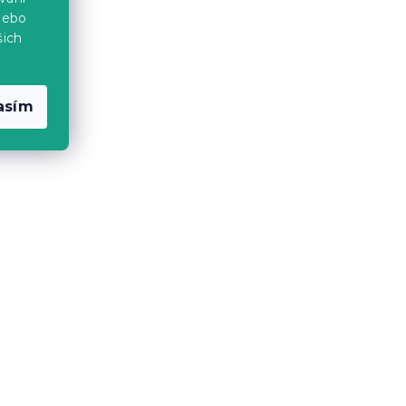
nebo
šich
asím
le
Bavlněné prostěradlo s
gumou STANDARD 90 x 200
cm světle šedé
Skladem
(>10 ks)
149 Kč