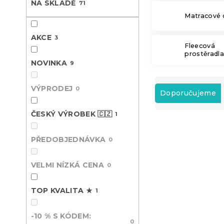
NA SKLADĚ
71
n
Matracové 
e
l
AKCE
3
Fleecová
prostěradl
NOVINKA
9
Ř
VÝPRODEJ
0
a
Doporučujeme
z
e
ČESKÝ VÝROBEK 🇨🇿
1
V
n
ý
í
PŘEDOBJEDNÁVKA
0
Novinka
p
p
-10 % s kódem:
i
r
BTS10
VELMI NÍZKÁ CENA
0
s
o
p
d
r
u
TOP KVALITA ★
1
o
k
d
t
-10 % S KÓDEM:
u
0