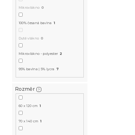
Mikrovlákno
0
100% česaná bavlna
1
Duté vlákno
0
Jersey pros
šedé 90 x 
Mikrovlákno - polyester
2
Skladem
(>10 k
95% bavlna | 5% lycra
7
143 Kč
Rozměr
?
60 x 120 cm
1
70 x 140 cm
1