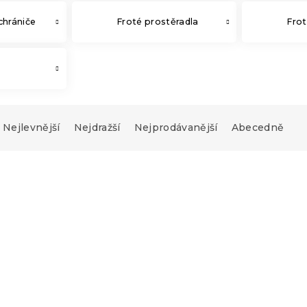
chrániče
Froté prostěradla
Fro
a
Nejlevnější
Nejdražší
Nejprodávanější
Abecedně
Novinka
-10 % s kódem:
BTS10