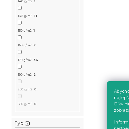
140 g/m2
1
Skladem
(>10 k
139 Kč
145 g/m2
11
150 g/m2
1
Akce
160 g/m2
7
170 g/m2
34
190 g/m2
2
230 g/m2
0
Abycho
Jersey pros
nejlep
Díky n
šedé 90 x 
300 g/m2
0
zobraz
Skladem
(>10 k
119 Kč
Informa
Typ
?
partner