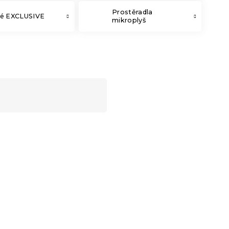
Prostěradla
té EXCLUSIVE
mikroplyš
Novinka
-10 % s kódem:
BTS10