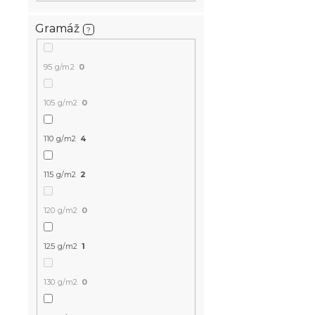
šedé 140x2
Gramáž
?
Skladem
(>10 k
95 g/m2
0
165 Kč
105 g/m2
0
Novinka
110 g/m2
4
-10 % s kódem:
BTS10
115 g/m2
2
120 g/m2
0
125 g/m2
1
Fleecové na
130 g/m2
0
prostěradl
petrolejové