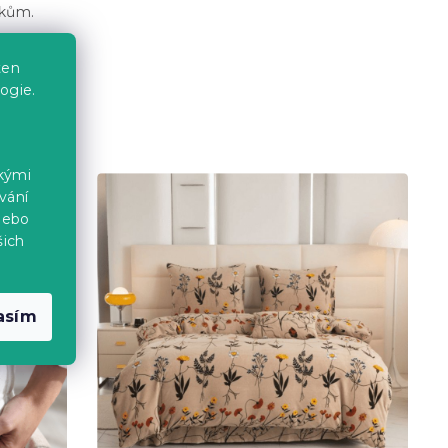
okům.
ten
ogie.
ckými
vání
nebo
šich
asím