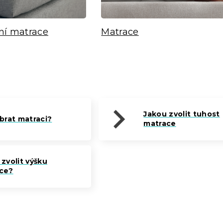
ní matrace
Matrace
Jakou zvolit tuhost
ybrat matraci?
matrace
zvolit výšku
ce?