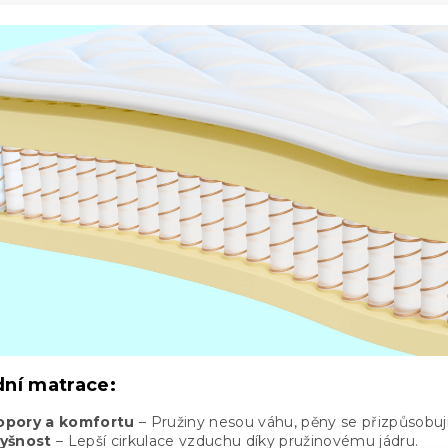
ní matrace:
opory a komfortu
– Pružiny nesou váhu, pěny se přizpůsobují
yšnost
– Lepší cirkulace vzduchu díky pružinovému jádru.