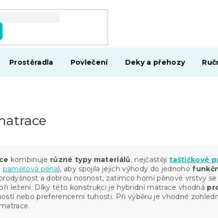
Prostěradla
Povlečení
Deky a přehozy
Ruč
matrace
ace
kombinuje
různé typy materiálů
, nejčastěji
taštičkové p
o
paměťová pěna
), aby spojila jejich výhody do jednoho
funkčn
prodyšnost a dobrou nosnost, zatímco horní pěnové vrstvy s
při ležení. Díky této konstrukci je hybridní matrace vhodná
pro
ostí nebo preferencemi tuhosti. Při výběru je vhodné zohledni
matrace.