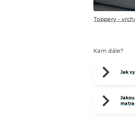
Toppery - vrch
Kam dále?
Jak v
Jakou 
matra
Z
á