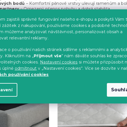
kových bodů
– Komfortní pěnové vrstvy ulevují ramenům a b
partnery
– Omezený přenos pohybu a dobrá stabilita.
ost a odolnost
– Konstrukce vhodná i pro vyšší zatížení.
m zajistili správné fungování našeho e-shopu a poskytli Vám 
použití
– Pro různé spánkové polohy i typy postav.
ší zážitek z nakupování, používáme cookies a podobné technol
im můžeme analyzovat návštěvnost, personalizovat obsah a
ovat relevantní reklamy.
odle kategorií
ce o používání našich stránek sdílíme s reklamními a analyti
y. Kliknutím na „
Přijmout vše
“ nám dáváte souhlas ke zpraco
olitelných cookies.
Nastavení cookies
si můžete přizpůsobit 
s úplně
odmítnout
v „Nastavení cookies“. Více se dozvíte v na
ch používání cookies
Souhl
tavení