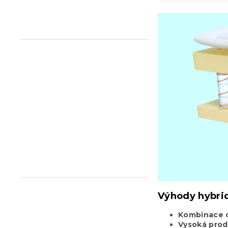
n
e
l
Výhody hybrid
Kombinace 
Vysoká prod