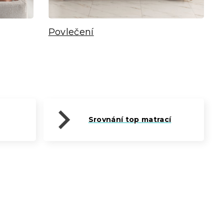
Povlečení
Srovnání top matrací