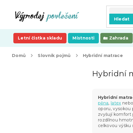
Přejít
na
obsah
Hledat
Letní čistka skladu
Místnosti
Zahrada
Domů
Slovník pojmů
Hybridní matrace
P
Hybridní 
o
s
t
r
Hybridní matr
a
pěna
,
latex
neb
n
oporu, vysokou 
n
zvyšují komfort 
í
rozdílnou hmotn
p
celkovou výšku 
a