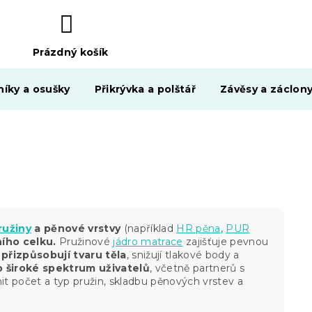
Prázdný košík
NÁKUPNÍ
KOŠÍK
níky a osušky
Přikrývka a polštář
Závěsy a záclon
ružiny
a pěnové vrstvy
(například
HR pěna
,
PUR
ího celku.
Pružinové
jádro matrace
zajišťuje pevnou
e
přizpůsobují tvaru těla
, snižují tlakové body a
 široké spektrum uživatelů
, včetně partnerů s
t počet a typ pružin, skladbu pěnových vrstev a