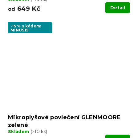
649 Kč
Detail
od
-15 % s kódem:
MINUS15
Mikroplyšové povlečení GLENMOORE
zelené
Skladem
(>10 ks)