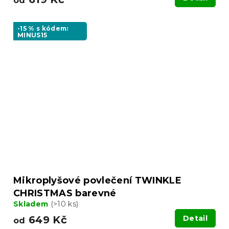
od
-15 % s kódem:
MINUS15
Mikroplyšové povlečení TWINKLE
CHRISTMAS barevné
Skladem
(>10 ks)
649 Kč
Detail
od