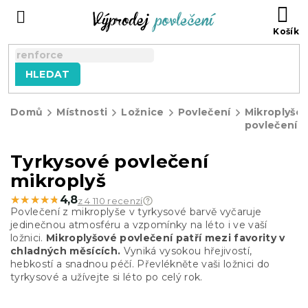
Přejít
NÁ
na
KO
obsah
HLEDAT
Domů
Místnosti
Ložnice
Povlečení
Mikroplyšo
povlečení
Tyrkysové povlečení
mikroplyš
★★★★★
★★★★★
4,8
z 4 110 recenzí
Povlečení z mikroplyše v tyrkysové barvě vyčaruje
jedinečnou atmosféru a vzpomínky na léto i ve vaší
ložnici.
Mikroplyšové povlečení patří mezi favority v
chladných měsících.
Vyniká vysokou hřejivostí,
hebkostí a snadnou péčí. Převlékněte vaši ložnici do
tyrkysové a užívejte si léto po celý rok.