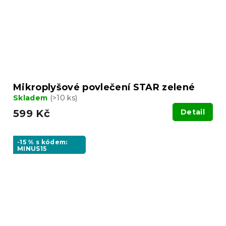
Mikroplyšové povlečení STAR zelené
Skladem
(>10 ks)
599 Kč
Detail
-15 % s kódem:
MINUS15