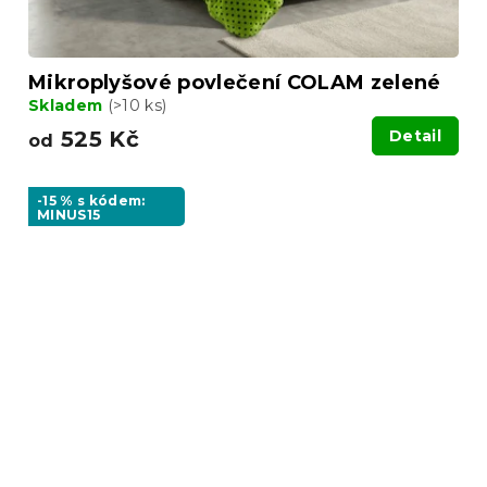
Mikroplyšové povlečení COLAM zelené
Skladem
(>10 ks)
525 Kč
Detail
od
-15 % s kódem:
MINUS15