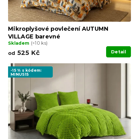
Mikroplyšové povlečení AUTUMN
VILLAGE barevné
Skladem
(>10 ks)
525 Kč
Detail
od
-15 % s kódem:
MINUS15