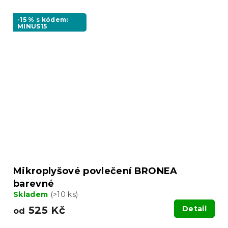
-15 % s kódem:
MINUS15
Mikroplyšové povlečení BRONEA
barevné
Skladem
(>10 ks)
525 Kč
Detail
od