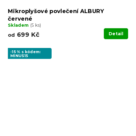
Mikroplyšové povlečení ALBURY
červené
Skladem
(5 ks)
699 Kč
Detail
od
-15 % s kódem:
MINUS15