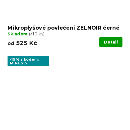
Mikroplyšové povlečení ZELNOIR černé
Skladem
(>10 ks)
525 Kč
Detail
od
-15 % s kódem:
MINUS15