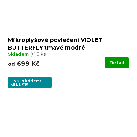
Mikroplyšové povlečení VIOLET
BUTTERFLY tmavě modré
Skladem
(>10 ks)
699 Kč
Detail
od
-15 % s kódem:
MINUS15