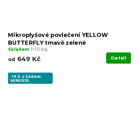
Mikroplyšové povlečení YELLOW
BUTTERFLY tmavě zelené
Skladem
(>10 ks)
649 Kč
Detail
od
-15 % s kódem:
MINUS15