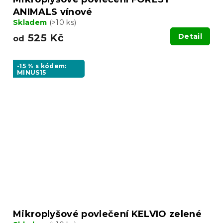
ANIMALS vínové
Skladem
(>10 ks)
525 Kč
Detail
od
-15 % s kódem:
MINUS15
Mikroplyšové povlečení KELVIO zelené