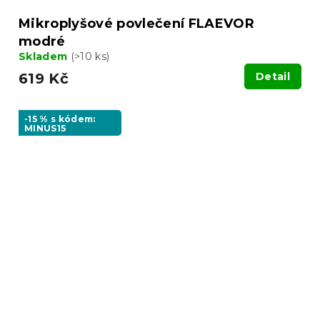
Mikroplyšové povlečení FLAEVOR
modré
Skladem
(>10 ks)
619 Kč
Detail
-15 % s kódem:
MINUS15