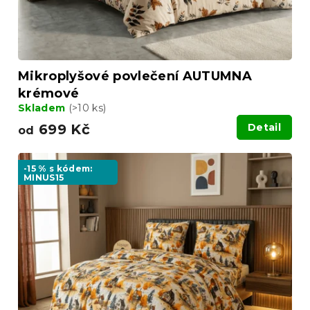
k
t
ů
Mikroplyšové povlečení AUTUMNA
krémové
Skladem
(>10 ks)
699 Kč
Detail
od
-15 % s kódem:
MINUS15