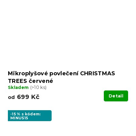
Mikroplyšové povlečení CHRISTMAS
TREES červené
Skladem
(>10 ks)
699 Kč
Detail
od
-15 % s kódem:
MINUS15