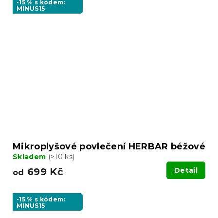
-15 % s kódem:
MINUS15
Mikroplyšové povlečení HERBAR béžové
Skladem
(>10 ks)
699 Kč
Detail
od
-15 % s kódem:
MINUS15