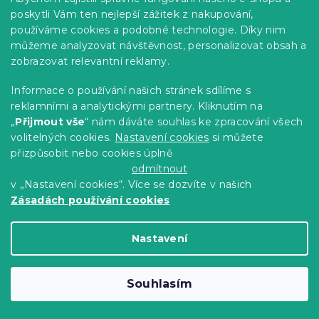
poskytli Vám ten nejlepší zážitek z nakupování,
používáme cookies a podobné technologie. Díky nim
-15 % s kódem:
můžeme analyzovat návštěvnost, personalizovat obsah a
MINUS15
zobrazovat relevantní reklamy.
Informace o používání našich stránek sdílíme s
reklamními a analytickými partnery. Kliknutím na
„
Přijmout vše
“ nám dáváte souhlas ke zpracování všech
volitelných cookies.
Nastavení cookies
si můžete
přizpůsobit nebo cookies úplně
odmítnout
v „Nastavení cookies“. Více se dozvíte v našich
Zásadách používání cookies
Nastavení
Mikroplyšové povlečení GREEN
CHRISTMAS zelené
Skladem
(>10 ks)
Souhlasím
729 Kč
Detail
od