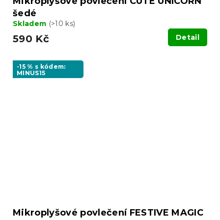
Mikroplyšové povlečení CUTE UNICORN
šedé
Skladem
(>10 ks)
590 Kč
Detail
-15 % s kódem:
MINUS15
Mikroplyšové povlečení FESTIVE MAGIC