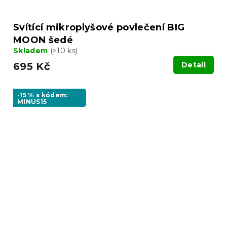
Svítící mikroplyšové povlečení BIG
MOON šedé
Skladem
(>10 ks)
695 Kč
Detail
-15 % s kódem:
MINUS15