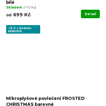
bílé
Skladem
(>10 ks)
699 Kč
Detail
od
-15 % s kódem:
MINUS15
Mikroplyšové povlečení FROSTED
CHRISTMAS barevné