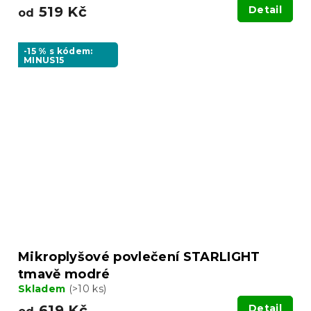
519 Kč
Detail
od
-15 % s kódem:
MINUS15
Mikroplyšové povlečení STARLIGHT
tmavě modré
Skladem
(>10 ks)
619 Kč
Detail