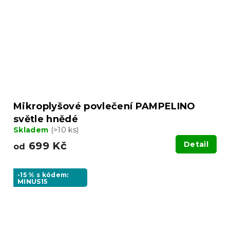
Mikroplyšové povlečení PAMPELINO
světle hnědé
Skladem
(>10 ks)
699 Kč
Detail
od
-15 % s kódem:
MINUS15