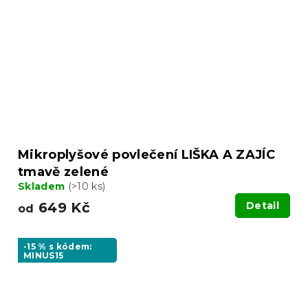
Mikroplyšové povlečení LIŠKA A ZAJÍC
tmavě zelené
Skladem
(>10 ks)
649 Kč
Detail
od
-15 % s kódem:
MINUS15