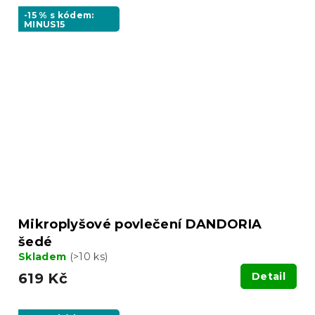
-15 % s kódem:
MINUS15
Mikroplyšové povlečení DANDORIA
šedé
Skladem
(>10 ks)
619 Kč
Detail