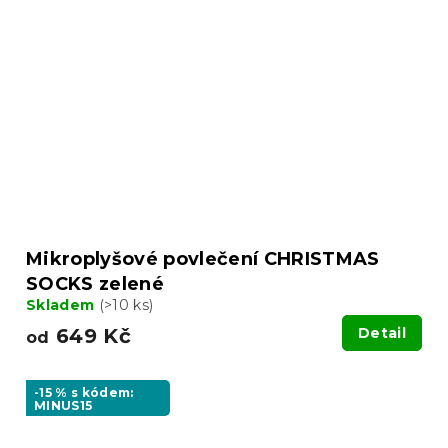
Mikroplyšové povlečení CHRISTMAS
SOCKS zelené
Skladem
(>10 ks)
649 Kč
Detail
od
-15 % s kódem:
MINUS15