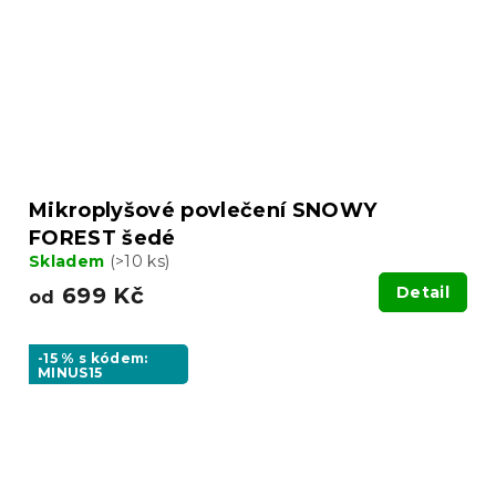
Mikroplyšové povlečení SNOWY
FOREST šedé
Skladem
(>10 ks)
699 Kč
Detail
od
-15 % s kódem:
MINUS15