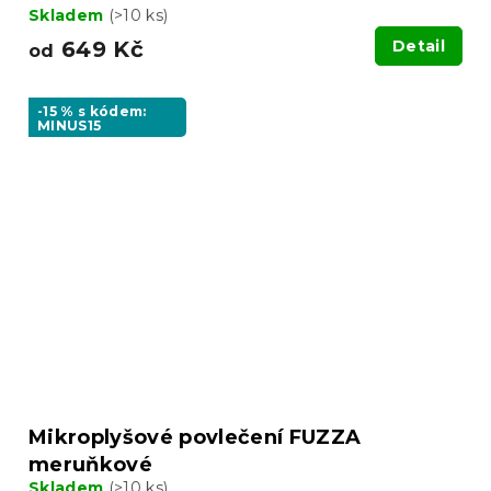
Skladem
(>10 ks)
649 Kč
Detail
od
-15 % s kódem:
MINUS15
Mikroplyšové povlečení FUZZA
meruňkové
Skladem
(>10 ks)