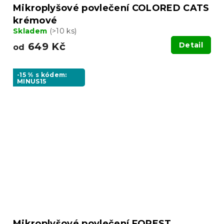
Mikroplyšové povlečení COLORED CATS
krémové
Skladem
(>10 ks)
649 Kč
Detail
od
-15 % s kódem:
MINUS15
Mikroplyšové povlečení FOREST