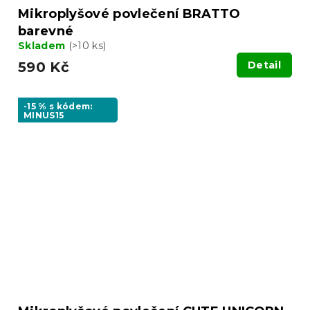
Mikroplyšové povlečení BRATTO
barevné
Skladem
(>10 ks)
590 Kč
Detail
-15 % s kódem:
MINUS15