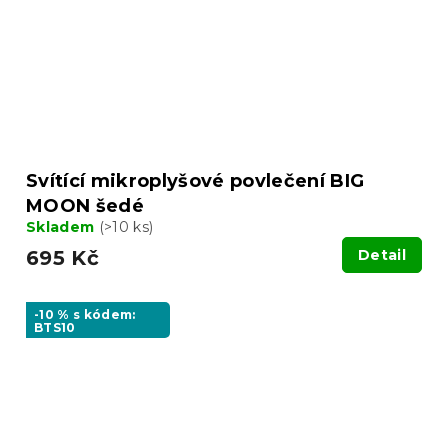
Svítící mikroplyšové povlečení BIG
MOON šedé
Skladem
(>10 ks)
695 Kč
Detail
-10 % s kódem:
BTS10