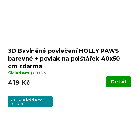
3D Bavlněné povlečení HOLLY PAWS
barevné + povlak na polštářek 40x50
cm zdarma
Skladem
(>10 ks)
419 Kč
Detail
-10 % s kódem:
BTS10