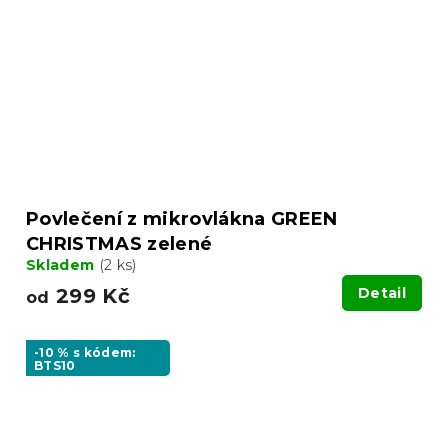
Povlečení z mikrovlákna GREEN
CHRISTMAS zelené
Skladem
(2 ks)
299 Kč
Detail
od
-10 % s kódem:
BTS10