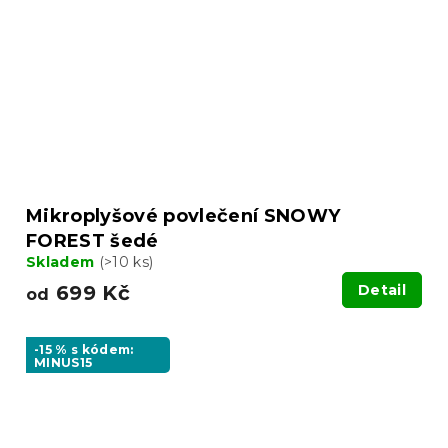
Mikroplyšové povlečení SNOWY
FOREST šedé
Skladem
(>10 ks)
699 Kč
Detail
od
-15 % s kódem:
MINUS15