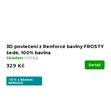
3D povlečení z Renforcé bavlny FROSTY
šedé, 100% bavlna
Skladem
(>10 ks)
329 Kč
Detail
-15 % s kódem:
MINUS15