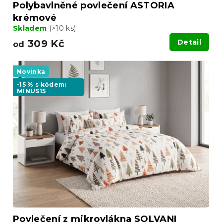
Polybavlněné povlečení ASTORIA
krémové
Skladem
(>10 ks)
309 Kč
Detail
od
Novinka
-15 % s kódem:
MINUS15
Povlečení z mikrovlákna SOLVANI