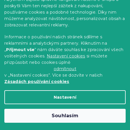
poskytli Vám ten nejlepší zážitek z nakupování,
Bavlněné povlečení GINGER REST bílé
používáme cookies a podobné technologie. Díky nim
Skladem
(>10 ks)
můžeme analyzovat návštěvnost, personalizovat obsah a
469 Kč
Detail
zobrazovat relevantní reklamy.
Informace o používání našich stránek sdílíme s
-15 % s kódem:
reklamními a analytickými partnery. Kliknutím na
MINUS15
„
Přijmout vše
“ nám dáváte souhlas ke zpracování všech
volitelných cookies.
Nastavení cookies
si můžete
přizpůsobit nebo cookies úplně
odmítnout
v „Nastavení cookies“. Více se dozvíte v našich
Zásadách používání cookies
Nastavení
Souhlasím
Bavlněné povlečení HOLLY FRIENDS