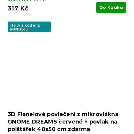
317 Kč
Do Košíku
-15 % s kódem:
MINUS15
3D Flanelové povlečení z mikrovlákna
GNOME DREAMS červené + povlak na
polštářek 40x50 cm zdarma