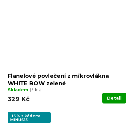
Flanelové povlečení z mikrovlákna
WHITE BOW zelené
Skladem
(3 ks)
329 Kč
Detail
-15 % s kódem:
MINUS15