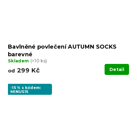
Bavlněné povlečení AUTUMN SOCKS
barevné
Skladem
(>10 ks)
299 Kč
Detail
od
-15 % s kódem:
MINUS15