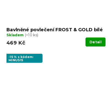
Bavlněné povlečení FROST & GOLD bílé
Skladem
(>10 ks)
469 Kč
Detail
-15 % s kódem:
MINUS15