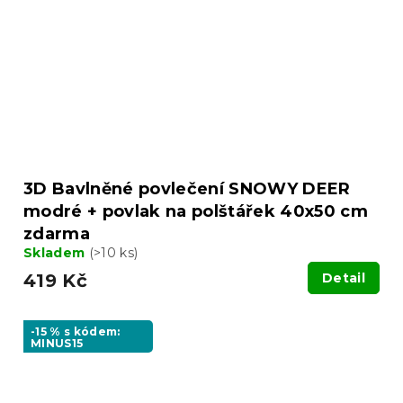
3D Bavlněné povlečení SNOWY DEER
modré + povlak na polštářek 40x50 cm
zdarma
Skladem
(>10 ks)
419 Kč
Detail
-15 % s kódem:
MINUS15