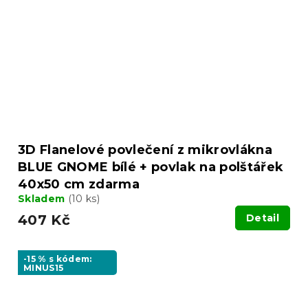
3D Flanelové povlečení z mikrovlákna
BLUE GNOME bílé + povlak na polštářek
40x50 cm zdarma
Skladem
(10 ks)
407 Kč
Detail
-15 % s kódem:
MINUS15