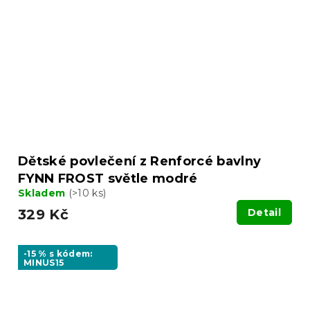
Dětské povlečení z Renforcé bavlny
FYNN FROST světle modré
Skladem
(>10 ks)
329 Kč
Detail
-15 % s kódem:
MINUS15