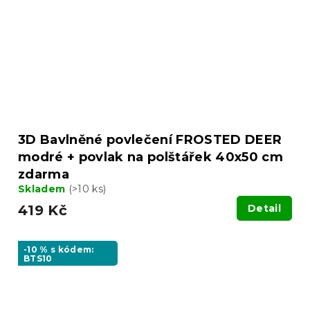
3D Bavlněné povlečení FROSTED DEER
modré + povlak na polštářek 40x50 cm
zdarma
Skladem
(>10 ks)
419 Kč
Detail
-10 % s kódem:
BTS10