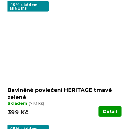
-15 % s kódem:
MINUS15
Bavlněné povlečení HERITAGE tmavě
zelené
Skladem
(>10 ks)
399 Kč
Detail
-15 % s kódem: