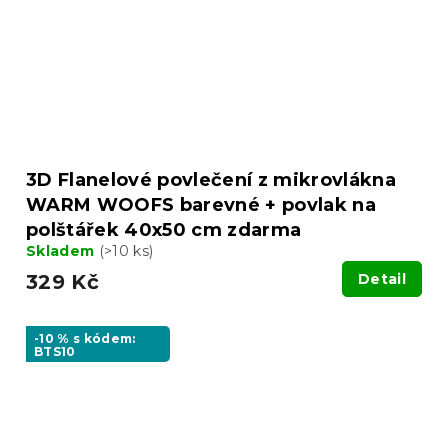
3D Flanelové povlečení z mikrovlákna
WARM WOOFS barevné + povlak na
polštářek 40x50 cm zdarma
Skladem
(>10 ks)
329 Kč
Detail
-10 % s kódem:
BTS10