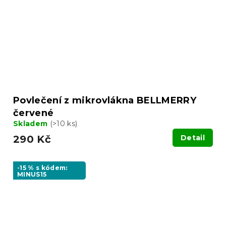
Povlečení z mikrovlákna BELLMERRY
červené
Skladem
(>10 ks)
290 Kč
Detail
-15 % s kódem:
MINUS15