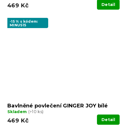
469 Kč
Detail
-15 % s kódem:
MINUS15
Bavlněné povlečení GINGER JOY bílé
Skladem
(>10 ks)
469 Kč
Detail