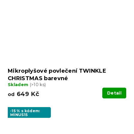
Mikroplyšové povlečení TWINKLE
CHRISTMAS barevné
Skladem
(>10 ks)
649 Kč
Detail
od
-15 % s kódem:
MINUS15