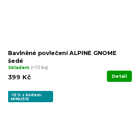
Bavlněné povlečení ALPINE GNOME
šedé
Skladem
(>10 ks)
399 Kč
Detail
-15 % s kódem:
MINUS15