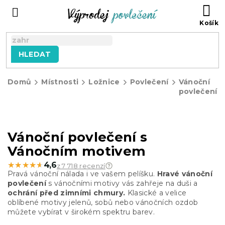
Přejít
NÁ
na
KO
obsah
HLEDAT
Domů
Místnosti
Ložnice
Povlečení
Vánoční
povlečení
Vánoční povlečení s
Vánočním motivem
★★★★★
★★★★★
4,6
z 7 718 recenzí
Pravá vánoční nálada i ve vašem pelíšku.
Hravé vánoční
povlečení
s vánočními motivy vás zahřeje na duši a
ochrání před zimními chmury.
Klasické a velice
oblíbené motivy jelenů, sobů nebo vánočních ozdob
můžete vybírat v širokém spektru barev.