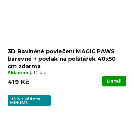
3D Bavlněné povlečení MAGIC PAWS
barevné + povlak na polštářek 40x50
cm zdarma
Skladem
(>10 ks)
419 Kč
Detail
-15 % s kódem:
MINUS15