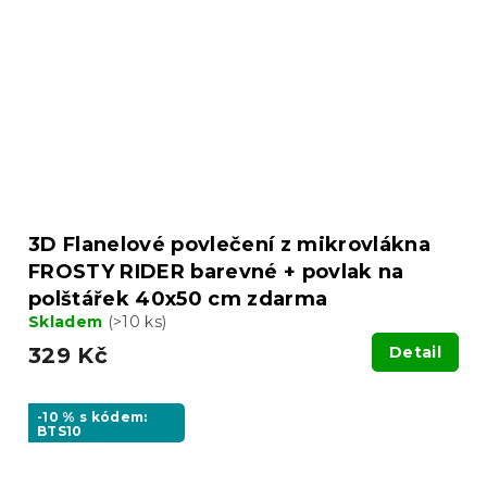
3D Flanelové povlečení z mikrovlákna
FROSTY RIDER barevné + povlak na
polštářek 40x50 cm zdarma
Skladem
(>10 ks)
329 Kč
Detail
-10 % s kódem:
BTS10