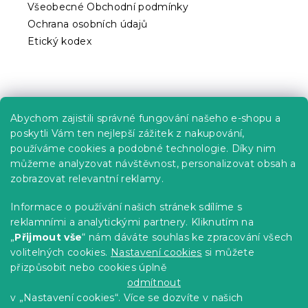
Všeobecné Obchodní podmínky
s
Ochrana osobních údajů
u
Etický kodex
Praktické informace
Abychom zajistili správné fungování našeho e-shopu a
Kariéra
poskytli Vám ten nejlepší zážitek z nakupování,
používáme cookies a podobné technologie. Díky nim
Poptávky a B2B spolupráce
můžeme analyzovat návštěvnost, personalizovat obsah a
zobrazovat relevantní reklamy.
Proč se u nás registrovat?
Věrnostní program - Sleva až 10 %
Informace o používání našich stránek sdílíme s
reklamními a analytickými partnery. Kliknutím na
Návody
„
Přijmout vše
“ nám dáváte souhlas ke zpracování všech
Tabulky velikostí
volitelných cookies.
Nastavení cookies
si můžete
přizpůsobit nebo cookies úplně
Blog
odmítnout
v „Nastavení cookies“. Více se dozvíte v našich