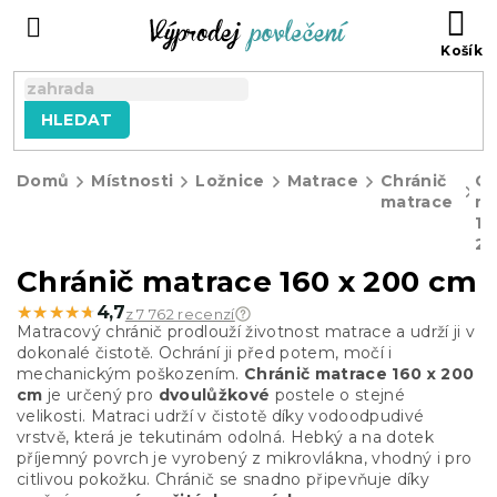
Přejít
NÁ
na
KO
obsah
HLEDAT
Domů
Místnosti
Ložnice
Matrace
Chránič
Ch
matrace
ma
16
20
Chránič matrace 160 x 200 cm
★★★★★
★★★★★
4,7
z 7 762 recenzí
Matracový chránič prodlouží životnost matrace a udrží ji v
dokonalé čistotě. Ochrání ji před potem, močí i
mechanickým poškozením.
Chránič matrace 160 x 200
cm
je určený pro
dvoulůžkové
postele o stejné
velikosti.
Matraci udrží v čistotě díky vodoodpudivé
vrstvě, která je tekutinám odolná. Hebký a na dotek
příjemný povrch je vyrobený z mikrovlákna, vhodný i pro
citlivou pokožku. Chránič se snadno připevňuje díky