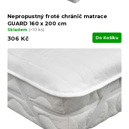
ů
Nepropustný froté chránič matrace
GUARD 160 x 200 cm
Skladem
(>10 ks)
306 Kč
Do Košíku