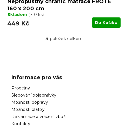
Nepropustný chránič matrace FROTÉ
160 x 200 cm
Skladem
(>10 ks)
449 Kč
Do Košíku
4
položek celkem
O
v
l
á
Z
d
á
a
p
c
Informace pro vás
í
a
p
t
Prodejny
r
í
v
Sledování objednávky
k
Možnosti dopravy
y
Možnosti platby
v
ý
Reklamace a vrácení zboží
p
Kontakty
i