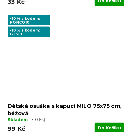
33 Kč
Do Košíku
-10 % s kódem:
PONCO10
-10 % s kódem:
BTS10
Dětská osuška s kapucí MILO 75x75 cm,
béžová
Skladem
(>10 ks)
99 Kč
Do Košíku