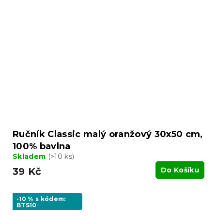
Ručník Classic malý oranžový 30x50 cm,
100% bavlna
Skladem
(>10 ks)
39 Kč
Do Košíku
-10 % s kódem:
BTS10