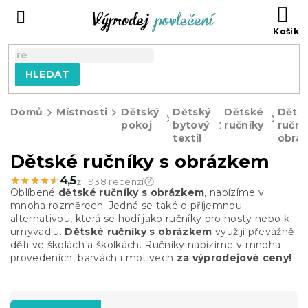
Přejít
NÁ
na
KO
obsah
HLEDAT
Domů
Místnosti
Dětský
Dětský
Dětské
Děts
pokoj
bytový
ručníky
ruční
textil
obrá
Dětské ručníky s obrázkem
★★★★★
★★★★★
4,5
z 1 938 recenzí
Oblíbené
dětské ručníky s obrázkem
, nabízíme v
mnoha rozměrech. Jedná se také o příjemnou
alternativou, která se hodí jako ručníky pro hosty nebo k
umyvadlu.
Dětské ručníky s obrázkem
využijí převážně
děti ve školách a školkách. Ručníky nabízíme v mnoha
provedeních, barvách i motivech
za výprodejové ceny!
Ř