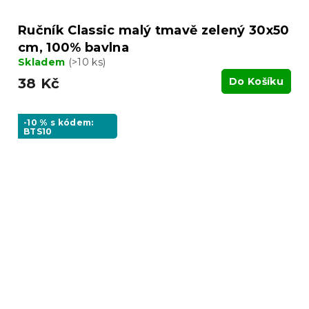
Ručník Classic malý tmavě zelený 30x50
cm, 100% bavlna
Skladem
(>10 ks)
38 Kč
Do Košíku
-10 % s kódem:
BTS10