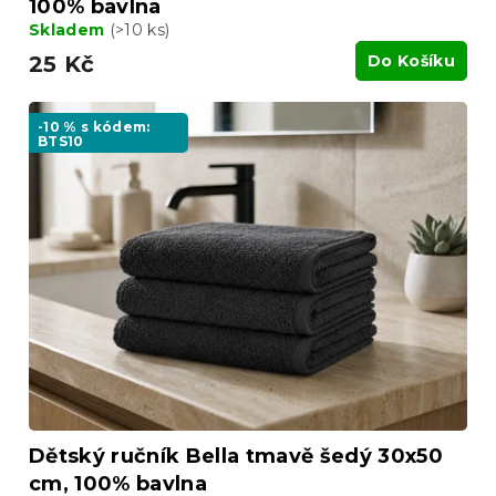
100% bavlna
Skladem
(>10 ks)
25 Kč
Do Košíku
-10 % s kódem:
BTS10
Dětský ručník Bella tmavě šedý 30x50
cm, 100% bavlna