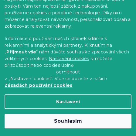
poskytli Vám ten nejlepší zážitek z nakupování,
používáme cookies a podobné technologie. Díky nim
můžeme analyzovat návštěvnost, personalizovat obsah a
zobrazovat relevantní reklamy.
Informace o používání našich stránek sdílíme s
reklamními a analytickými partnery. Kliknutím na
„
Přijmout vše
“ nám dáváte souhlas ke zpracování všech
volitelných cookies.
Nastavení cookies
si můžete
přizpůsobit nebo cookies úplně
odmítnout
Dětský ručník BEBÉ medvídek oranžový
v „Nastavení cookies“. Více se dozvíte v našich
30x50 cm
Zásadách používání cookies
Skladem
(>10 ks)
45 Kč
Do Košíku
Nastavení
-10 % s kódem:
BTS10
Souhlasím