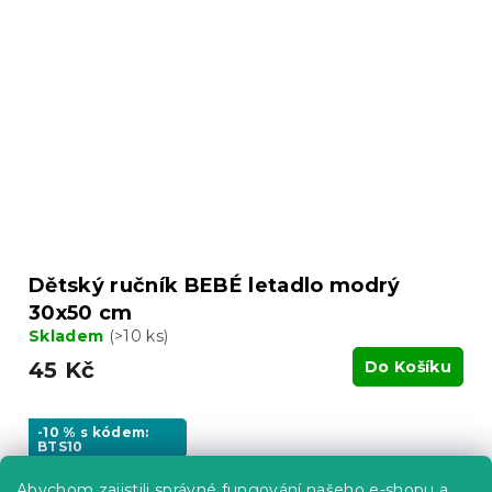
Dětský ručník BEBÉ letadlo modrý
30x50 cm
Skladem
(>10 ks)
45 Kč
Do Košíku
-10 % s kódem:
BTS10
Abychom zajistili správné fungování našeho e-shopu a