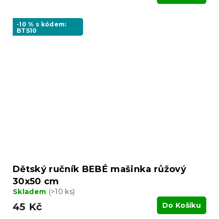
-10 % s kódem:
BTS10
Dětský ručník BEBÉ mašinka růžový
30x50 cm
Skladem
(>10 ks)
45 Kč
Do Košíku