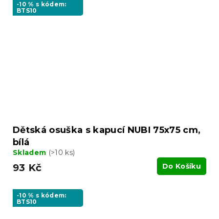
-10 % s kódem:
BTS10
Dětská osuška s kapucí NUBI 75x75 cm,
bílá
Skladem
(>10 ks)
93 Kč
Do Košíku
-10 % s kódem:
BTS10