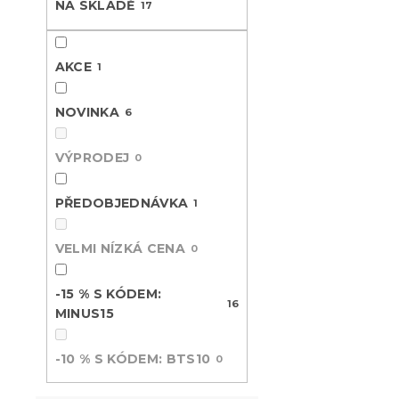
NA SKLADĚ
17
V
n
n
ý
í
e
Novinka
p
p
l
AKCE
i
1
r
s
o
p
d
NOVINKA
6
r
u
o
k
VÝPRODEJ
0
d
t
u
ů
PŘEDOBJEDNÁVKA
k
1
t
Krepové po
ů
VELMI NÍZKÁ CENA
0
CUBIS růžo
Skladem
(>10 k
-15 % S KÓDEM:
399 Kč
16
MINUS15
-10 % S KÓDEM: BTS10
0
Novinka
-15 % s kódem: