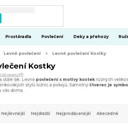
Prostěradla
Povlečení
Deky a přehozy
Ruč
Levné povlečení
Levné povlečení Kostky
lečení Kostky
 006 recenzí
a stále šik. Levné
povlečení s motivy kostek
různých velikos
venkovských stylů ložnic a pokojů. Samotný
čtverec je symbo
u vás doma.
Nejlevnější
Nejdražší
Nejprodávanější
Abecedně