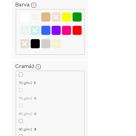
MINUS15
Barva
?
Bavlněné p
CUBIS černé
Gramáž
?
Skladem
(>10 k
399 Kč
70 g/m2
1
75 g/m2
0
-15 % s kódem:
MINUS15
85 g/m2
0
90 g/m2
3