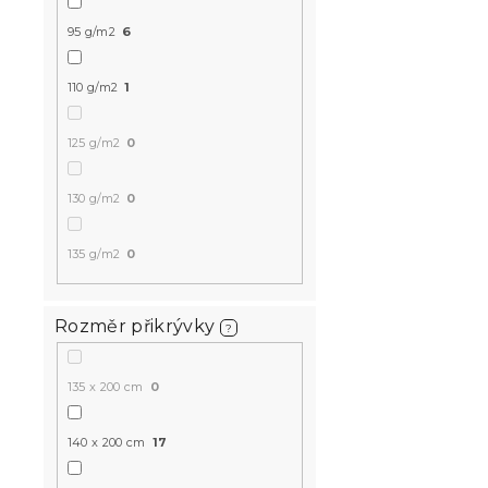
95 g/m2
6
110 g/m2
1
Povlečení z
GREY LINE 
125 g/m2
0
Skladem
(>10 k
229 Kč
130 g/m2
0
od
135 g/m2
0
-15 % s kódem:
MINUS15
Rozměr přikrývky
?
135 x 200 cm
0
140 x 200 cm
17