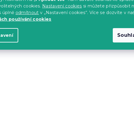
olitelných cookies.
Nastavení cookies
si můžete přizpůsobit 
235 Kč
s úplně
odmítnout
v „Nastavení cookies“. Více se dozvíte v na
ch používání cookies
Akce
Souhl
tavení
-15 % s kódem:
MINUS15
ovlečení CALMIRA
Povlečení z mikrosatén
é
VELLARI, světle šedé
Skladem
(>10 ks)
235 Kč