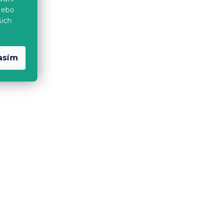
nebo
220 Kč
šich
asím
u