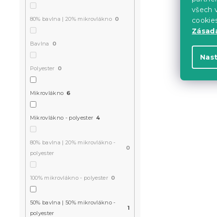
všech v
234 Kč
80% bavlna | 20% mikrovlákno
0
cookie
Zásadá
Bavlna
0
-15 % s kódem:
MINUS15
Nas
Polyester
0
Mikrovlákno
6
Mikrovlákno - polyester
4
80% bavlna | 20% mikrovlákno -
0
Bavlněné p
polyester
šedo-fialov
Skladem
(2 ks)
100% mikrovlákno - polyester
0
289 Kč
50% bavlna | 50% mikrovlákno -
1
polyester