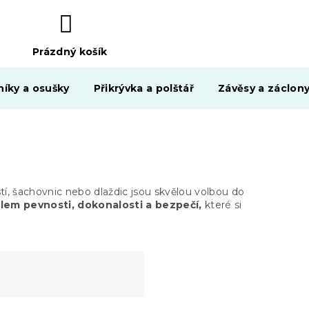
Prázdný košík
NÁKUPNÍ
KOŠÍK
níky a osušky
Přikrývka a polštář
Závěsy a záclon
tí, šachovnic nebo dlaždic jsou skvělou volbou do
lem pevnosti, dokonalosti a bezpečí,
které si