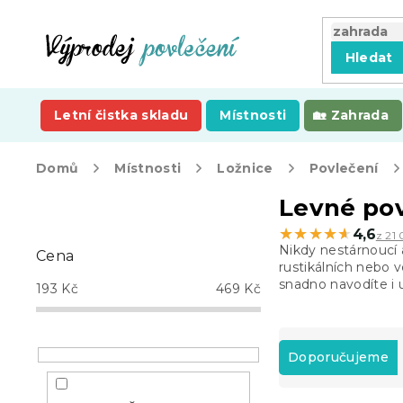
Přejít
na
obsah
Hledat
Letní čistka skladu
Místnosti
Zahrada
Domů
Místnosti
Ložnice
Povlečení
P
Levné pov
o
★★★★★
★★★★★
4,6
z 21
s
Nikdy nestárnoucí 
Cena
t
rustikálních nebo 
r
snadno navodíte i 
193
Kč
469
Kč
a
n
Ř
n
a
Doporučujeme
í
z
p
e
a