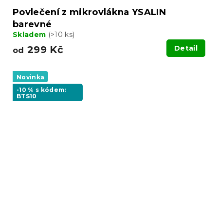
Povlečení z mikrovlákna YSALIN
barevné
Skladem
(>10 ks)
299 Kč
Detail
od
Novinka
-10 % s kódem:
BTS10