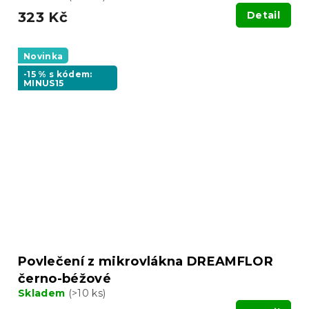
323 Kč
Detail
Novinka
-15 % s kódem:
MINUS15
Povlečení z mikrovlákna DREAMFLOR
černo-béžové
Skladem
(>10 ks)