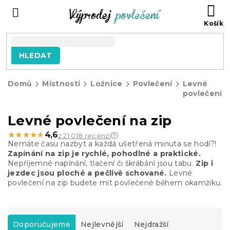
Přejít
NÁ
na
KO
obsah
HLEDAT
Domů
Místnosti
Ložnice
Povlečení
Levné
povlečení
Levné povlečení na zip
★★★★★
★★★★★
4,6
z 21 018 recenzí
Nemáte času nazbyt a každá ušetřená minuta se hodí?!
Zapínání na zip je rychlé, pohodlné a praktické.
Nepříjemné napínání, tlačení či škrábání jsou tabu.
Zip i
jezdec jsou ploché a pečlivě schované.
Levné
povlečení na zip budete mít povlečené během okamžiku.
Ř
a
Doporučujeme
Nejlevnější
Nejdražší