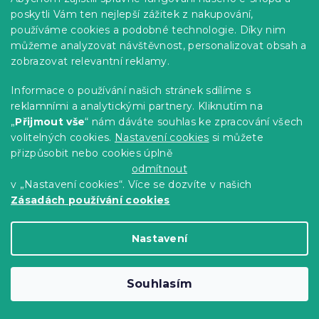
poskytli Vám ten nejlepší zážitek z nakupování,
používáme cookies a podobné technologie. Díky nim
můžeme analyzovat návštěvnost, personalizovat obsah a
zobrazovat relevantní reklamy.
Informace o používání našich stránek sdílíme s
reklamními a analytickými partnery. Kliknutím na
„
Přijmout vše
“ nám dáváte souhlas ke zpracování všech
Povlečení z mikrovlákna FLORIBIRD
volitelných cookies.
Nastavení cookies
si můžete
zelené
přizpůsobit nebo cookies úplně
Skladem
(>10 ks)
odmítnout
299 Kč
Detail
od
v „Nastavení cookies“. Více se dozvíte v našich
Zásadách používání cookies
Novinka
Nastavení
-15 % s kódem:
MINUS15
Souhlasím