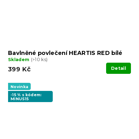
Bavlněné povlečení HEARTIS RED bílé
Skladem
(>10 ks)
399 Kč
Detail
Novinka
-15 % s kódem:
MINUS15