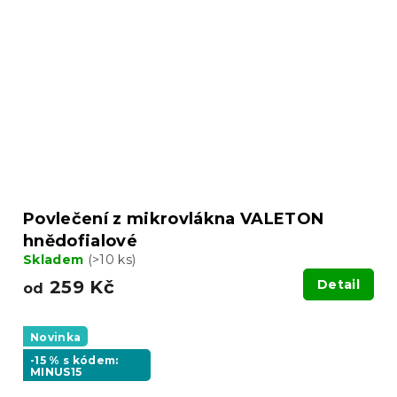
Povlečení z mikrovlákna VALETON
hnědofialové
Skladem
(>10 ks)
259 Kč
Detail
od
Novinka
-15 % s kódem:
MINUS15