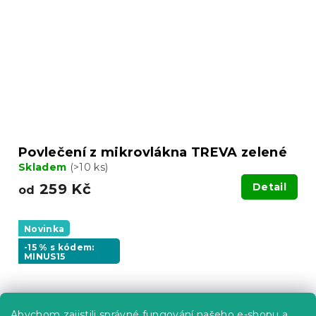
Povlečení z mikrovlákna TREVA zelené
Skladem
(>10 ks)
259 Kč
Detail
od
Novinka
-15 % s kódem:
MINUS15
Abychom zajistili správné fungování našeho e-shopu a