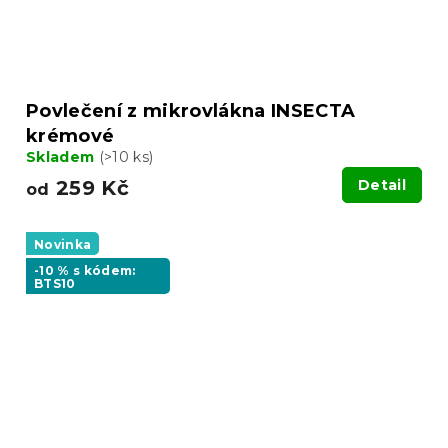
Povlečení z mikrovlákna INSECTA
krémové
Skladem
(>10 ks)
259 Kč
Detail
od
Novinka
-10 % s kódem:
BTS10