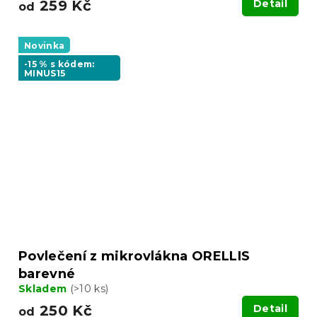
259 Kč
Detail
od
Novinka
-15 % s kódem:
MINUS15
Povlečení z mikrovlákna ORELLIS
barevné
Skladem
(>10 ks)
250 Kč
Detail
od