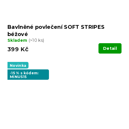
Bavlněné povlečení SOFT STRIPES
béžové
Skladem
(>10 ks)
399 Kč
Detail
Novinka
-15 % s kódem:
MINUS15