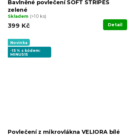
Bavlněné povlečení SOFT STRIPES
zelené
Skladem
(>10 ks)
399 Kč
Detail
Novinka
-15 % s kódem:
MINUS15
Povlečení z mikrovlákna VELIORA bílé