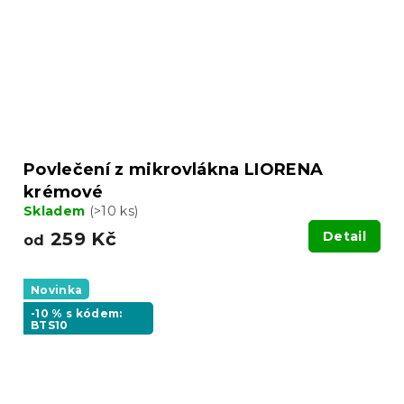
Povlečení z mikrovlákna LIORENA
krémové
Skladem
(>10 ks)
259 Kč
Detail
od
Novinka
-10 % s kódem:
BTS10