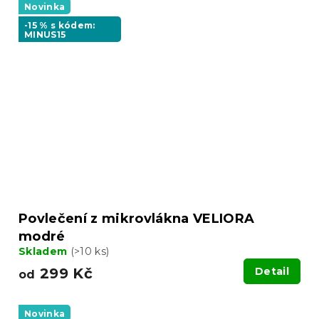
Novinka
-15 % s kódem:
MINUS15
Povlečení z mikrovlákna VELIORA
modré
Skladem
(>10 ks)
299 Kč
Detail
od
Novinka