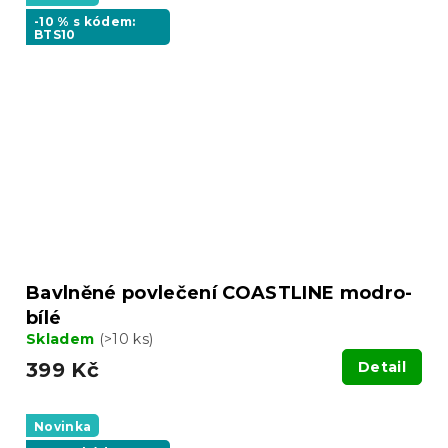
-10 % s kódem:
BTS10
Bavlněné povlečení COASTLINE modro-
bílé
Skladem
(>10 ks)
399 Kč
Detail
Novinka