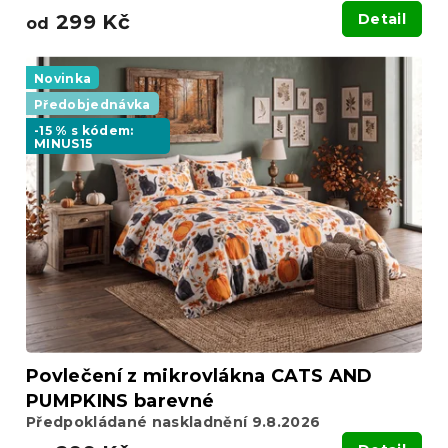
299 Kč
Detail
od
Novinka
Předobjednávka
-15 % s kódem:
MINUS15
Povlečení z mikrovlákna CATS AND
PUMPKINS barevné
Předpokládané naskladnění 9.8.2026